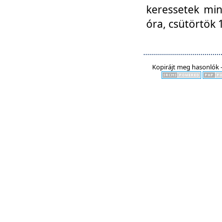
keressetek min
óra, csütörtök 
Kopirájt meg hasonlók -