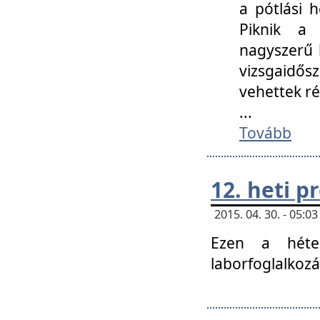
a pótlási h
Piknik a 
nagyszerű 
vizsgaidő
vehettek ré
...
Tovább
12. heti 
2015. 04. 30. - 05:
Ezen a héte
laborfoglalkozá