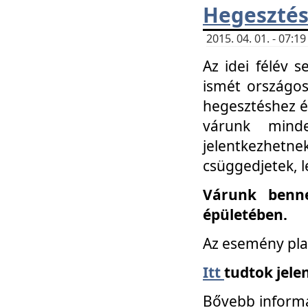
Hegesztés
2015. 04. 01. - 07:
Az idei félév 
ismét országos
hegesztéshez é
várunk mind
jelentkezhe
csüggedjetek, l
Várunk benne
épületében.
Az esemény pla
Itt
tudtok jele
Bővebb informá