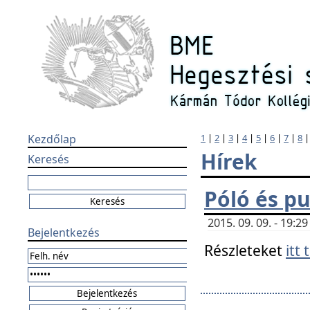
Kezdőlap
1
|
2
|
3
|
4
|
5
|
6
|
7
|
8
Hírek
Keresés
Póló és pu
2015. 09. 09. - 19:
Bejelentkezés
Részleteket
itt 