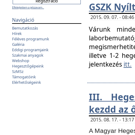
GSZK Nyíl
Elfelejtettem a jelszavam...
2015. 09. 07. - 08:
Navigáció
Várunk minde
Bemutatkozás
Hírek
laborbemutató
Féléves programunk
Galéria
megismerhetite
Eddigi programjaink
illetve 1-2 heg
Szakmai anyagok
Webshop
jelentkezés
itt.
Hegesztőgépeink
SzMSz
Támogatóink
Elérhetőségeink
III. Heg
kezdd az ő
2015. 08. 17. - 13:
A Magyar Hegesz