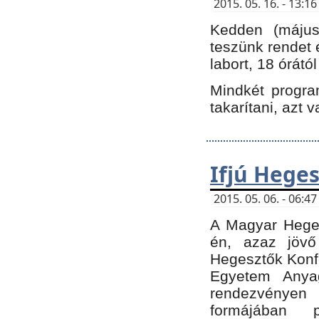
2015. 05. 16. - 13:
Kedden (május 
teszünk rendet 
labort, 18 órátó
Mindkét program
takarítani, azt 
Ifjú Hege
2015. 05. 06. - 06:
A Magyar Heges
én, azaz jövő
Hegesztők Konfe
Egyetem Anyag
rendezvén
formájában 