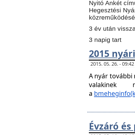
Nyitó Ankét cím
Hegesztési Nyá
közreműködésé
3 év után vissz
3 napig tart
2015 nyári
2015. 05. 26. - 09:
A nyár további
valakinek
a
bmeheginfo(k
Évzáró és