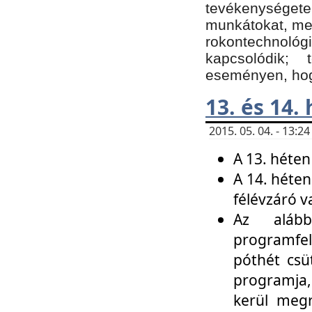
tevékenységet
munkátokat, me
rokontechnoló
kapcsolódik;
eseményen, hogy
13. és 14.
2015. 05. 04. - 13:
A 13. héten
A 14. héten
félévzáró v
Az alább
programfel
póthét csü
programja,
kerül meg