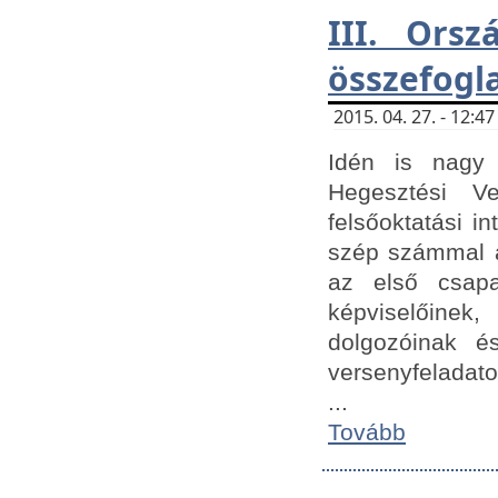
III. Orsz
összefogl
2015. 04. 27. - 12:
Idén is nagy 
Hegesztési Ve
felsőoktatási 
szép számmal a
az első csap
képviselőine
dolgozóinak é
versenyfeladato
...
Tovább