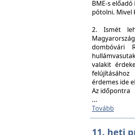
BME-s előadó i
pótolni. Mivel 
2. Ismét le
Magyarország
dombóvári R
hullámvasuta
valakit érdek
felújításáh
érdemes ide el
Az időpontra
...
Tovább
11. heti