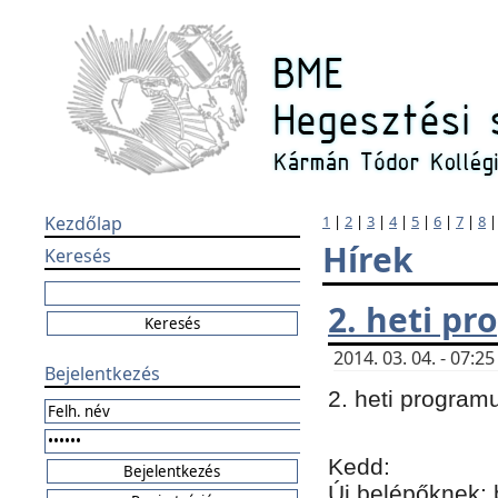
Kezdőlap
1
|
2
|
3
|
4
|
5
|
6
|
7
|
8
Hírek
Keresés
2. heti p
2014. 03. 04. - 07:
Bejelentkezés
2. heti program
Kedd:
Új belépőknek: 