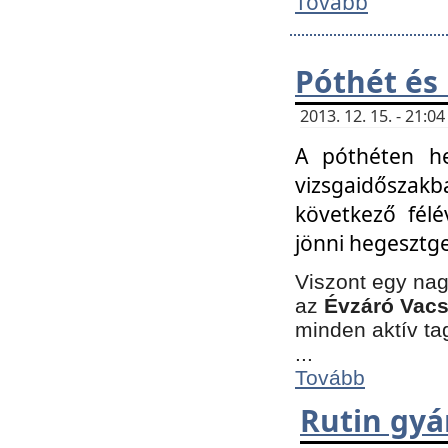
Tovább
Póthét és
2013. 12. 15. - 21:
A póthéten he
vizsgaidőszak
következő félé
jönni hegesztge
Viszont egy nag
az
Évzáró Vacs
minden aktív ta
...
Tovább
Rutin gyá