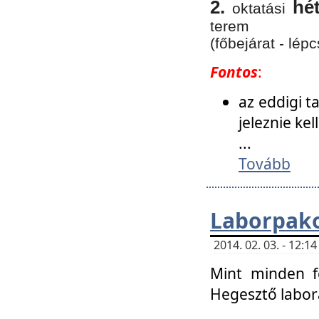
2.
hé
oktatási
terem
(főbejárat - lépc
Fontos
:
az eddigi 
jeleznie ke
...
Tovább
Laborpako
2014. 02. 03. - 12:
Mint minden f
Hegesztő labor