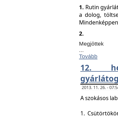
1.
Rutin gyárlá
a dolog, tölts
Mindenképpen 
2.
Megjöttek
...
Tovább
12. h
gyárlátog
2013. 11. 26. - 07
A szokásos lab
1. Csütörtökö