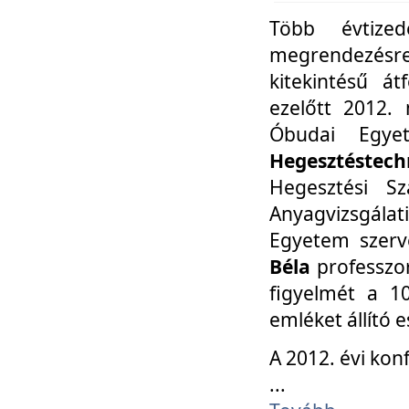
Több évtize
megrendezésr
kitekintésű á
ezelőtt 2012.
Óbudai Egy
Hegesztéstechn
Hegesztési Sz
Anyagvizsgála
Egyetem szerv
Béla
professzor
figyelmét a 10
emléket állító
A 2012. évi ko
...