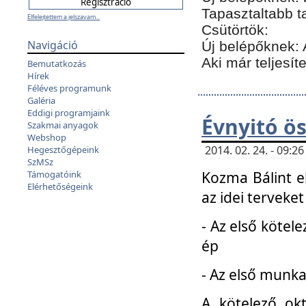
Tapasztaltabb t
Elfelejtettem a jelszavam...
Csütörtök:
Navigáció
Új belépőknek: 
Aki már teljesít
Bemutatkozás
Hírek
Féléves programunk
Galéria
Eddigi programjaink
Évnyitó ö
Szakmai anyagok
Webshop
2014. 02. 24. - 09:
Hegesztőgépeink
SzMSz
Kozma Bálint el
Támogatóink
Elérhetőségeink
az idei terveket
- Az első kötele
ép
- Az első munka
A kötelező ok