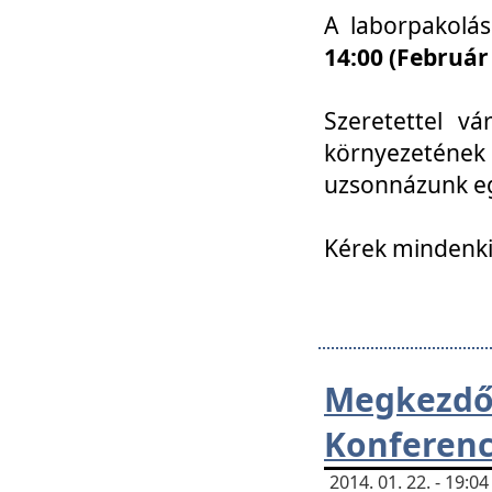
A laborpakolá
14:00 (Február
Szeretettel vá
környezetének
uzsonnázunk eg
Kérek mindenki
Megkezd
Konferenc
2014. 01. 22. - 19: