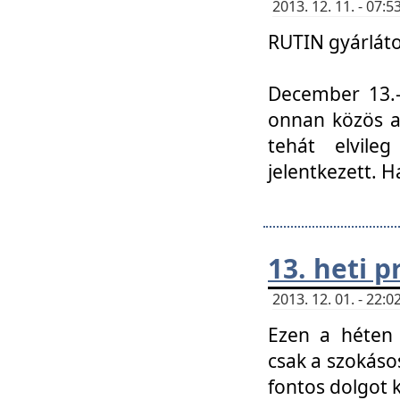
2013. 12. 11. - 07
RUTIN gyárláto
December 13.-á
onnan közös a
tehát elvile
jelentkezett. H
13. heti 
2013. 12. 01. - 22
Ezen a héten
csak a szokáso
fontos dolgot 