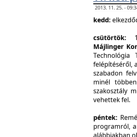
2013. 11. 25. - 09
kedd:
elkezdő
csütörtök:
Májlinger Ko
Technológia 
felépítéséről,
szabadon felv
minél többen
szakosztály m
vehettek fel.
péntek:
Remél
programról, a
alábbiakban ol