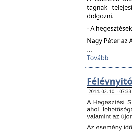
tagnak teleje
dolgozni.
- A hegesztések
Nagy Péter az A
...
Tovább
Félévnyit
2014. 02. 10. - 07:
A Hegesztési Sz
ahol lehetőség
valamint az újo
Az esemény időp