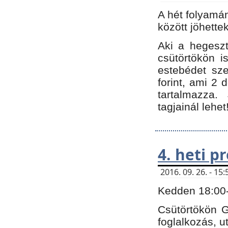
A hét folyamá
között jöhette
Aki a hegeszt
csütörtökön i
estebédet sze
forint, ami 2 
tartalmazza.
tagjainál lehet
4. heti 
2016. 09. 26. - 1
Kedden 18:00-t
Csütörtökön G
foglalkozás, ut