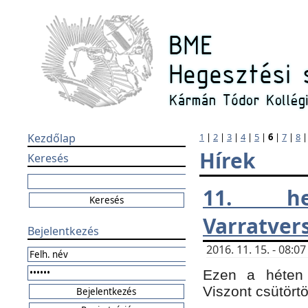
Kezdőlap
1
|
2
|
3
|
4
|
5
|
6
|
7
|
8
Hírek
Keresés
11. h
Varratver
Bejelentkezés
2016. 11. 15. - 08:
Ezen a héten 
Viszont csütört