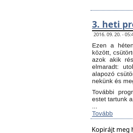
3. heti 
2016. 09. 20. - 0
Ezen a héte
között, csütör
azok akik ré
elmaradt: ut
alapozó csütör
nekünk és meg
További progr
estet tartunk 
...
Tovább
Kopirájt meg 