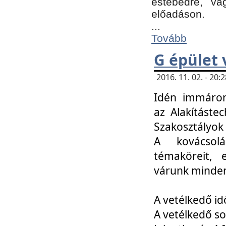
estebédre, va
előadáson.
...
Tovább
G épület 
2016. 11. 02. - 20
Idén immáro
az Alakításte
Szakosztályok
A kovácsolá
témaköreit, e
várunk minden
A vetélkedő id
A vetélkedő so