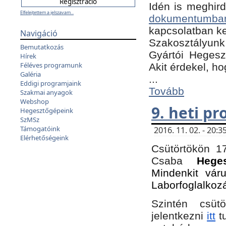
Idén is meghird
Elfelejtettem a jelszavam...
dokumentumba
kapcsolatban ke
Navigáció
Szakosztályunk 
Bemutatkozás
Gyártói Hegeszt
Hírek
Féléves programunk
Akit érdekel, h
Galéria
...
Eddigi programjaink
Tovább
Szakmai anyagok
Webshop
9. heti p
Hegesztőgépeink
SzMSz
Támogatóink
2016. 11. 02. - 20
Elérhetőségeink
Csütörtökön 17
Csaba
Hege
Mindenkit vár
Laborfoglalkoz
Szintén csüt
jelentkezni
itt
tu