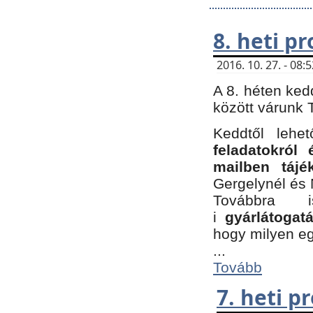
8. heti p
2016. 10. 27. - 08
A 8. héten ked
között várunk T
Keddtől leh
feladatokról
mailben tájé
Gergelynél és 
Továbbra 
i
gyárlátoga
hogy milyen e
...
Tovább
7. heti 