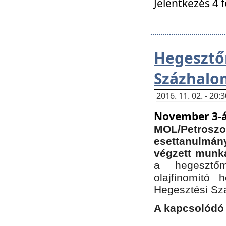
Jelentkezés 4 
Hegesz
Százhalo
2016. 11. 02. - 20
November 3-á
MOL/Petr
esettanulmá
végzett munká
a hegesztőm
olajfinomító 
Hegesztési Sz
A kapcsolódó