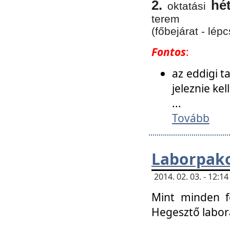
2.
hé
oktatási
terem
(főbejárat - lépc
Fontos
:
az eddigi 
jeleznie ke
...
Tovább
Laborpako
2014. 02. 03. - 12:
Mint minden f
Hegesztő labor