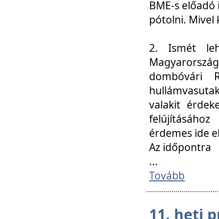
BME-s előadó i
pótolni. Mivel 
2. Ismét le
Magyarország
dombóvári R
hullámvasuta
valakit érdek
felújításáh
érdemes ide el
Az időpontra
...
Tovább
11. heti