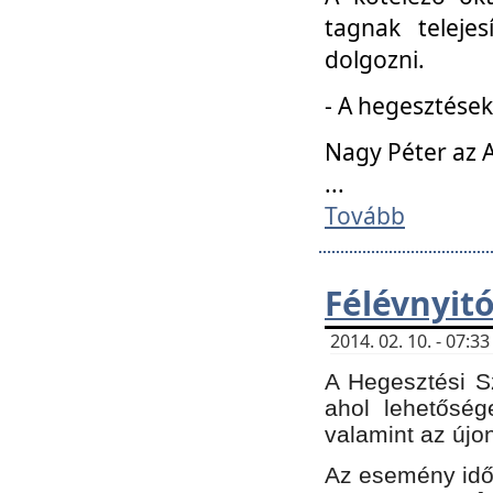
tagnak teleje
dolgozni.
- A hegesztések
Nagy Péter az A
...
Tovább
Félévnyit
2014. 02. 10. - 07:
A Hegesztési Sz
ahol lehetőség
valamint az újo
Az esemény időp