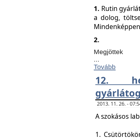
1.
Rutin gyárlá
a dolog, tölts
Mindenképpen 
2.
Megjöttek
...
Tovább
12. h
gyárlátog
2013. 11. 26. - 07
A szokásos lab
1. Csütörtökö