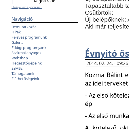
Tapasztaltabb t
Elfelejtettem a jelszavam...
Csütörtök:
Navigáció
Új belépőknek: 
Aki már teljesít
Bemutatkozás
Hírek
Féléves programunk
Galéria
Eddigi programjaink
Évnyitó ö
Szakmai anyagok
Webshop
2014. 02. 24. - 09:
Hegesztőgépeink
SzMSz
Kozma Bálint el
Támogatóink
Elérhetőségeink
az idei terveket
- Az első kötele
ép
- Az első munka
A kötelező ok