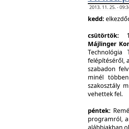
2013. 11. 25. - 09
kedd:
elkezdő
csütörtök:
Májlinger Ko
Technológia 
felépítéséről,
szabadon felv
minél többen
szakosztály m
vehettek fel.
péntek:
Remél
programról, a
alábbiakban ol