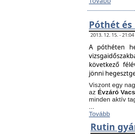
Tovább
Póthét és
2013. 12. 15. - 21:
A póthéten he
vizsgaidőszak
következő félé
jönni hegesztge
Viszont egy nag
az
Évzáró Vacs
minden aktív ta
...
Tovább
Rutin gyá