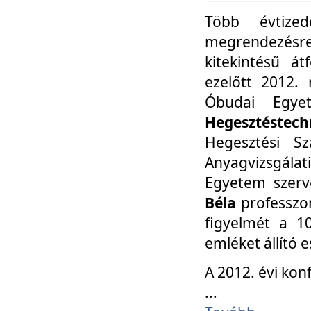
Több évtize
megrendezésr
kitekintésű á
ezelőtt 2012.
Óbudai Egy
Hegesztéstechn
Hegesztési Sz
Anyagvizsgála
Egyetem szerv
Béla
professzor
figyelmét a 10
emléket állító
A 2012. évi ko
...