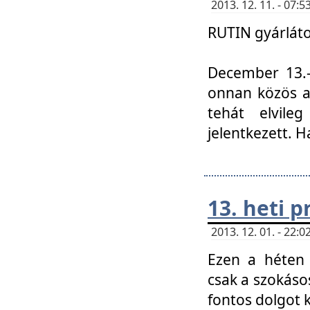
2013. 12. 11. - 07
RUTIN gyárláto
December 13.-á
onnan közös a
tehát elvile
jelentkezett. H
13. heti 
2013. 12. 01. - 22
Ezen a héten
csak a szokáso
fontos dolgot 