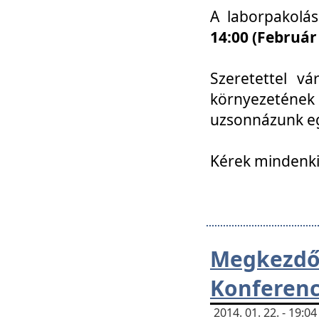
A laborpakolá
14:00 (Február
Szeretettel vá
környezetének
uzsonnázunk eg
Kérek mindenki
Megkezd
Konferenc
2014. 01. 22. - 19: