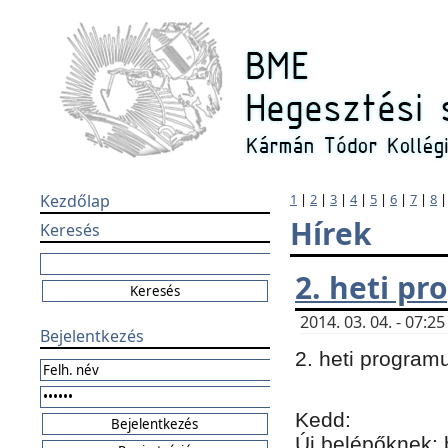
Kezdőlap
1
|
2
|
3
|
4
|
5
|
6
|
7
|
8
Hírek
Keresés
2. heti p
2014. 03. 04. - 07:
Bejelentkezés
2. heti program
Kedd:
Új belépőknek: 