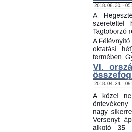
2018. 08. 30. - 05
A Hegeszté
szeretette
Tagtoborzó 
A Félévnyitó
oktatási h
termében. Gy
VI. orsz
összefog
2018. 04. 24. - 09
A közel neg
öntevékeny 
nagy sikerr
Versenyt áp
alkotó 35 h