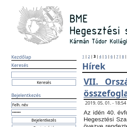
Kezdőlap
1
|
2
|
3
|
4
|
5
|
6
|
7
|
8
Hírek
Keresés
VII. Orsz
összefogl
Bejelentkezés
2019. 05. 01. - 18:
Az idén 40. évf
Hegesztési Sza
övezve rendezte