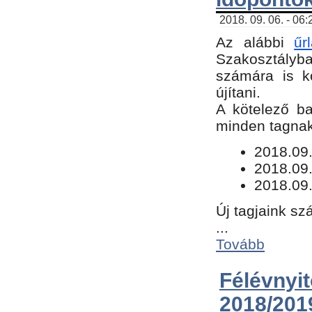
2018. 09. 06. - 06
Az alábbi
űr
Szakosztályba.
számára is k
újítani.
​A kötelező b
minden tagnak 
​2018.09
2018.09.
2018.09.
Új tagjaink sz
...
Tovább
Félévn
2018/201