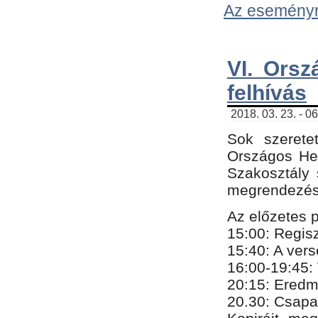
Az eseményről
VI. Orsz
felhívás
2018. 03. 23. - 0
Sok szerete
Országos He
Szakosztály 
megrendezésr
Az előzetes 
15:00: Regis
15:40: A ver
16:00-19:45:
20:
​15​
: Eredm
​20.30: Csapa