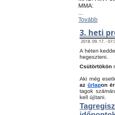
MMA:
...
Tovább
3. heti 
2018. 09. 17. - 0
A héten kedde
hegeszteni.
Csütörtökön
Aki még esetl
az
űrlap
on ér
tagok számár
kell újítani.
Tagregi
időpontok