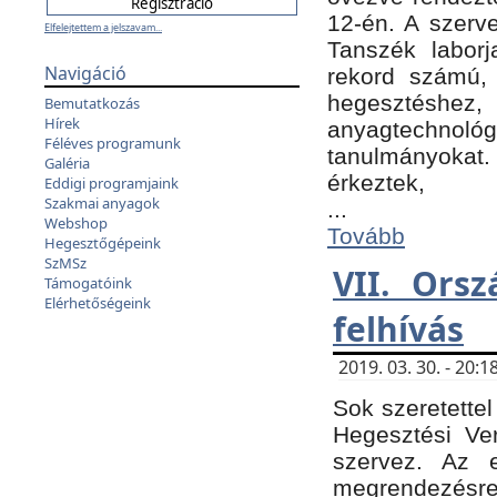
12-én. A szer
Elfelejtettem a jelszavam...
Tanszék laborj
Navigáció
rekord számú, 
hegesztéshe
Bemutatkozás
Hírek
anyagtechnológ
Féléves programunk
tanulmányokat.
Galéria
érkeztek,
Eddigi programjaink
Szakmai anyagok
...
Webshop
Tovább
Hegesztőgépeink
SzMSz
VII. Ors
Támogatóink
Elérhetőségeink
felhívás
2019. 03. 30. - 20
Sok szeretettel
Hegesztési Ve
szervez. Az 
megrendezésre 