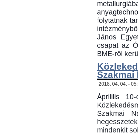
metallu
anyagtechn
folytatnak t
intézménybő
János Egyet
csapat az Ó
BME-ről kerül
Közleked
Szakmai
2018. 04. 04. - 05
Áprililis 1
Közlekedés
Szakmai N
hegesszetek 
mindenkit sok