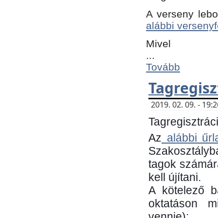
A verseny lebo
alábbi versenyf
Mivel
...
Tovább
Tagregisz
2019. 02. 09. - 19
Tagregisztráci
Az
alábbi űrl
Szakosztályb
tagok számára
kell újítani.
​A kötelező 
oktatáson m
vennie):