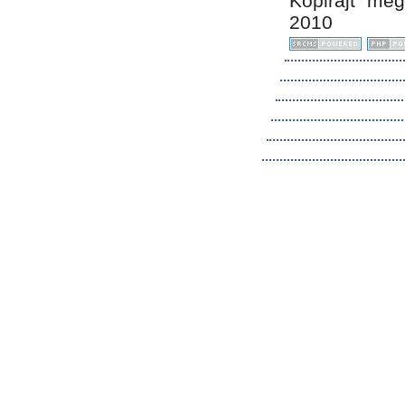
Kopirájt me
2010