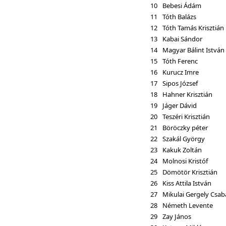
10
Bebesi Ádám
11
Tóth Balázs
12
Tóth Tamás Krisztián
13
Kabai Sándor
14
Magyar Bálint István
15
Tóth Ferenc
16
Kurucz Imre
17
Sipos József
18
Hahner Krisztián
19
Jáger Dávid
20
Teszéri Krisztián
21
Böröczky péter
22
Szakál György
23
Kakuk Zoltán
24
Molnosi Kristóf
25
Dömötör Krisztián
26
Kiss Attila István
27
Mikulai Gergely Csab
28
Németh Levente
29
Zay János