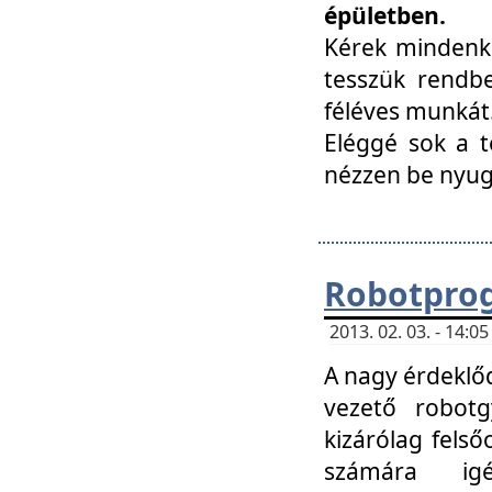
épületben.
Kérek mindenki
tesszük rendbe
féléves munkát
Eléggé sok a te
nézzen be nyu
Robotprog
2013. 02. 03. - 14:
A nagy érdeklőd
vezető robotg
kizárólag felső
számára ig