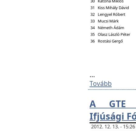
30
Katona Miklós
31
Kiss Mihály Dávid
32
Lengyel Róbert
33
Mucsi Márk
34
Németh Ádám
35
Olasz László Péter
36
Rostási Gergő
...
Tovább
A GTE H
Ifjúsági 
2012. 12. 13. - 15: