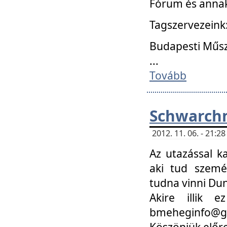
Fórum és annak
Tagszervezeink
Budapesti Műs
...
Tovább
Schwarchm
2012. 11. 06. - 21:
Az utazással k
aki tud szemé
tudna vinni Du
Akire illik 
bmeheginfo@gma
Köszönjük előre