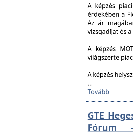
A képzés piac
érdekében a Fl
Az ár magában 
vizsgadíjat és a
A képzés MOT
világszerte pia
A képzés helys
...
Tovább
GTE Heges
Fórum -