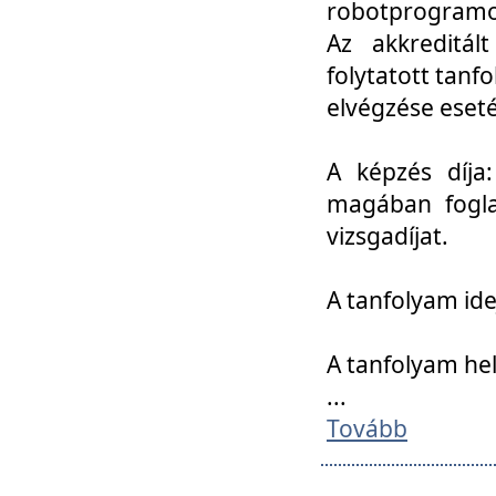
robotprogramoz
Az akkreditál
folytatott tan
elvégzése eset
A képzés díja
magában foglal
vizsgadíjat.
A tanfolyam ide
A tanfolyam he
...
Tovább