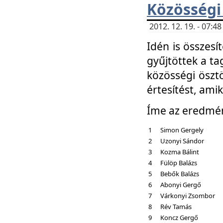
Közösségi
2012. 12. 19. - 07:
Idén is összesí
gyűjtöttek a ta
közösségi ösztö
értesítést, amik
Íme az eredmé
1
Simon Gergely
2
Uzonyi Sándor
3
Kozma Bálint
4
Fülöp Balázs
5
Bebők Balázs
6
Abonyi Gergő
7
Várkonyi Zsombor
8
Rév Tamás
9
Koncz Gergő