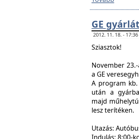
GE gyárlá
2012. 11. 18. - 17:
Sziasztok!
November 23.-á
a GE veresegyh
A program kb. 
után a gyárba
majd műhelytúr
lesz terítéken.
Utazás: Autóbu
Indulás: 8:00-k