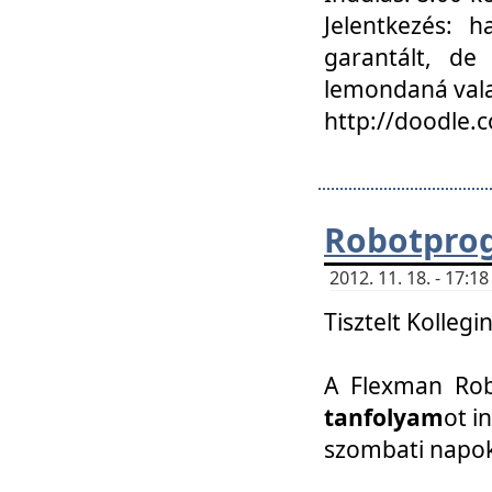
Jelentkezés: h
garantált, de
lemondaná vala
http://doodle.
Robotpro
2012. 11. 18. - 17:
Tisztelt Kollegi
A Flexman Robo
tanfolyam
ot i
szombati napo