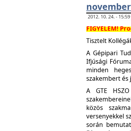
november 
2012. 10. 24. - 15:
FIGYELEM! Pro
Tisztelt Kollégá
A Gépipari Tu
Ifjúsági Fóru
minden heges
szakembert és 
A GTE HSZO I
szakembereinek
közös szakmai
versenyekkel sz
során bemutatk