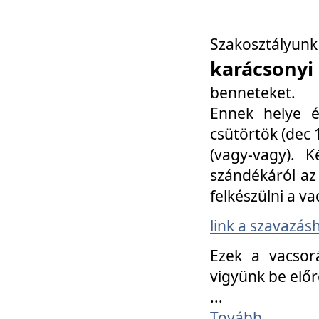
Szakosztály
karácsonyi
benneteket.
Ennek helye é
csütörtök (dec 1
(vagy-vagy). K
szándékáról az 
felkészülni a va
link a szavazás
Ezek a vacsor
vigyünk be előr
...
Tovább