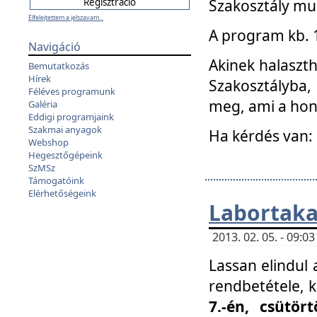
Szakosztály mu
Elfelejtettem a jelszavam...
A program kb. 1 
Navigáció
Akinek halaszth
Bemutatkozás
Hírek
Szakosztályba,
Féléves programunk
meg, ami a hon
Galéria
Eddigi programjaink
Szakmai anyagok
Ha kérdés van:
Webshop
Hegesztőgépeink
SzMSz
Támogatóink
Elérhetőségeink
Labortaka
2013. 02. 05. - 09:
Lassan elindul a
rendbetétele, k
7.-én, csütör