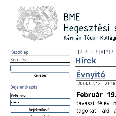
Kezdőlap
1
|
2
|
3
|
4
|
5
|
6
|
7
|
8
Hírek
Keresés
Évnyitó
2013. 02. 12. - 21:
Bejelentkezés
Február 19
tavaszi félév
tagokat, aki 