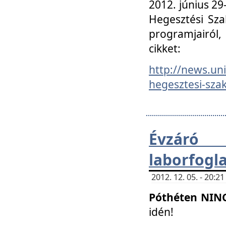
2012. június 2
Hegesztési Sza
programjairól,
cikket:
http://news.un
hegesztesi-szak
Évzáró 
laborfogl
2012. 12. 05. - 20:
Póthéten NIN
idén!