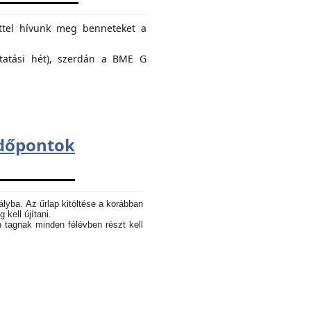
ettel hívunk meg benneteket a
ktatási hét), szerdán a BME G
dőpontok
ályba. Az űrlap kitöltése a korábban
 kell újítani.
n tagnak minden félévben részt kell