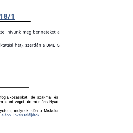
018/1
ttel hívunk meg benneteket a
oktatási hét), szerdán a BME G
oglalkozásokat, de szakmai és
 is ért véget, de mi máris Nyári
yetem, melynek idén a Miskolci
 alábbi linken találjátok.