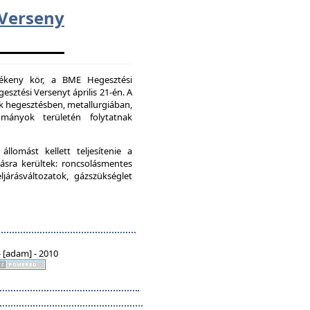
erseny
vékeny kör, a BME Hegesztési
esztési Versenyt április 21-én. A
k hegesztésben, metallurgiában,
mányok területén folytatnak
lomást kellett teljesítenie a
ásra kerültek: roncsolásmentes
járásváltozatok, gázszükséglet
 [adam] - 2010