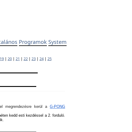
talános
Programok
System
19
|
20
|
21
|
22
|
23
|
24
|
25
ivel megrendezésre kerül a
G-PONG
héten kedd esti kezdéssel a 2. forduló.
ik.