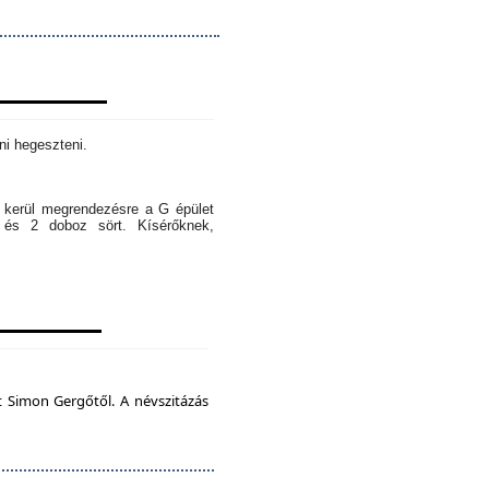
ni hegeszteni.
l kerül megrendezésre a G épület
 és 2 doboz sört. Kísérőknek,
t Simon Gergőtől. A névszitázás