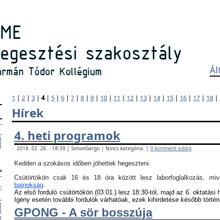
Ál
1
|
2
|
3
|
4
|
5
|
6
|
7
|
8
|
9
|
10
|
11
|
12
|
13
|
14
|
15
|
16
|
17
|
18
|
Hírek
4. heti programok
2018. 02. 26. - 18:39 | SimonGergo | Nincs kategória. |
0 komment eddig
Kedden a szokásos időben jöhettek hegeszteni.
Csütörtökön csak 16 és 18 óra között lesz laborfoglalkozás, m
bajnokság
.
Az első forduló csütörtökön (03.01.) lesz 18:30-tól, majd az 6. oktatási 
Igény esetén további fordulók várhatóak, ezek kihirdetése később történ
GPONG - A sör bosszúja