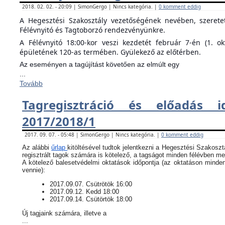
2018. 02. 02. - 20:09 | SimonGergo | Nincs kategória. |
0 komment eddig
A Hegesztési Szakosztály vezetőségének nevében, szeret
Félévnyitó és Tagtoborzó rendezvényünkre.
A Félévnyitó 18:00-kor veszi kezdetét február 7-én (1. o
épületének 120-as termében. Gyülekező az előtérben.
Az eseményen a tagújítást követően az elmúlt egy
...
Tovább
Tagregisztráció és előadás i
2017/2018/1
2017. 09. 07. - 05:48 | SimonGergo | Nincs kategória. |
0 komment eddig
Az alábbi
űrlap
kitöltésével tudtok jelentkezni a Hegesztési Szakoszt
regisztrált tagok számára is kötelező, a tagságot minden félévben meg
​A kötelező balesetvédelmi oktatások időpontja (az oktatáson minde
vennie):
​2017.09.07. Csütrötök 16:00
2017.09.12. Kedd 18:00
2017.09.14. Csütörtök 18:00
Új tagjaink számára, illetve a
...