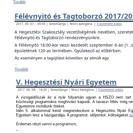
Tovább
Félévnyitó és Tagtoborzó 2017/2
2017. 09. 07. - 05:43 | SimonGergo | Nincs kategória. |
0 komment eddig
A Hegesztési Szakosztály vezetőségének nevében, szerete
Félévnyitó és Tagtoborzó rendezvényünkre.
A Félévnyitó 18:00-kor veszi kezdetét szeptember 6-án (1. 
épületének 120-as termében. Gyülekező az előtérben.
Az eseményen a tagújítást követően az elmúlt egy
...
Tovább
V. Hegesztési Nyári Egyetem
2017. 06. 08. - 14:26 | SimonGergo | Nincs kategória. |
0 komment eddig
A vizsgaidőszak és a nyár folyamán ugyan a HSZO nem tart f
közösségi programokra meghívást kapunk. A tavaszi félév még nem
Egyetemre invitálunk titeket.
Idén 5. alkalommal kerül megrendezésre a Hegesztési Nyári Eg
Egyetem lesz a házigazdája. A programot, időpontot, költségeket
az
Érdemes részt venni a programon,
...