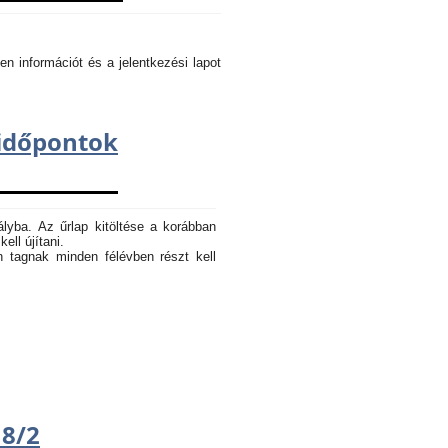
en információt és a jelentkezési lapot
dőpontok
ályba. Az űrlap kitöltése a korábban
ell újítani.
n tagnak minden félévben részt kell
18/2