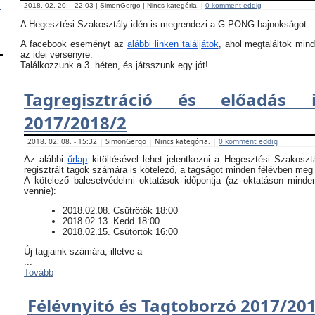
2018. 02. 20. - 22:03 | SimonGergo | Nincs kategória. |
0 komment eddig
A Hegesztési Szakosztály idén is megrendezi a G-PONG bajnokságot.
A facebook eseményt az
alábbi linken találjátok
, ahol megtaláltok mind
az idei versenyre.
Találkozzunk a 3. héten, és játsszunk egy jót!
Tagregisztráció és előadás i
2017/2018/2
2018. 02. 08. - 15:32 | SimonGergo | Nincs kategória. |
0 komment eddig
Az alábbi
űrlap
kitöltésével lehet jelentkezni a Hegesztési Szakoszt
regisztrált tagok számára is kötelező, a tagságot minden félévben meg k
​A kötelező balesetvédelmi oktatások időpontja (az oktatáson minde
vennie):
​2018.02.08. Csütrötök 18:00
2018.02.13. Kedd 18:00
2018.02.15. Csütörtök 16:00
Új tagjaink számára, illetve a
...
Tovább
Félévnyitó és Tagtoborzó 2017/20