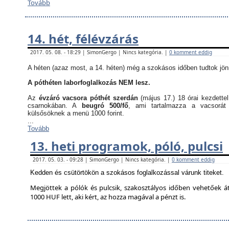
Tovább
14. hét, félévzárás
2017. 05. 08. - 18:29 | SimonGergo | Nincs kategória. |
0 komment eddig
A héten (azaz most, a 14. héten) még a szokásos időben tudtok jön
A póthéten laborfoglalkozás NEM lesz.
Az
évzáró vacsora póthét szerdán
(május 17.) 18 órai kezdette
csarnokában. A
beugró 500/fő
, ami tartalmazza a vacsorát
külsősöknek a menü 1000 forint.
...
Tovább
13. heti programok, póló, pulcsi
2017. 05. 03. - 09:28 | SimonGergo | Nincs kategória. |
0 komment eddig
Kedden és csütörtökön a szokásos foglalkozással várunk titeket.
Megjöttek a pólók és pulcsik, szakosztályos időben vehetőek á
1000 HUF lett, aki kért, az hozza magával a pénzt is.