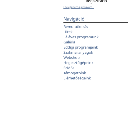
Elfelejtettem a jelszavam...
Navigáció
Bemutatkozás
Hírek
Féléves programunk
Galéria
Eddigi programjaink
Szakmai anyagok
Webshop
Hegesztőgépeink
SzMSz
Támogatóink
Elérhetőségeink