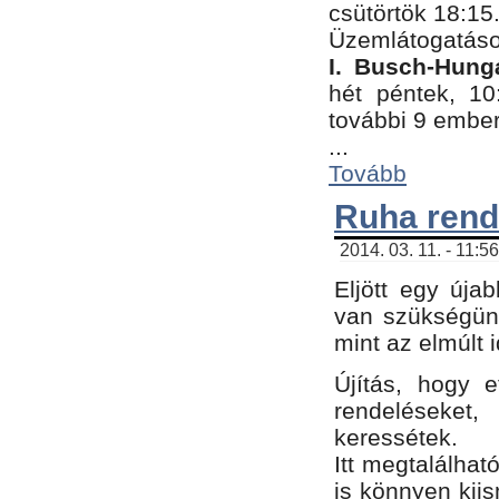
csütörtök 18:15
Üzemlátogatáso
I. Busch-Hung
hét péntek, 10
további 9 embe
...
Tovább
Ruha rend
2014. 03. 11. - 11:5
Eljött egy úja
van szükségünk
mint az elmúlt
Újítás, hogy e
rendelések
keressétek.
Itt megtalálhat
is könnyen kii