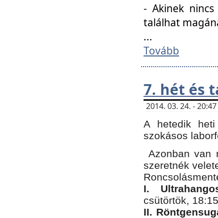
- Akinek nincs
találhat magán
...
Tovább
7. hét és 
2014. 03. 24. - 20:
A hetedik heti
szokásos labor
Azonban van n
szeretnék velet
Roncsolásmente
I. Ultrahang
csütörtök, 18:15
II. Röntgensug