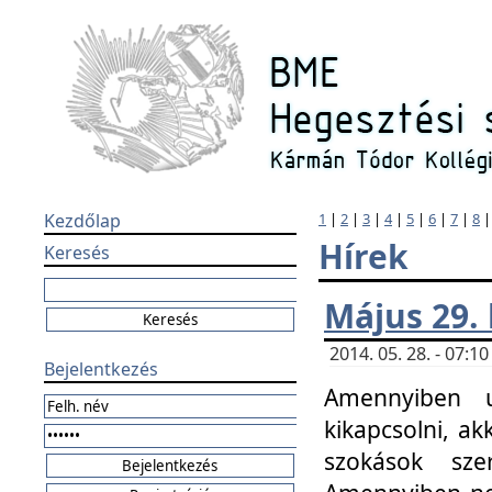
Kezdőlap
1
|
2
|
3
|
4
|
5
|
6
|
7
|
8
Hírek
Keresés
Május 29.
2014. 05. 28. - 07:
Bejelentkezés
Amennyiben u
kikapcsolni, ak
szokások sze