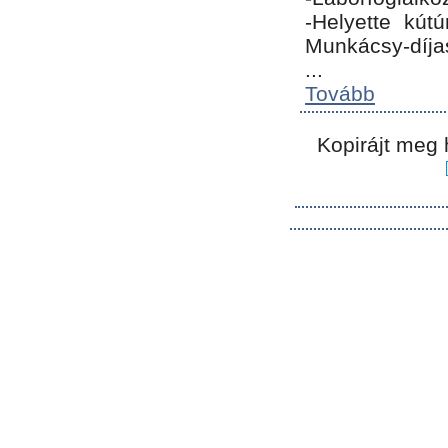
-Helyette kút
Munkácsy-díja
...
Tovább
Kopirájt meg 