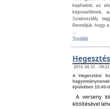
kaphatott, az e
képviselőinek,
Szakosztály tag
Reméljük, hogy a
...
Tovább
Hegesztés
2014. 04. 01. - 09:
A Hegesztési S
hagyományosnak 
épületben 15:45-t
A verseny ki
kitöltésével leh