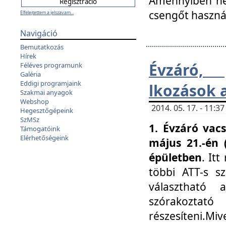
Amennyiben nem
csengőt haszná
Elfelejtettem a jelszavam...
Navigáció
Bemutatkozás
Hírek
Évzáró, 
Féléves programunk
Galéria
Eddigi programjaink
lkozások 
Szakmai anyagok
Webshop
2014. 05. 17. - 11:
Hegesztőgépeink
SzMSz
1. Évzáró vac
Támogatóink
Elérhetőségeink
május 21.-én 
épületben
. It
többi ATT-s sz
választható 
szórakoztató
részesíteni.Miv