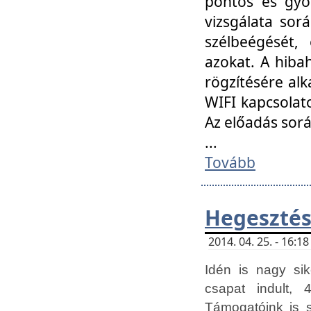
pontos és gyor
vizsgálata so
szélbeégését, 
azokat. A hibah
rögzítésére alk
WIFI kapcsolat
Az előadás sor
...
Tovább
Hegesztés
2014. 04. 25. - 16:
Idén is nagy sik
csapat indult, 
Támogatóink is 