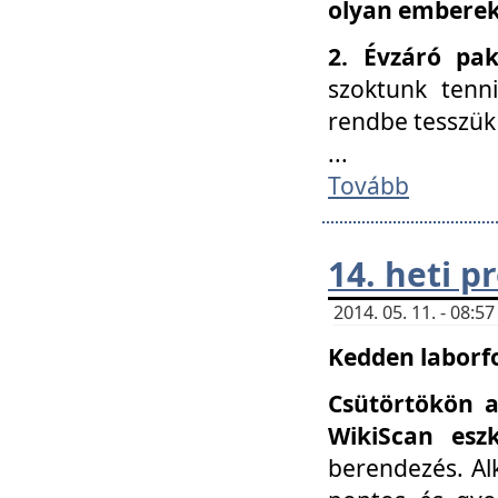
olyan embereke
2. Évzáró pa
szoktunk tenn
rendbe tesszü
...
Tovább
14. heti 
2014. 05. 11. - 08:
Kedden laborfo
Csütörtökön a
WikiScan eszk
berendezés. Al