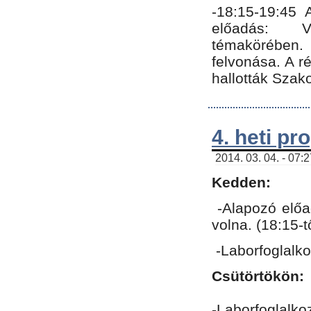
-18:15-19:45
előadás: Vo
témakörében.
felvonása. A 
hallották Szako
4. heti p
2014. 03. 04. - 07:
Kedden:
-Alapozó előa
volna. (18:15-
-Laborfoglalk
Csütörtökön:
-Laborfoglalko