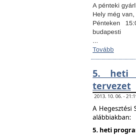
A pénteki gyár
Hely még van, 
Pénteken 15:
budapesti
...
Tovább
5. heti
tervezet
2013. 10. 06. - 21
A Hegesztési 
alábbiakban:
5. heti prog