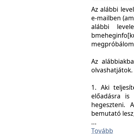
Az alábbi leve
e-mailben (am
alábbi leve
bmeheginfo[k
megpróbálom k
Az alábbiakba
olvashatjátok.
1. Aki teljes
előadásra is
hegeszteni. 
bemutató lesz
...
Tovább