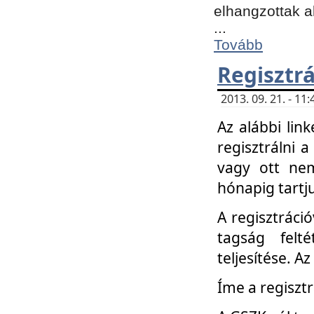
elhangzottak a
...
Tovább
Regisztrá
2013. 09. 21. - 1
Az alábbi lin
regisztrálni a
vagy ott nem
hónapig tartju
A regisztráció
tagság felt
teljesítése. A
Íme a regisztr