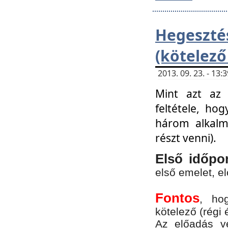
Hegesz
(kötelező
2013. 09. 23. - 13
Mint azt az 
feltétele, ho
három alkalm
részt venni).
Első időpo
első emelet, e
Fontos
, ho
kötelező (régi 
Az előadás vé