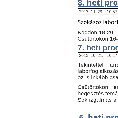
8. heti p
2013. 11. 23. - 10:
Szokásos labor
Kedden 18-20
Csütörtökön 16
7. heti pr
2013. 10. 21. - 16:17
Tekintettel 
laborfoglalkozá
ez is inkább csa
Csütörtökön e
hegesztés témáb
Sok izgalmas el
6. heti p