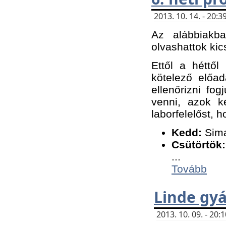
2013. 10. 14. - 20
Az alábbiakb
olvashattok kic
Ettől a héttől
kötelező előa
ellenőrizni fo
venni, azok k
laborfelelőst, h
K
edd:
Sima
Csütörtök:
...
Tovább
Linde gyá
2013. 10. 09. - 20