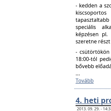
- kedden a szo
kiscsoportos
tapasztaltab
speciális a
képzésen pl.
szeretne részt
- csütörtökön
18:00-tól ped
bővebb előadá
...
Tovább
4. heti p
2013. 09. 29. - 14