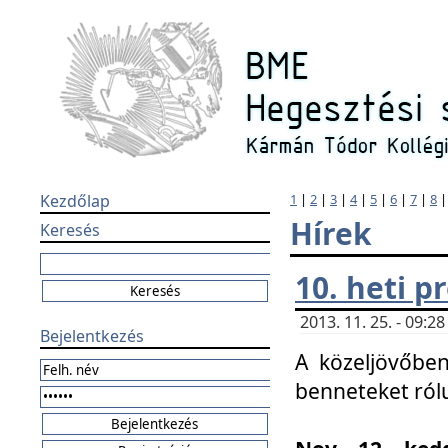
Kezdőlap
1
|
2
|
3
|
4
|
5
|
6
|
7
|
8
Hírek
Keresés
10. heti 
2013. 11. 25. - 09:
Bejelentkezés
A közeljövőben
benneteket ról