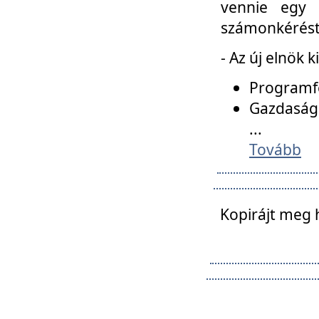
vennie egy 
számonkérést t
- Az új elnök 
Programfe
Gazdasági
...
Tovább
Kopirájt meg 