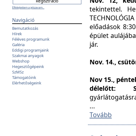
Nov. 12, kedd
tekintettel. 
Elfelejtettem a jelszavam...
TECHNOLÓGIA s
Navigáció
előadások 8:30
Bemutatkozás
Hírek
épület aulájába
Féléves programunk
jár.
Galéria
Eddigi programjaink
Szakmai anyagok
Nov. 14., csüt
Webshop
Hegesztőgépeink
SzMSz
Támogatóink
Nov 15., pénte
Elérhetőségeink
délelőtt:
gyárlátogatásr
...
Tovább