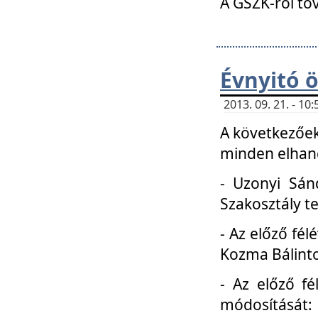
A GSZK-ról to
Évnyitó 
2013. 09. 21. - 1
A következőek
minden elhang
- Uzonyi Sánd
Szakosztály t
- Az előző fél
Kozma Bálinto
- Az előző f
módosítását: