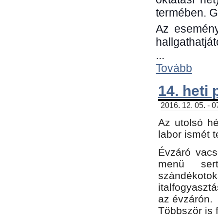
termében. G
Az eseménye
hallgathatjá
...
Tovább
14. heti
2016. 12. 05. - 
Az utolsó h
labor ismét 
Évzáró vacs
menü sert
szándékoto
italfogyaszt
az évzárón.
Többször is 