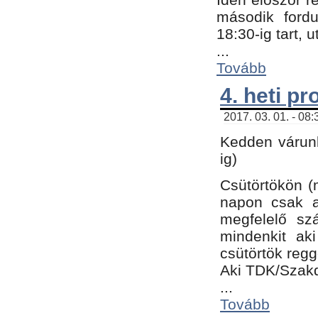
második fordu
18:30-ig tart,
...
Tovább
4. heti p
2017. 03. 01. - 08
Kedden várunk
ig)
Csütörtökön (
napon csak a
megfelelő sz
mindenkit ak
csütörtök regg
Aki TDK/Szak
...
Tovább