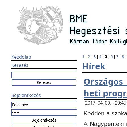
Kezdőlap
1
|
2
|
3
|
4
|
5
|
6
|
7
|
8
Hírek
Keresés
Országos 
heti prog
Bejelentkezés
2017. 04. 09. - 20:
Kedden a szokás
A Nagypénteki m