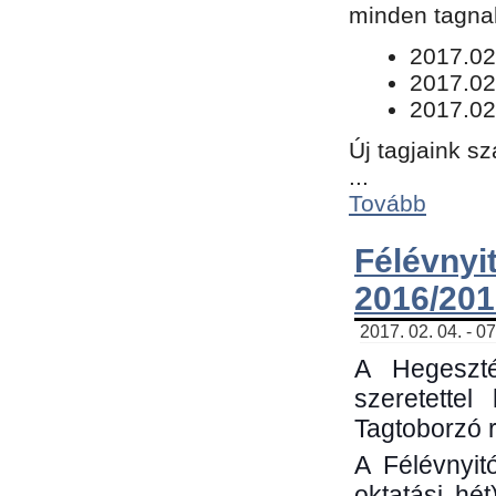
minden tagnak
​2017.02
2017.02
2017.02
Új tagjaink s
...
Tovább
Félévn
2016/201
2017. 02. 04. - 0
A Hegeszté
szeretette
Tagtoborzó 
A Félévnyit
oktatási hé