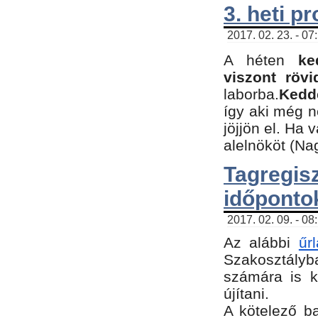
3. heti p
2017. 02. 23. - 07
A héten
ke
viszont rövi
laborba.
Kedde
így aki még 
jöjjön el. Ha 
alelnököt (Na
Tagreg
időponto
2017. 02. 09. - 08
Az alábbi
űr
Szakosztályba
számára is k
újítani.
​A kötelező b