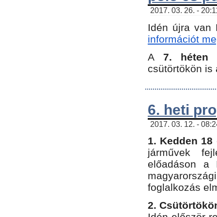
2017. 03. 26. - 20:
Idén újra van
információt meg
A
7. héten
csütörtökön is 
6. heti p
2017. 03. 12. - 08:
1. Kedden 18 
járművek fe
előadáson a 
magyarország
foglalkozás el
2. Csütörtökö
Idén először 