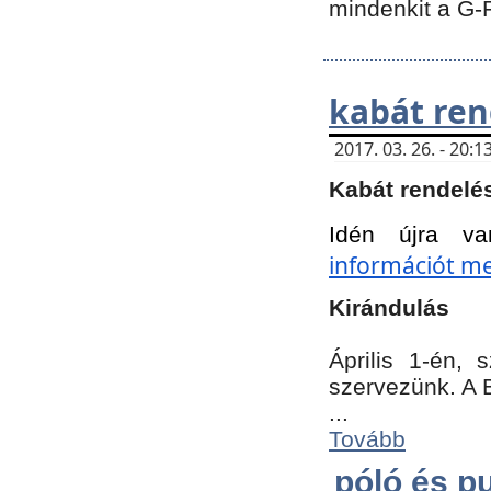
mindenkit a G-
kabát ren
2017. 03. 26. - 20
Kabát rendelé
Idén újra va
információt meg
Kirándulás
Április 1-én,
szervezünk. A 
...
Tovább
póló és pu