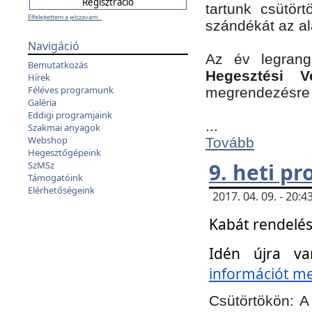
tartunk csütört
Elfelejtettem a jelszavam...
szándékát az a
Navigáció
Az év legran
Bemutatkozás
Hegesztési V
Hírek
Féléves programunk
megrendezésre 
Galéria
Eddigi programjaink
...
Szakmai anyagok
Webshop
Tovább
Hegesztőgépeink
9. heti p
SzMSz
Támogatóink
Elérhetőségeink
2017. 04. 09. - 20
Kabát rendelés
Idén újra va
információt meg
Csütörtökön:
A