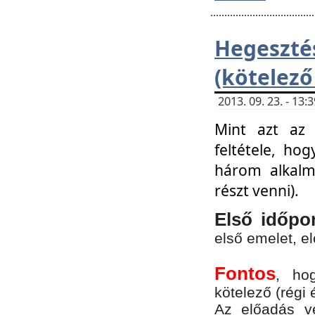
Hegesz
(kötelező
2013. 09. 23. - 13
Mint azt az 
feltétele, ho
három alkalm
részt venni).
Első időpo
első emelet, e
Fontos
, ho
kötelező (régi 
Az előadás vé