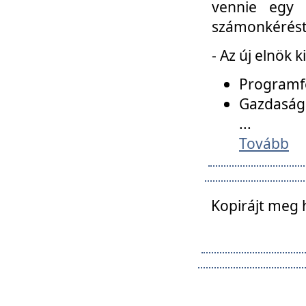
vennie egy 
számonkérést t
- Az új elnök 
Programfe
Gazdasági
...
Tovább
Kopirájt meg 