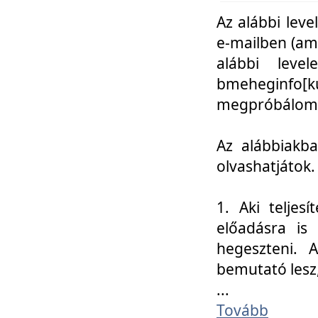
Az alábbi leve
e-mailben (am
alábbi leve
bmeheginfo[k
megpróbálom k
Az alábbiakba
olvashatjátok.
1. Aki teljes
előadásra is
hegeszteni. 
bemutató lesz
...
Tovább