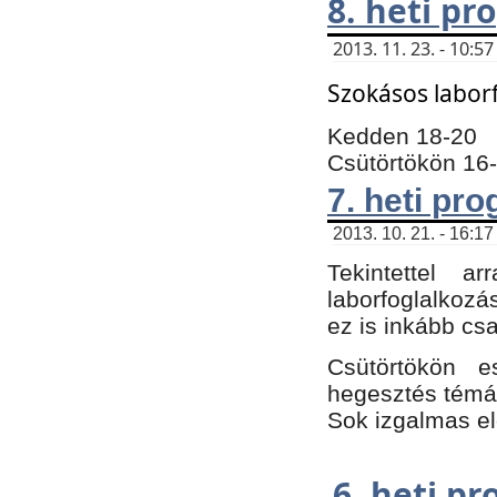
8. heti p
2013. 11. 23. - 10:
Szokásos labor
Kedden 18-20
Csütörtökön 16
7. heti pr
2013. 10. 21. - 16:17
Tekintettel 
laborfoglalkozá
ez is inkább csa
Csütörtökön e
hegesztés témáb
Sok izgalmas el
6. heti p