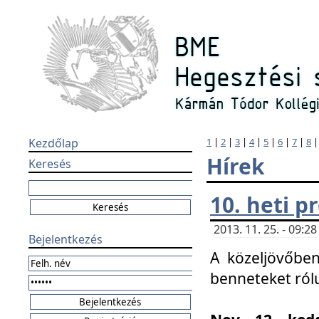
Kezdőlap
1
|
2
|
3
|
4
|
5
|
6
|
7
|
8
Hírek
Keresés
10. heti 
2013. 11. 25. - 09:
Bejelentkezés
A közeljövőben
benneteket ról