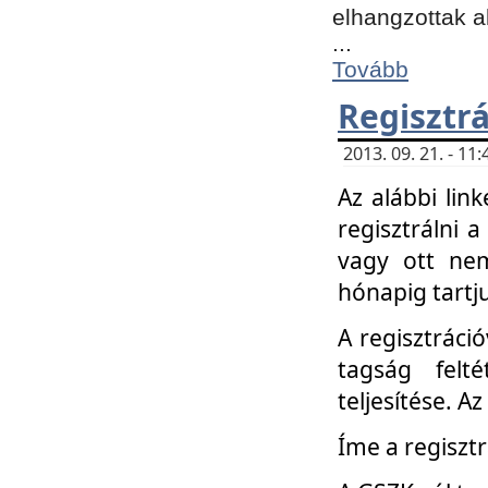
elhangzottak a
...
Tovább
Regisztrá
2013. 09. 21. - 1
Az alábbi lin
regisztrálni a
vagy ott nem
hónapig tartju
A regisztráció
tagság felt
teljesítése. A
Íme a regisztr