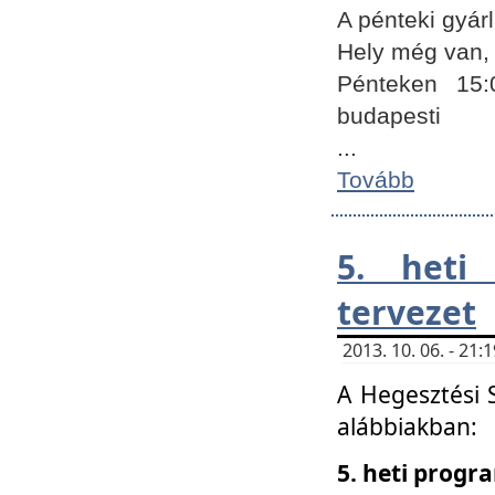
A pénteki gyár
Hely még van, 
Pénteken 15:
budapesti
...
Tovább
5. heti
tervezet
2013. 10. 06. - 21
A Hegesztési 
alábbiakban:
5. heti prog