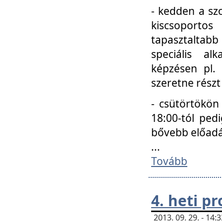
- kedden a szo
kiscsoportos
tapasztaltab
speciális a
képzésen pl.
szeretne részt
- csütörtökön
18:00-tól ped
bővebb előadá
...
Tovább
4. heti p
2013. 09. 29. - 14