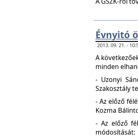
A GSZK-ról to
Évnyitó 
2013. 09. 21. - 1
A következőek
minden elhang
- Uzonyi Sánd
Szakosztály t
- Az előző fél
Kozma Bálinto
- Az előző f
módosítását: