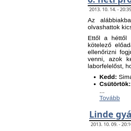
2013. 10. 14. - 20
Az alábbiakb
olvashattok kic
Ettől a héttől
kötelező előa
ellenőrizni fo
venni, azok k
laborfelelőst, h
K
edd:
Sima
Csütörtök:
...
Tovább
Linde gyá
2013. 10. 09. - 20