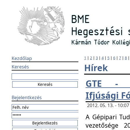
Kezdőlap
1
|
2
|
3
|
4
|
5
|
6
|
7
|
8
Hírek
Keresés
GTE - H
Ifjúsági 
Bejelentkezés
2012. 05. 13. - 10:
A Gépipari Tu
vezetősége 20