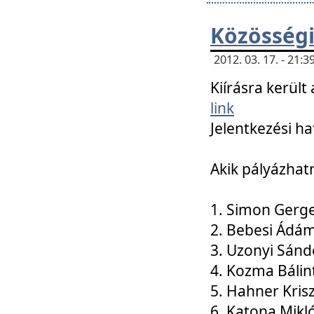
Közösségi
2012. 03. 17. - 21
Kiírásra kerül
link
Jelentkezési ha
Akik pályázhat
1. Simon Gerge
2. Bebesi Ádá
3. Uzonyi Sánd
4. Kozma Bálin
5. Hahner Kris
6. Katona Mikl