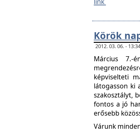
link
Körök na
2012. 03. 06. - 13
Március 7.-
megrendezésre
képviselteti 
látogasson ki 
szakosztályt, b
fontos a jó ha
erősebb közöss
Várunk mindenk