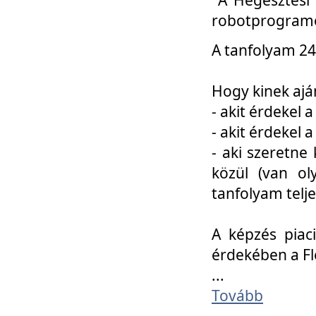
robotprogramo
A tanfolyam 24
Hogy kinek ajá
- akit érdekel 
- akit érdekel
- aki szeretne 
közül (van ol
tanfolyam telje
A képzés piac
érdekében a F
...
Tovább