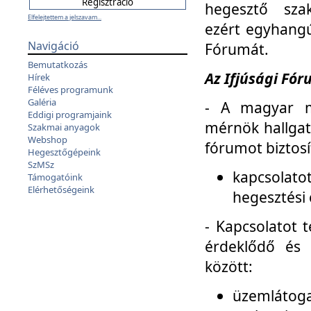
hegesztő sza
Elfelejtettem a jelszavam...
ezért egyhangú
Navigáció
Fórumát.
Bemutatkozás
Az Ifjúsági Fóru
Hírek
Féléves programunk
Galéria
- A magyar m
Eddigi programjaink
mérnök hallgat
Szakmai anyagok
Webshop
fórumot biztosí
Hegesztőgépeink
SzMSz
kapcsolat
Támogatóink
Elérhetőségeink
hegesztési 
- Kapcsolatot t
érdeklődő és 
között:
üzemlátoga