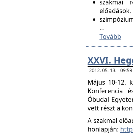
szakmai r
előadások, 
szimpózium
...
Tovább
XXVI. Heg
2012. 05. 13. - 09:
Május 10-12. k
Konferencia é
Óbudai Egyetem
vett részt a ko
A szakmai előa
honlapján:
http