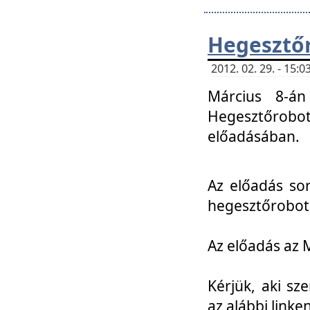
Hegesztőr
2012. 02. 29. - 15:
Március 8-án
Hegesztőrobo
előadásában.
Az előadás so
hegesztőroboto
Az előadás az 
Kérjük, aki sz
az alábbi linken