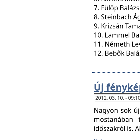
7. Fülöp Balázs
8. Steinbach Á
9. Krizsán Tam
10. Lammel Ba
11. Németh Le
12. Bebők Balá
Új fényké
2012. 03. 10. - 09
Nagyon sok új 
mostanában t
időszakról is. A