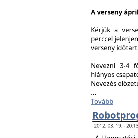
A verseny ápril
Kérjük a vers
perccel jelenje
verseny időtar
Nevezni 3-4 f
hiányos csapat
Nevezés előze
...
Tovább
Robotpro
2012. 03. 19. - 20:
A Hegesztési S