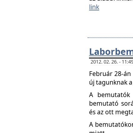
link
Laborbem
2012. 02. 26. - 11:
Február 28-án
új tagunknak a
A bemutatók 
bemutató sorá
és az ott megta
A bemutatókon 
miatt.