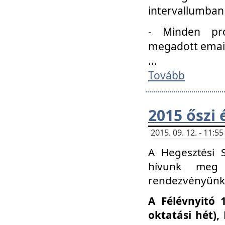
intervallumban
- Minden pro
megadott email 
...
Tovább
2015 őszi 
2015. 09. 12. - 11:
A Hegesztési S
hívunk meg 
rendezvényünk
A Félévnyitó 
oktatási hét)