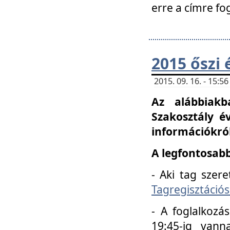
erre a címre fo
2015 őszi 
2015. 09. 16. - 15:
Az alábbiakb
Szakosztály é
információkról
A legfontosabb
- Aki tag szere
Tagregisztációs
- A foglalkozá
19:45-ig vann