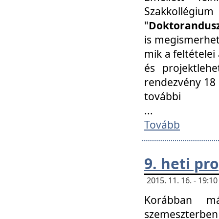
Szakkollégi
"
Doktorandusz
is megismerhet
mik a feltétele
és projektleh
rendezvény 18 
további
...
Tovább
9. heti p
2015. 11. 16. - 19:
Korábban má
szemeszterben