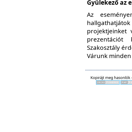
Gyülekező az e
Az eseményen
hallgathatjáto
projektjeinket
prezentációt
Szakosztály ér
Várunk minden 
Kopirájt meg hasonlók -