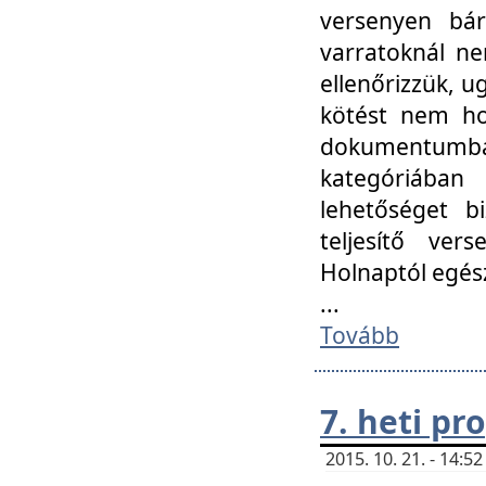
versenyen bár
varratoknál ne
ellenőrizzük, u
kötést nem hoz
dokumentumban 
kategóriába
lehetőséget bi
teljesítő ver
Holnaptól egés
...
Tovább
7. heti p
2015. 10. 21. - 14: