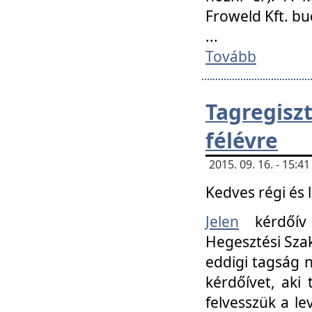
Froweld Kft. bu
...
Tovább
Tagregis
félévre
2015. 09. 16. - 15:
Kedves régi és 
Jelen
kérdőív 
Hegesztési Szak
eddigi tagság n
kérdőívet, aki
felvesszük a le