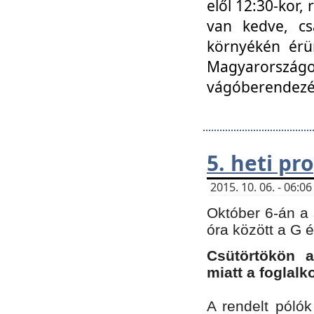
elől 12:30-kor,
van kedve, cs
környékén érün
Magyarországo
vágóberendezé
5. heti p
2015. 10. 06. - 06:
Október 6-án a 
óra között a G 
Csütörtökön a
miatt a foglal
A rendelt póló