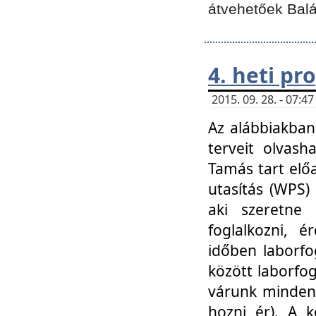
átvehetőek Balá
4. heti p
2015. 09. 28. - 07:
Az alábbiakban 
terveit olvash
Tamás tart elő
utasítás (WPS)
aki szeretne k
foglalkozni, 
időben laborfo
között laborfog
várunk mindenk
hozni ér). A 