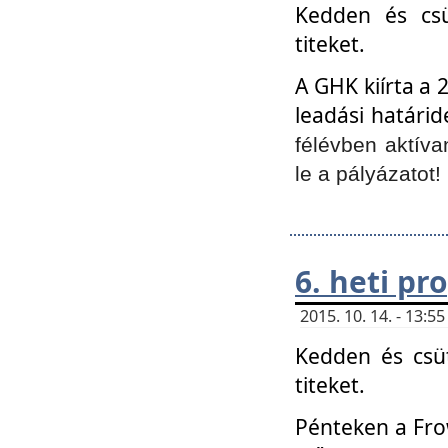
Kedden és csü
titeket.
A GHK kiírta a 
leadási határid
félévben aktíva
le a pályázatot!
6. heti p
2015. 10. 14. - 13:
Kedden és csüt
titeket.
Pénteken a Frow