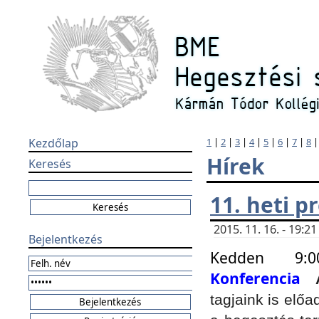
Kezdőlap
1
|
2
|
3
|
4
|
5
|
6
|
7
|
8
Hírek
Keresés
11. heti 
2015. 11. 16. - 19:
Bejelentkezés
Kedden 9:
Konferencia
tagjaink is elő