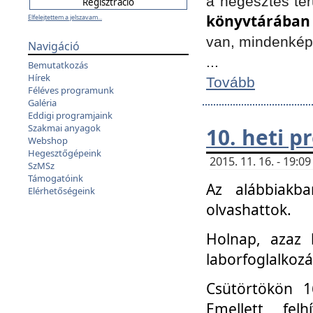
a hegesztés ter
könyvtárában
Elfelejtettem a jelszavam...
van, mindenké
Navigáció
...
Bemutatkozás
Hírek
Tovább
Féléves programunk
Galéria
Eddigi programjaink
Szakmai anyagok
10. heti 
Webshop
Hegesztőgépeink
2015. 11. 16. - 19:
SzMSz
Támogatóink
Az alábbiakb
Elérhetőségeink
olvashattok.
Holnap, azaz 
laborfoglalkozá
Csütörtökön 16
Emellett fe