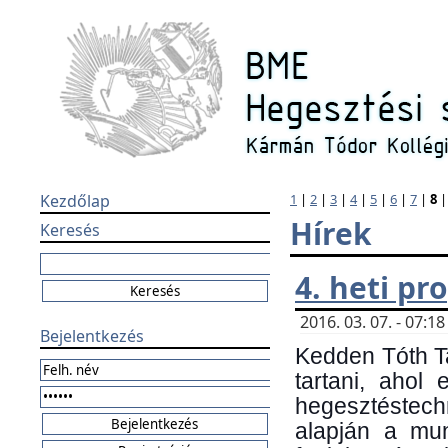
Kezdőlap
1
|
2
|
3
|
4
|
5
|
6
|
7
|
8
Hírek
Keresés
4. heti p
2016. 03. 07. - 07:
Bejelentkezés
Kedden Tóth Ta
tartani, ahol
hegesztéstechn
alapján a mun