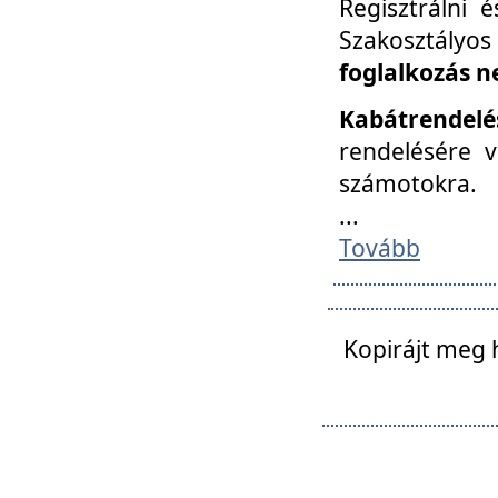
Regisztrálni 
Szakosztályos
foglalkozás n
Kabátrendelé
rendelésére v
számotokra.
...
Tovább
Kopirájt meg 