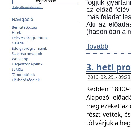
fogjuk gyártan
Elfelejtettem a jelszavam...
az előző félév
más feladat les
Navigáció
Aki az előadá
Bemutatkozás
(hasonlóan a
Hírek
Féléves programunk
...
Galéria
Tovább
Eddigi programjaink
Szakmai anyagok
Webshop
3. heti p
Hegesztőgépeink
SzMSz
Támogatóink
2016. 02. 29. - 09:
Elérhetőségeink
Kedden 18:00-t
Alapozó előad
meg ezeket az 
részt vettek, é
tól várjuk a he