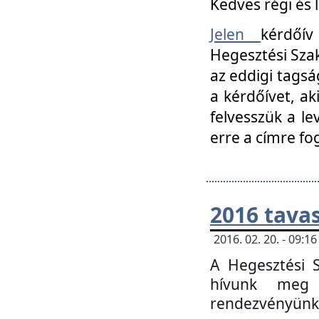
Kedves régi és 
Jelen
kérdőív
Hegesztési Szak
az eddigi tagsá
a kérdőívet, ak
felvesszük a le
erre a címre fo
2016 tavas
2016. 02. 20. - 09:
A Hegesztési S
hívunk meg 
rendezvényünk