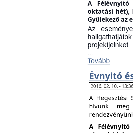
A Félévnyitó 
oktatási hét)
Gyülekező az e
Az eseményen
hallgathatjáto
projektjeinket
...
Tovább
Évnyitó é
2016. 02. 10. - 13
A Hegesztési 
hívunk meg 
rendezvényünk
A Félévnyitó