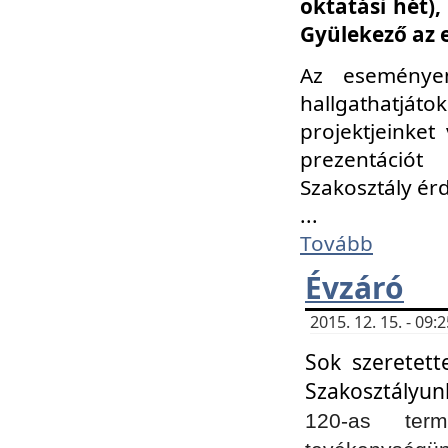
oktatási hét)
Gyülekező az 
Az eseménye
hallgathatjáto
projektjeinket
prezentációt
Szakosztály ér
...
Tovább
Évzáró
2015. 12. 15. - 09
Sok szeretett
Szakosztályun
120-as ter