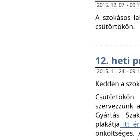
2015. 12. 07. - 09
A szokásos la
csütörtökön.
12. heti
2015. 11. 24. - 09
Kedden a szoká
Csütörtökö
szervezzünk a
Gyártás Szak
plakátja
itt ér
önköltséges. 