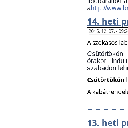
felebará
a
http://www.
14. heti
2015. 12. 07. - 09
A szokásos la
Csütörtökön
órakor indu
szabadon lehe
Csütörtökön 
A kabátrendelé
13. heti