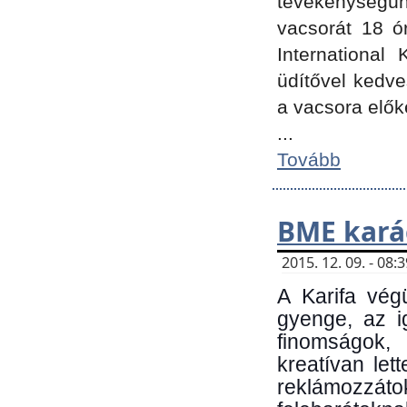
tevékenységünk
vacsorát 18 ó
International 
üdítővel kedv
a vacsora elők
...
Tovább
BME kará
2015. 12. 09. - 08
A Karifa vég
gyenge, az i
finomságok,
kreatívan let
reklámozzá