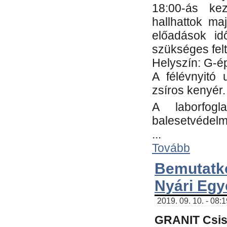
18:00-ás kez
hallhattok ma
előadások id
szükséges fel
Helyszín: G-ép
A félévnyitó 
zsíros kenyér.
A laborfogl
balesetvédelm
...
Tovább
Bemutatk
Nyári Egy
2019. 09. 10. - 08:
GRANIT Csis