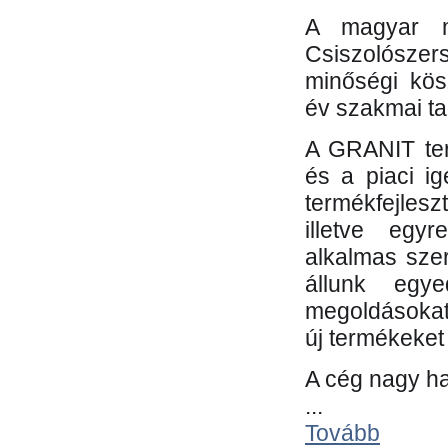
A magyar m
Csiszolósze
minőségi kös
év szakmai tap
A GRANIT ter
és a piaci i
termékfejles
illetve egy
alkalmas sze
állunk egye
megoldásokat
új termékeket 
A cég nagy ha
...
Tovább