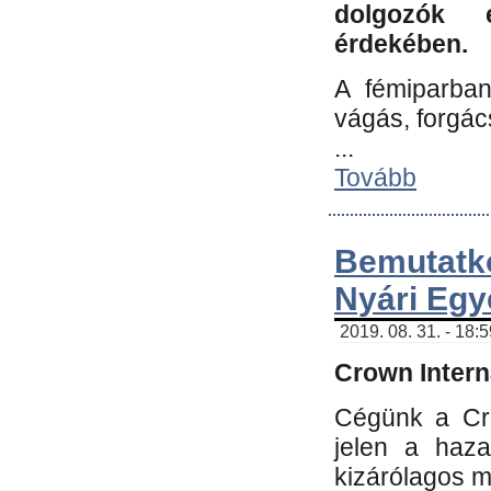
dolgozók 
érdekében.
A fémiparba
vágás, forgác
...
Tovább
Bemutatk
Nyári Egy
2019. 08. 31. - 18:
Crown Interna
Cégünk a Cro
jelen a haz
kizárólagos m