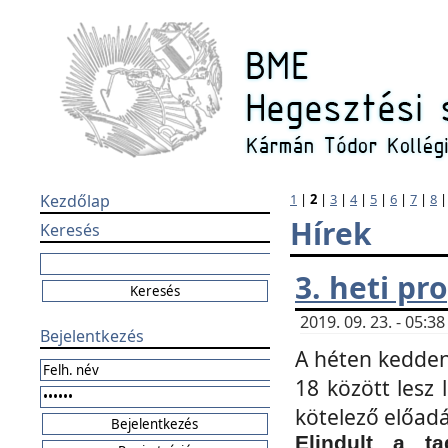
Kezdőlap
1
|
2
|
3
|
4
|
5
|
6
|
7
|
8
Hírek
Keresés
3. heti p
2019. 09. 23. - 05:
Bejelentkezés
A héten kedden
18 között lesz 
kötelező előad
Elindult a ta