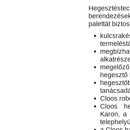
Hegesztés
berendezések 
palettát bizto
kulcsr
termelés
megbízh
alkatrésze
megelőző
hegesztő 
hegesztő
tanácsad
Cloos rob
Cloos he
Karon, a 
telephely
a Cloos h