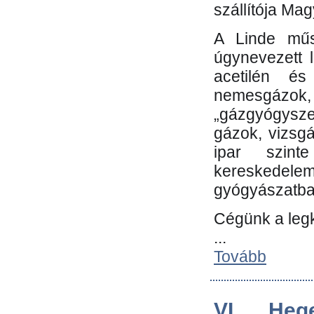
szállítója Ma
A Linde műs
úgynevezett 
acetilén és
nemesgáz
„gázgyógysze
gázok, vizsg
ipar szin
kereskedele
gyógyászatb
Cégünk a leg
...
Tovább
VI. Heg