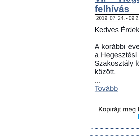
felhívás
2019. 07. 24. - 09:
Kedves Érdek
A korábbi év
a Hegesztési
Szakosztály 
között.
...
Tovább
Kopirájt meg 