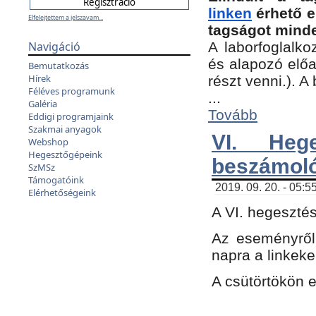
linken
érhető e
Elfelejtettem a jelszavam...
tagságot minde
Navigáció
A laborfoglalko
és alapozó előa
Bemutatkozás
Hírek
részt venni.). 
Féléves programunk
...
Galéria
Tovább
Eddigi programjaink
Szakmai anyagok
VI. Heg
Webshop
Hegesztőgépeink
beszámol
SzMSz
Támogatóink
2019. 09. 20. - 05:5
Elérhetőségeink
A VI. hegeszté
Az eseményről
napra a linkeke
A csütörtökön 