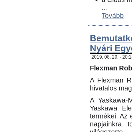
...
Tovább
Bemutatk
Nyári Egy
2019. 08. 29. - 20:
Flexman Robo
A Flexman Ro
hivatalos mag
A Yaskawa-Mo
Yaskawa Elec
termékei. Az e
napjainkra t