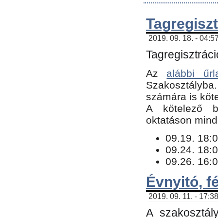
Tagregiszt
2019. 09. 18. - 04:5
Tagregisztráci
Az
alábbi űrl
Szakosztályba.
számára is köte
​A kötelező b
oktatáson minde
09.19. 18:0
09.24. 18:0
09.26. 16:0
Évnyitó, f
2019. 09. 11. - 17:3
A szakosztál