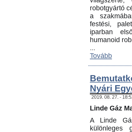
világszerte
robotgyártó c
a szakmában:
festési, pale
iparban els
humanoid robo
...
Tovább
Bemutatk
Nyári Egy
2019. 08. 27. - 18:
Linde Gáz Ma
A Linde Gáz
különleges 