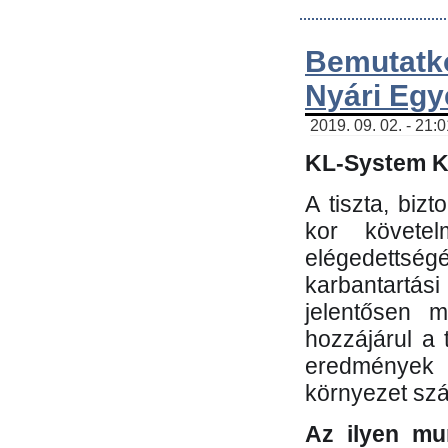
Bemutatk
Nyári Egy
2019. 09. 02. - 21:
KL-System Kf
A tiszta, bi
kor követe
elégedettség
karbantartás
jelentősen m
hozzájárul a
eredmények e
környezet sz
Az ilyen mu