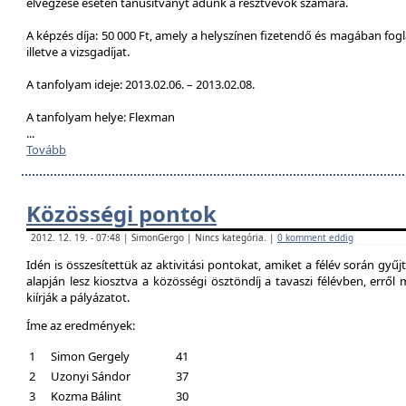
elvégzése esetén tanúsítványt adunk a résztvevők számára.
A képzés díja: 50 000 Ft, amely a helyszínen fizetendő és magában foglal
illetve a vizsgadíjat.
A tanfolyam ideje: 2013.02.06. – 2013.02.08.
A tanfolyam helye: Flexman
...
Tovább
Közösségi pontok
2012. 12. 19. - 07:48 | SimonGergo | Nincs kategória. |
0 komment eddig
Idén is összesítettük az aktivitási pontokat, amiket a félév során gyű
alapján lesz kiosztva a közösségi ösztöndíj a tavaszi félévben, erről
kiírják a pályázatot.
Íme az eredmények:
1
Simon Gergely
41
2
Uzonyi Sándor
37
3
Kozma Bálint
30