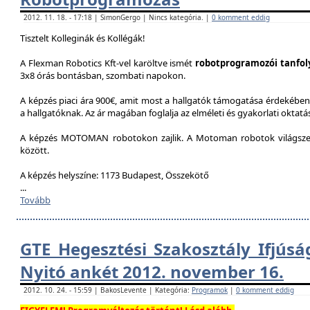
2012. 11. 18. - 17:18 | SimonGergo | Nincs kategória. |
0 komment eddig
Tisztelt Kolleginák és Kollégák!
A Flexman Robotics Kft-vel karöltve ismét
robotprogramozói tanfo
3x8 órás bontásban, szombati napokon.
A képzés piaci ára 900€, amit most a hallgatók támogatása érdekében 
a hallgatóknak. Az ár magában foglalja az elméleti és gyakorlati oktatást
A képzés MOTOMAN robotokon zajlik. A Motoman robotok világszer
között.
A képzés helyszíne: 1173 Budapest, Összekötő
...
Tovább
GTE Hegesztési Szakosztály Ifjúsá
Nyitó ankét 2012. november 16.
2012. 10. 24. - 15:59 | BakosLevente | Kategória:
Programok
|
0 komment eddig