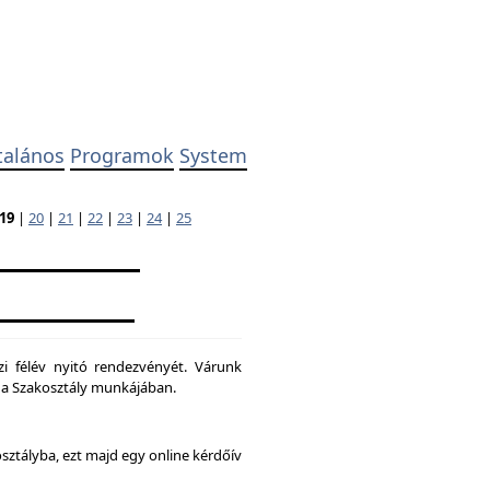
talános
Programok
System
19
|
20
|
21
|
22
|
23
|
24
|
25
zi félév nyitó rendezvényét. Várunk
ni a Szakosztály munkájában.
osztályba, ezt majd egy online kérdőív