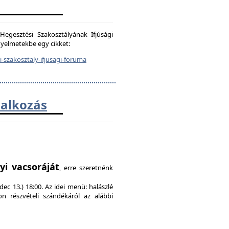
egesztési Szakosztályának Ifjúsági
igyelmetekbe egy cikket:
-szakosztaly-ifjusagi-foruma
lalkozás
!
yi vacsoráját
, erre szeretnénk
ec 13.) 18:00. Az idei menü: halászlé
on részvételi szándékáról az alábbi