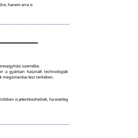
lőre, hanem arra is
veresegyházi üzemébe.
tán a gyárban használt technológiák
 megismerése lesz terítéken.
e többen is jelentkezhettek, ha esetleg