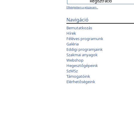
Elfelejtettem a jelszavam...
Navigáció
Bemutatkozás
Hírek
Féléves programunk
Galéria
Eddigi programjaink
Szakmai anyagok
Webshop
Hegesztőgépeink
SzMSz
Támogatóink
Elérhetőségeink