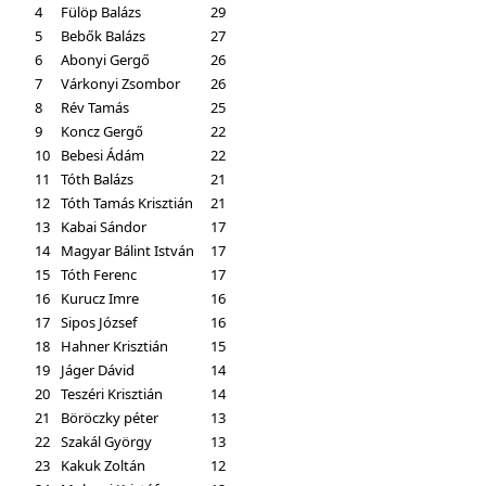
4
Fülöp Balázs
29
5
Bebők Balázs
27
6
Abonyi Gergő
26
7
Várkonyi Zsombor
26
8
Rév Tamás
25
9
Koncz Gergő
22
10
Bebesi Ádám
22
11
Tóth Balázs
21
12
Tóth Tamás Krisztián
21
13
Kabai Sándor
17
14
Magyar Bálint István
17
15
Tóth Ferenc
17
16
Kurucz Imre
16
17
Sipos József
16
18
Hahner Krisztián
15
19
Jáger Dávid
14
20
Teszéri Krisztián
14
21
Böröczky péter
13
22
Szakál György
13
23
Kakuk Zoltán
12