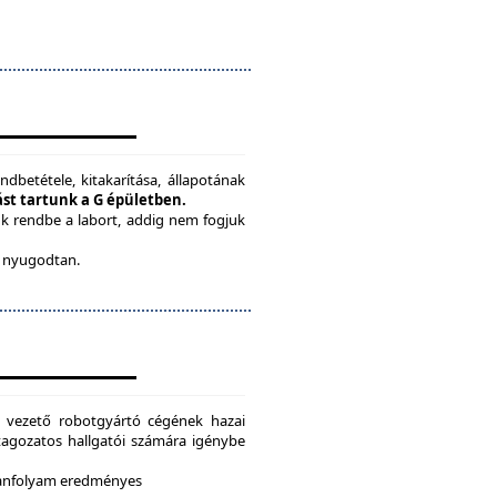
ndbetétele, kitakarítása, állapotának
tást tartunk a G épületben.
ük rendbe a labort, addig nem fogjuk
be nyugodtan.
g vezető robotgyártó cégének hazai
i tagozatos hallgatói számára igénybe
 tanfolyam eredményes