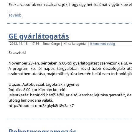
Ezek a vacsorák nem csak arra jók, hogy egy heti kalóriát vigyünk be e
...
Tovább
GE gyárlátogatás
2012. 11. 18. - 17:36 | SimonGergo | Nincs kategória. |
0 komment eddig
Sziasztok!
November 23.-án, pénteken, 9:00-tól gyárlátogatást szervezünk a GE 
A program kb. fél napos, tárgyalóban rövid üzleti összefoglaló u
szakmai bemutatása, majd műhelytúra keretén belül ezen technológiák
Utazás: Autóbusszal, tagoknak ingyenes
Indulás: 8:00-kor Kármán koli elől
Jelentkezés: határidő hétfő éjfél, az első 9 ember lejutása garantált, d
utólag lemondaná valaki.
http://doodle.com/3kgkyk8tt8v3afk7
Robotprogramozás