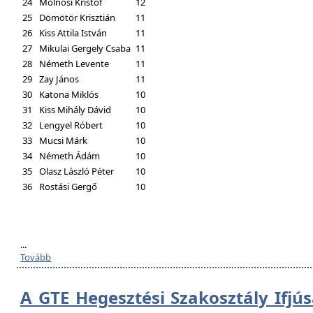
24
Molnosi Kristóf
12
25
Dömötör Krisztián
11
26
Kiss Attila István
11
27
Mikulai Gergely Csaba
11
28
Németh Levente
11
29
Zay János
11
30
Katona Miklós
10
31
Kiss Mihály Dávid
10
32
Lengyel Róbert
10
33
Mucsi Márk
10
34
Németh Ádám
10
35
Olasz László Péter
10
36
Rostási Gergő
10
...
Tovább
A GTE Hegesztési Szakosztály Ifjú