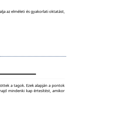
ja az elméleti és gyakorlati oktatást,
jtöttek a tagok. Ezek alapján a pontok
 majd mindenki kap értesítést, amikor