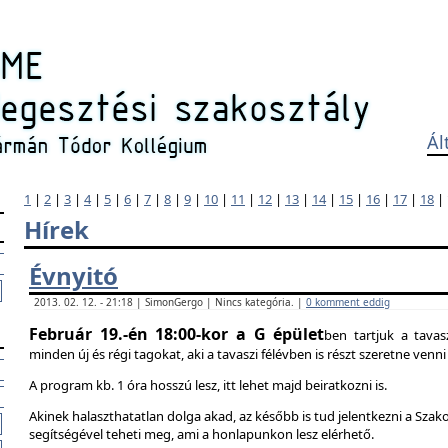
Ál
1
|
2
|
3
|
4
|
5
|
6
|
7
|
8
|
9
|
10
|
11
|
12
|
13
|
14
|
15
|
16
|
17
|
18
|
Hírek
Évnyitó
2013. 02. 12. - 21:18 | SimonGergo | Nincs kategória. |
0 komment eddig
Február 19.-én 18:00-kor a G épület
ben tartjuk a tavas
minden új és régi tagokat, aki a tavaszi félévben is részt szeretne ven
A program kb. 1 óra hosszú lesz, itt lehet majd beiratkozni is.
Akinek halaszthatatlan dolga akad, az később is tud jelentkezni a Szak
segítségével teheti meg, ami a honlapunkon lesz elérhető.