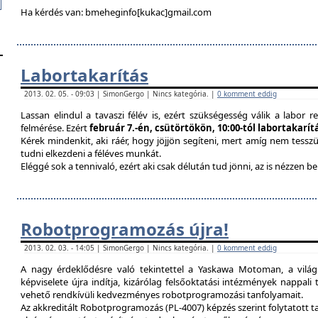
Ha kérdés van: bmeheginfo[kukac]gmail.com
Labortakarítás
2013. 02. 05. - 09:03 | SimonGergo | Nincs kategória. |
0 komment eddig
Lassan elindul a tavaszi félév is, ezért szükségesség válik a labor re
felmérése. Ezért
február 7.-én, csütörtökön, 10:00-tól labortakarí
Kérek mindenkit, aki ráér, hogy jöjjön segíteni, mert amíg nem tessz
tudni elkezdeni a féléves munkát.
Eléggé sok a tennivaló, ezért aki csak délután tud jönni, az is nézzen 
Robotprogramozás újra!
2013. 02. 03. - 14:05 | SimonGergo | Nincs kategória. |
0 komment eddig
A nagy érdeklődésre való tekintettel a Yaskawa Motoman, a vilá
képviselete újra indítja, kizárólag felsőoktatási intézmények nappal
vehető rendkívüli kedvezményes robotprogramozási tanfolyamait.
Az akkreditált Robotprogramozás (PL-4007) képzés szerint folytatott