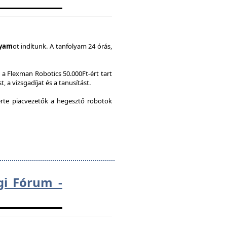
lyam
ot indítunk. A tanfolyam 24 órás,
a Flexman Robotics 50.000Ft-ért tart
, a vizsgadíjat és a tanusítást.
te piacvezetők a hegesztő robotok
gi Fórum -