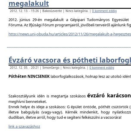
megalakult
2012. 12. 13. - 15:26 | BakosLevente | Nincs kategória. |
0 komment eddig
2012. június 29-én megalakult a Gépipari Tudományos Egyesület H
Fóruma. Az Ifjúsági Fórum programjairól, jövőbeli terveiről ajánlunk f
http://news.uni-obuda.hu/articles/2012/11/26/megalakult-a-hegesztesi
Évzáró vacsora és pótheti laborfog
2012. 12. 05. - 20:21 | SimonGergo | Nincs kategória. |
0 komment eddig
Póthéten NINCSENEK
laborfoglalkozások, holnap lesz az utolsó idén
évzáró karácson
Szakosztályunk idén is megtartja szokásos
meghívni benneteket.
Ennek helye és ideje a szokásos: G épület öntöde, póthét csütörtök (d
illetve babgulyás (vagy-vagy). Kérnék mindenkit, hogy nyilatkozz
dudliban, illetve arról, hogy tud-e segíteni felkészülni a vacsorára!
link a szavazáshoz