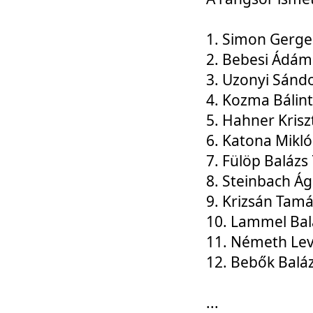
1. Simon Gerge
2. Bebesi Ádám
3. Uzonyi Sánd
4. Kozma Bálin
5. Hahner Krisz
6. Katona Mikl
7. Fülöp Balázs
8. Steinbach Á
9. Krizsán Tam
10. Lammel Bal
11. Németh Le
12. Bebők Balá
...