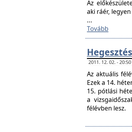
Az előkészület
aki ráér, legyen
...
Tovább
Hegesztés
2011. 12. 02. - 20:
Az aktuális fél
Ezek a 14. hét
15. pótlási hét
a vizsgaidősz
félévben lesz.