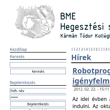
Kezdőlap
1
|
2
|
3
|
4
|
5
|
6
|
7
|
8
Hírek
Keresés
Robotpr
igényfelm
Bejelentkezés
2012. 02. 22. - 15:
Az idei évben 
indulni. Az o