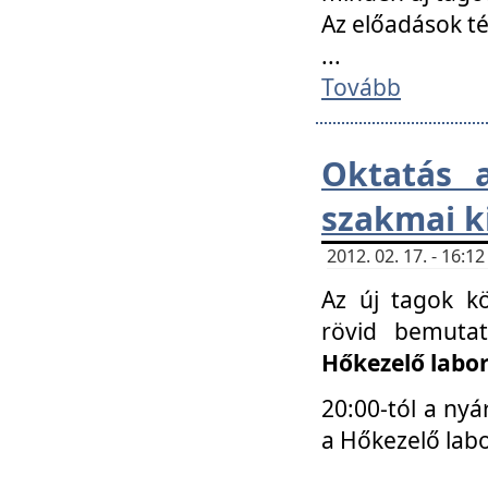
Az előadások 
...
Tovább
Oktatás 
szakmai k
2012. 02. 17. - 16:
Az új tagok k
rövid bemuta
Hőkezelő labo
20:00-tól a nyá
a Hőkezelő lab