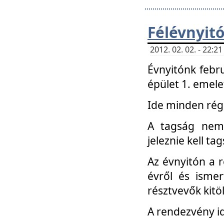
Félévnyit
2012. 02. 02. - 22:
Évnyitónk febru
épület 1. emele
Ide minden régi
A tagság nem
jeleznie kell ta
Az évnyitón a 
évről és ismer
résztvevők kitö
A rendezvény id