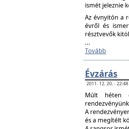
ismét jeleznie k
Az évnyitón a 
évről és ismer
résztvevők kitö
...
Tovább
Évzárás
2011. 12. 20. - 22:
Múlt héten c
rendezvényünk, 
A rendezvényen 
és a megítélt k
A rangsor ismét