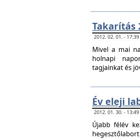
Takarítás 
2012. 02. 01. - 17:
Mivel a mai na
holnapi napon
tagjainkat és jö
Év eleji l
2012. 01. 30. - 13:
Újabb félév ke
hegesztőlabort 