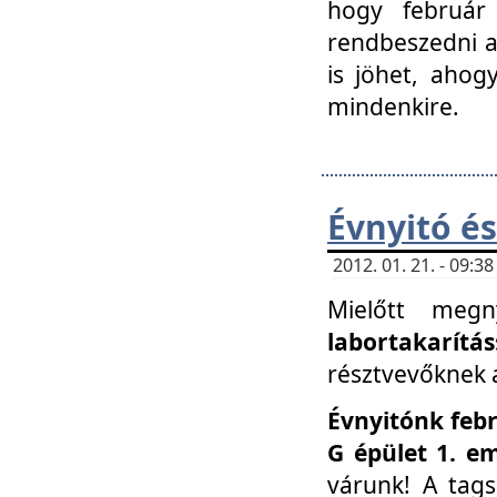
hogy február 
rendbeszedni a 
is jöhet, ahog
mindenkire.
Évnyitó és
2012. 01. 21. - 09:
Mielőtt megn
labortakarítás
résztvevőknek a 
Évnyitónk febr
G épület 1. e
várunk! A tag