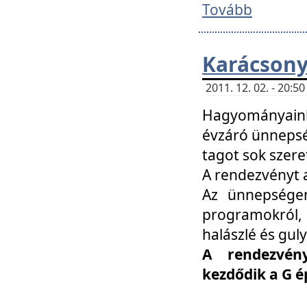
Tovább
Karácsony
2011. 12. 02. - 20:
Hagyományaink
évzáró ünnepség
tagot sok szere
A rendezvényt a
Az ünnepségen
programokról,
halászlé és guly
A rendezvén
kezdődik a G 