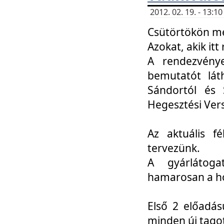
2012. 02. 19. - 13:
Csütörtökön me
Azokat, akik itt 
A rendezvénye
bemutatót lát
Sándortól és 
Hegesztési Ver
Az aktuális f
tervezünk.
A gyárlátoga
hamarosan a h
Első 2 előadás
minden új tago