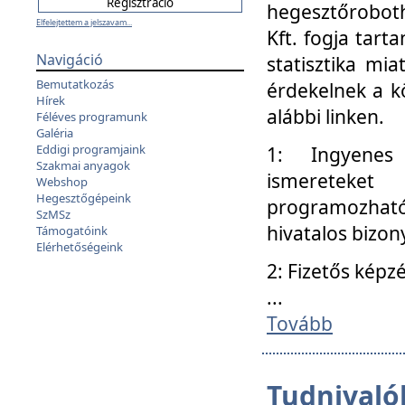
hegesztőroboth
Elfelejtettem a jelszavam...
Kft. fogja tart
Navigáció
statisztika mi
Bemutatkozás
érdekelnek a k
Hírek
alábbi linken.
Féléves programunk
Galéria
Eddigi programjaink
1: Ingyenes k
Szakmai anyagok
ismereteket
Webshop
Hegesztőgépeink
programozhat
SzMSz
hivatalos bizon
Támogatóink
Elérhetőségeink
2: Fizetős képz
...
Tovább
Tudnivalók