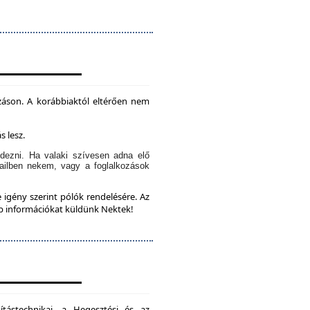
záson. A korábbiaktól eltérően nem
s lesz.
dezni. Ha valaki szívesen adna elő
ailben nekem, vagy a foglalkozások
 igény szerint pólók rendelésére. Az
bb információkat küldünk Nektek!
ítástechnikai, a Hegesztési és az