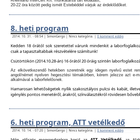
Rheinland InterCert Kft. munkatársa tart előadást,
20-22 óra között pedig ismét Estebéddel várjuk az érdeklődőket.
8. heti program
2014. 10. 31. - 08:54 | SimonGergo | Nincs kategória. |
0 komment eddig
Kedden 18 órától sok szeretettel várunk mindenkit a laborfoglalko
csak a tapasztaltabbak részvételére számítunk!
Csütörtökön (2014.10.28-án) 16 órától 20 óráig szintén laborfoglalkozá
Az elkövetkezendő hetekben szeretnék egy idegen nyelvű estet ren
angol/német nyelven hegesztési témakörben, kérem jelezze azt e-m
alkalmával a laborfelelősnek.
Hamarosan lehetőségetek nyílik szakosztályos pulcsi és kabát, illetve
igénylés pontos menetéről, árakról, színválasztékról rövidesen bőve
6. heti program, ATT vetélkedő
2014. 10. 14. - 07:20 | SimonGergo | Nincs kategória. |
0 komment eddig
Idén először megrendezésre kerül az
ATT Vetélkedő
, az Alak