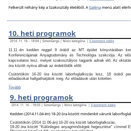
Felkerült néhány kép a Szakosztály életéből. A
Galéria
menü alatt elérh
10. heti programok
2014. 11. 16. - 18:04 | SimonGergo | Nincs kategória. |
0 komment eddig
11.11.-én kedden reggel 9 órától az MT épület könyvtárában k
Konferenciájának Anyagtudomány és Technológia szekciója. Az el
kapcsolatos lesz, melyet szakosztályos tagjaink adnak elő. Az oktatási
óra között nyitva állnak az érdeklődők előtt.
Csütörtökön 16-20 óra között laborfoglalkozás lesz, 18 órától p
előadásokat hallgathatjátok meg. Az előadások után kötetlen
...
Tovább
9. heti programok
2014. 11. 16. - 18:03 | SimonGergo | Nincs kategória. |
0 komment eddig
Kedden (2014.11.04-én) 18-20 óra között mindenkit várunk laborfogla
Csütörtökön (2014.11.06-án) 16-20 óra között laborfoglalkozás,
19-20 óra között "Különleges anyagminőségek hegesztése" címmel E