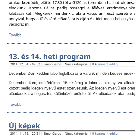
órakor kezdődik, előtte 17:30-tól a G120-as teremben hallhattok besz
elnökünk, Kozma Bálint pedig összegzi a féléves eredményeinket
kilátásainkat. Megkérek mindenkit, aki a vacsorán részt szeretne v
annyival, hogy a félévzáró előadásra is eljön.
Az idei menü babgulyás 
vacsorát mi
...
Tovább
13. és 14. heti program
2014. 12. 04. - 07:52 | SimonGergo | Nincs kategória. |
0 komment eddig
December 2-án kedden laborfoglalkozásra várunk minden kedves érdekl
December 4-én, csütörtökön:
16-20 óráig a labor ajtajai nyitva állna
között pedig idegen nyelvű estet szervezünk. Az idegen nyelvű est orán
előadásokat a hegesztés különböző területeiről. Az előadások után ped
...
Tovább
Új képek
2014. 11. 16. - 20:31 | SimonGergo | Nincs kategória. |
0 komment eddig