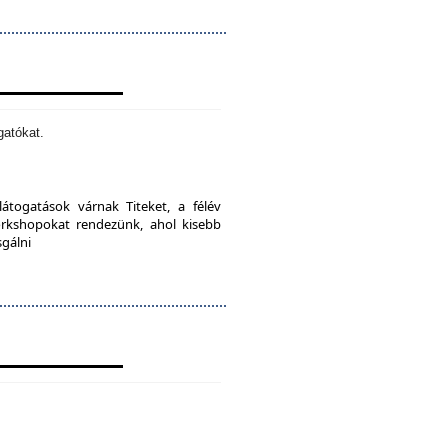
gatókat.
látogatások várnak Titeket, a félév
orkshopokat rendezünk, ahol kisebb
sgálni