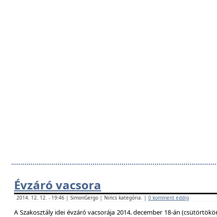
Évzáró vacsora
2014. 12. 12. - 19:46 | SimonGergo | Nincs kategória. |
0 komment eddig
A Szakosztály idei évzáró vacsorája 2014. december 18-án (csütörtökö