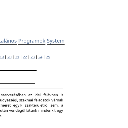
talános
Programok
System
19
|
20
|
21
|
22
|
23
|
24
|
25
 szervezésében az idei félévben is
ügyességi, szakmai feladatok várnak
meret egyik szakterületről sem, a
ő után vendégül látunk mindenkit egy
k.