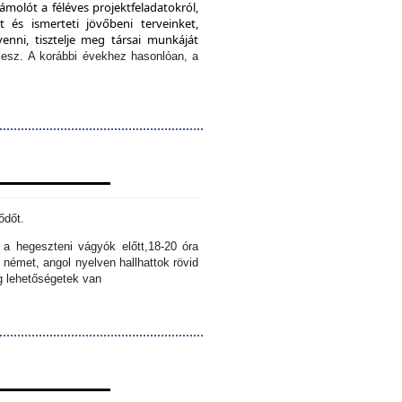
ámolót a féléves projektfeladatokról,
 és ismerteti jövőbeni terveinket,
enni, tisztelje meg társai munkáját
lesz.
A korábbi évekhez hasonlóan, a
ődőt.
k a hegeszteni vágyók előtt,
18-20 óra
 német, angol nyelven hallhattok rövid
ig lehetőségetek van