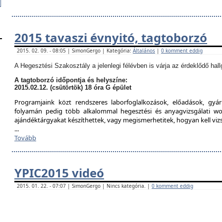
2015 tavaszi évnyitó, tagtoborzó
2015. 02. 09. - 08:05 | SimonGergo | Kategória:
Általános
|
0 komment eddig
A Hegesztési Szakosztály a jelenlegi félévben is várja az érdeklődő hall
A tagtoborzó időpontja és helyszíne:
2015.02.12. (csütörtök) 18 óra G épület
Programjaink közt rendszeres laborfoglalkozások, előadások, gyár
folyamán pedig több alkalommal hegesztési és anyagvizsgálati w
ajándéktárgyakat készíthettek, vagy megismerhetitek, hogyan kell viz
...
Tovább
YPIC2015 videó
2015. 01. 22. - 07:07 | SimonGergo | Nincs kategória. |
0 komment eddig