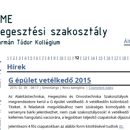
Ál
1
|
2
|
3
|
4
|
5
|
6
|
7
|
8
|
9
|
10
|
11
|
12
|
13
|
14
|
15
|
16
|
17
|
18
|
Hírek
G épület vetélkedő 2015
2015. 02. 09. - 08:17 | SimonGergo | Nincs kategória. |
0 komment eddig
Az Alakítástechnikai, Hegesztési és Orvostechnika Szakosztályok
megrendezésre kerül a G épület vetélkedő. A vetélkedőn különböző 
Titeket. A feladatok megoldásához nem szükséges komolyabb is
versenyre bárki jelentkezhet, nem csak szakosztályosok! A vetélked
kellemes hangulatú vacsorára, a legjobban teljesítő csapatokat díjazzu
Jelentkezni 4 fős csapatokban az alábbi form kitöltésével tudtok
itt.