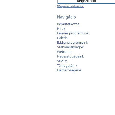
Elfelejtettem a jelszavam...
Navigáció
Bemutatkozás
Hírek
Féléves programunk
Galéria
Eddigi programjaink
Szakmai anyagok
Webshop
Hegesztőgépeink
SzMSz
Támogatóink
Elérhetőségeink