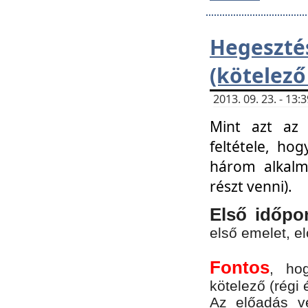
Hegesz
(kötelező
2013. 09. 23. - 13
Mint azt az 
feltétele, ho
három alkalm
részt venni).
Első időpo
első emelet, e
Fontos
, ho
kötelező (régi 
Az előadás vé