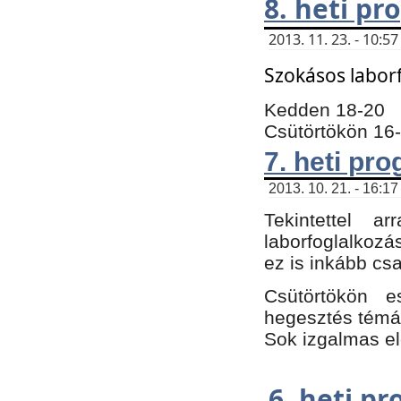
8. heti p
2013. 11. 23. - 10:
Szokásos labor
Kedden 18-20
Csütörtökön 16
7. heti pr
2013. 10. 21. - 16:17
Tekintettel 
laborfoglalkozá
ez is inkább csa
Csütörtökön e
hegesztés témáb
Sok izgalmas el
6. heti p