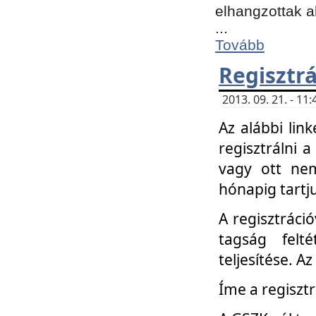
elhangzottak a
...
Tovább
Regisztrá
2013. 09. 21. - 1
Az alábbi lin
regisztrálni a
vagy ott nem
hónapig tartju
A regisztráció
tagság felt
teljesítése. A
Íme a regisztr