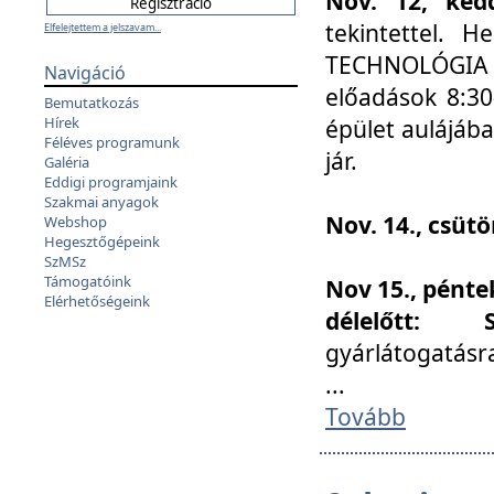
Nov. 12, kedd
tekintettel. 
Elfelejtettem a jelszavam...
TECHNOLÓGIA s
Navigáció
előadások 8:30
Bemutatkozás
Hírek
épület aulájába
Féléves programunk
jár.
Galéria
Eddigi programjaink
Szakmai anyagok
Nov. 14., csüt
Webshop
Hegesztőgépeink
SzMSz
Támogatóink
Nov 15., pénte
Elérhetőségeink
délelőtt:
gyárlátogatásr
...
Tovább