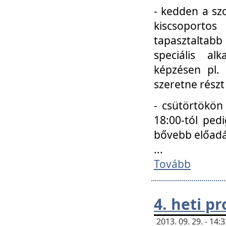
- kedden a szo
kiscsoportos
tapasztaltab
speciális a
képzésen pl.
szeretne részt
- csütörtökön
18:00-tól ped
bővebb előadá
...
Tovább
4. heti p
2013. 09. 29. - 14