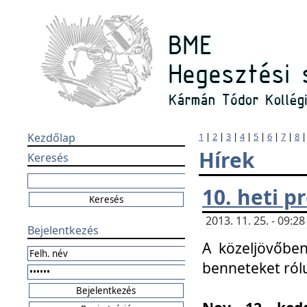
Kezdőlap
1
|
2
|
3
|
4
|
5
|
6
|
7
|
8
Hírek
Keresés
10. heti 
2013. 11. 25. - 09:
Bejelentkezés
A közeljövőben
benneteket ról