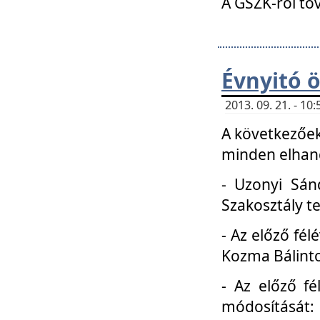
A GSZK-ról to
Évnyitó 
2013. 09. 21. - 1
A következőek
minden elhang
- Uzonyi Sánd
Szakosztály t
- Az előző fél
Kozma Bálinto
- Az előző f
módosítását: