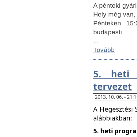
A pénteki gyár
Hely még van, 
Pénteken 15:
budapesti
...
Tovább
5. heti
tervezet
2013. 10. 06. - 21
A Hegesztési 
alábbiakban:
5. heti prog