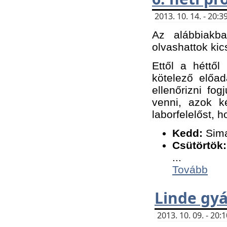
2013. 10. 14. - 20
Az alábbiakb
olvashattok kic
Ettől a héttől
kötelező előa
ellenőrizni fo
venni, azok k
laborfelelőst, h
K
edd:
Sima
Csütörtök:
...
Tovább
Linde gyá
2013. 10. 09. - 20