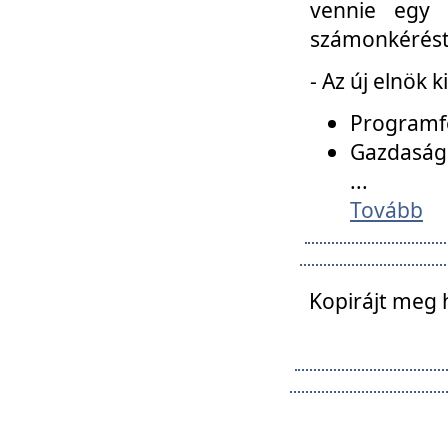
vennie egy 
számonkérést t
- Az új elnök 
Programfe
Gazdasági
...
Tovább
Kopirájt meg 