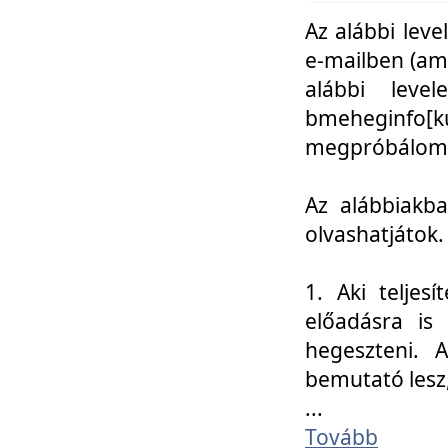
Az alábbi leve
e-mailben (am
alábbi leve
bmeheginfo[k
megpróbálom k
Az alábbiakba
olvashatjátok.
1. Aki teljes
előadásra is
hegeszteni. 
bemutató lesz
...
Tovább