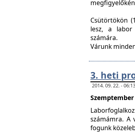
megfigyelőkén
Csütörtökön (1
lesz, a labor
számára.
Várunk mindenk
3. heti p
2014. 09. 22. - 06
Szemptember 2
Laborfoglalk
számámra. A ve
fogunk közele