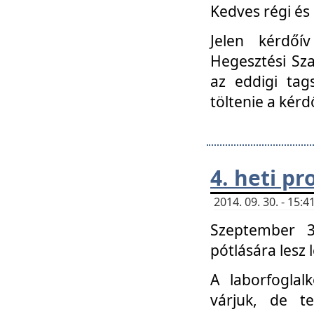
Kedves régi és 
Jelen kérdőí
Hegesztési Sza
az eddigi tag
töltenie a kérd
4. heti p
2014. 09. 30. - 15
Szeptember 3
pótlására lesz
A laborfoglal
várjuk, de t