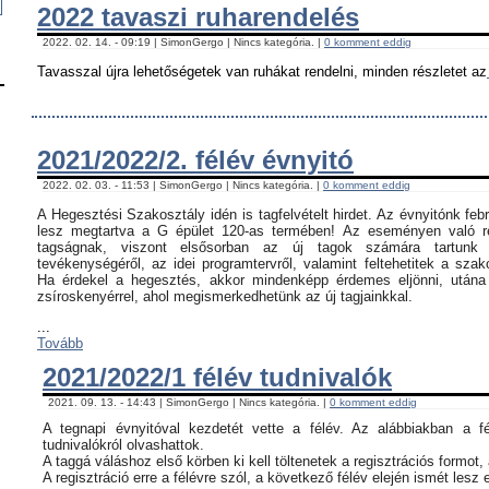
2022 tavaszi ruharendelés
2022. 02. 14. - 09:19 | SimonGergo | Nincs kategória. |
0 komment eddig
Tavasszal újra lehetőségetek van ruhákat rendelni, minden részletet az
2021/2022/2. félév évnyitó
2022. 02. 03. - 11:53 | SimonGergo | Nincs kategória. |
0 komment eddig
A Hegesztési Szakosztály idén is tagfelvételt hirdet. Az évnyitónk feb
lesz megtartva a G épület 120-as termében! Az eseményen való ré
tagságnak, viszont elsősorban az új tagok számára tartunk 
tevékenységéről, az idei programtervről, valamint feltehetitek a szak
Ha érdekel a hegesztés, akkor mindenképp érdemes eljönni, utána c
zsíroskenyérrel, ahol megismerkedhetünk az új tagjainkkal.
...
Tovább
2021/2022/1 félév tudnivalók
2021. 09. 13. - 14:43 | SimonGergo | Nincs kategória. |
0 komment eddig
A tegnapi évnyitóval kezdetét vette a félév. Az alábbiakban a f
tudnivalókról olvashattok.
A taggá váláshoz első körben ki kell töltenetek a regisztrációs formot,
A regisztráció erre a félévre szól, a következő félév elején ismét lesz