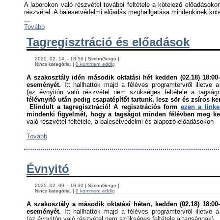
A laborokon való részvétel további feltétele a kötelező előadásokon
részvétel. A balesetvédelmi előadás meghallgatása mindenkinek kötel
...
Tovább
Tagregisztráció és előadások
    2020. 02. 14. - 18:56 | SimonGergo | 

    Nincs kategória. | 
0 komment eddig
A szakosztály idén második oktatási hét kedden (02.18) 18:00-á
eseményét. 
Itt hallhattok majd a féléves programtervről illetve a
(az évnyitón való részvétel nem szükséges feltétele a tagság
félévnyitó után pedig csapatépítőt tartunk, lesz sör és zsíros ke
Elindult a tagregisztráció! A regisztrációs form 
ezen a link
mindenki figyelmét, hogy a tagságot minden félévben meg kell
való részvétel feltétele, a balesetvédelmi és alapozó előadásokon ﻿
...
Tovább
Évnyitó
    2020. 02. 09. - 19:30 | SimonGergo | 

    Nincs kategória. | 
0 komment eddig
A szakosztály a második oktatási héten, kedden (02.18) 18:00-á
eseményét. 
Itt hallhattok majd a féléves programtervről illetve a
(az évnyitón való részvétel nem szükséges feltétele a tagságnak)