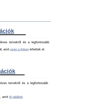
mációk
léves tervekről és a legfontosabb
t
, amit
ezen a linken
érhettek el.
mációk
éves tervekről és a legfontosabb 
, amit 
itt találtok
.