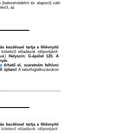
 (balesetvédelmi és alapozó) való 
ező, az ﻿
s kezdéssel tartja a félévnyitó 
 kötelező előadások időpontjáról. 
nak) 
Helyszín: G-épület 120.
A 
nyér.
en
 érhető el, szeretném felhívni 
 újítani!
 A laborfoglalkozásokon 
s kezdéssel tartja a félévnyitó 
 kötelező előadások időpontjáról. 