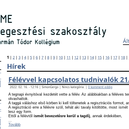
Ál
1
|
2
|
3
|
4
|
5
|
6
|
7
|
8
|
9
|
10
|
11
|
12
|
13
|
14
|
15
|
16
|
17
|
18
|
Hírek
Félévvel kapcsolatos tudnivalók 21
2022. 02. 16. - 12:16 | SimonGergo | Nincs kategória. |
0 komment eddig
A tegnapi évnyitóval kezdetét vette a félév. Az alábbiakban a féléves te
olvashattok.
A taggá váláshoz első körben ki kell töltenetek a regisztrációs formot, 
A regisztráció erre a félévre szól, tehát aki tavaly kitöltötte, most ismét
lesz egy form.
Ettől a félévtől
ismét bevezetésre kerül a tagdíj
, annak érdekében,
...
Tovább