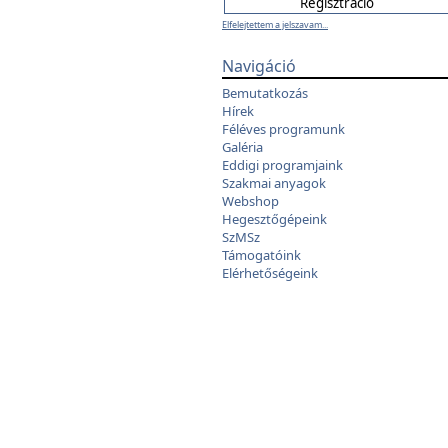
Elfelejtettem a jelszavam...
Navigáció
Bemutatkozás
Hírek
Féléves programunk
Galéria
Eddigi programjaink
Szakmai anyagok
Webshop
Hegesztőgépeink
SzMSz
Támogatóink
Elérhetőségeink