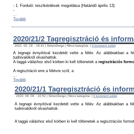
- 1. Forduló: tesztkérdések megoldása (Határidő április 13)
-
...
Tovább
2020/21/2 Tagregisztráció és infor
2021. 02. 19. - 16:41 | SimonGergo | Nincs kategória. |
0 komment eddig
A tegnapi évnyitóval kezdetét vette a félév. Az alábbiakban a fé
tudnivalókról olvashattok.
A taggá váláshoz első körben ki kell töltenetek a
regisztrációs formo
A regisztráció erre a félévre szól, a
...
Tovább
2020/21/1 Tagregisztráció és infor
2020. 09. 09. - 10:52 | SimonGergo | Nincs kategória. |
0 komment eddig
A tegnapi évnyitóval kezdetét vette a félév. Az alábbiakban a fél
tudnivalókról olvashattok.
A taggá váláshoz első körben ki kell töltenetek a regisztrációs formot