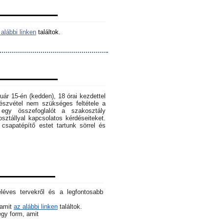
alábbi linken
találtok.
ruár 15-én (kedden), 18 órai kezdettel
szvétel nem szükséges feltétele a
egy összefoglalót a szakosztály
osztállyal kapcsolatos kérdéseiteket.
sapatépítő estet tartunk sörrel és
éléves tervekről és a legfontosabb
 amit
az alábbi linken
találtok.
 egy form, amit