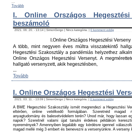
...
Tovább
I. Online Országos Hegesztési
beszámoló
2021. 06. 20. - 13:14 | SimonGergo | Nincs kategória. |
0 komment eddig
I.Online Országos Hegesztési Versen
A több, mint negyven éves múltra visszatekintő hall
Hegesztési Szakosztály a pandémiás helyzethez alkal
Online Országos Hegesztési Versenyt. A megmérettet
hallgató versenyzett, akik hegesztésben,
...
Tovább
I. Online Országos Hegesztési Ver
2021. 03. 11. - 13:09 | SimonGergo | Nincs kategória. |
0 komment eddig
A BME Hegesztési Szakosztály ismét megrendezi a Hegesztési Ver
eltérően, online vetélkedő formájában. Szeretnéd magad me
anyagtudomány és balesetvédelem terén? Unod már, hogy lassan egy
napok? Szeretnél valami újat tanulni érdekes példákon keresz
nyeremények? Amennyiben legalább egy kérdésre igennel válaszoltá
magad mellé még 3 embert és benevezni a versenyünkre. A verseny ké