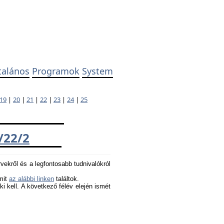
talános
Programok
System
19
|
20
|
21
|
22
|
23
|
24
|
25
/22/2
rvekről és a legfontosabb tudnivalókról
amit
az alábbi linken
találtok.
 ki kell. A következő félév elején ismét