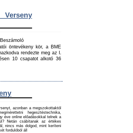
 Verseny
y Beszámoló
gatói öntevékeny kör, a BME
mazkodva rendezte meg az I.
ésen 10 csapatot alkotó 36
seny
senyt, azonban a megszokottaktól
gmérettetni hegesztéstechnika,
 éve online előadásokkal telnek a
tül? Netán csábítanak az értékes
l, nincs más dolgod, mint keríteni
t fordulóból áll