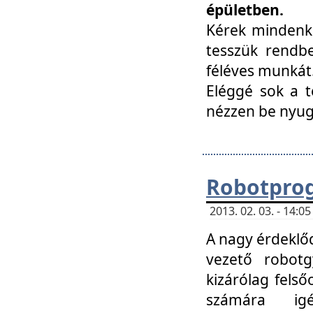
épületben.
Kérek mindenki
tesszük rendbe
féléves munkát
Eléggé sok a te
nézzen be nyu
Robotprog
2013. 02. 03. - 14:
A nagy érdeklőd
vezető robotg
kizárólag felső
számára ig