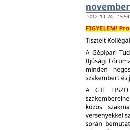
november 
2012. 10. 24. - 15:
FIGYELEM! Pro
Tisztelt Kollégá
A Gépipari Tu
Ifjúsági Fóru
minden heges
szakembert és 
A GTE HSZO I
szakembereinek
közös szakmai
versenyekkel sz
során bemutatk