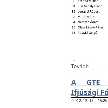
30
Katona Miklós
31
Kiss Mihály Dávid
32
Lengyel Róbert
33
Mucsi Márk
34
Németh Ádám
35
Olasz László Péter
36
Rostási Gergő
...
Tovább
A GTE H
Ifjúsági 
2012. 12. 13. - 15: