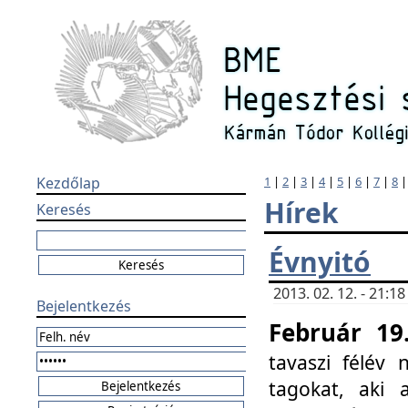
Kezdőlap
1
|
2
|
3
|
4
|
5
|
6
|
7
|
8
Hírek
Keresés
Évnyitó
2013. 02. 12. - 21:
Bejelentkezés
Február 19
tavaszi félév
tagokat, aki 