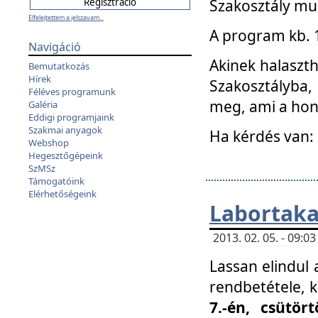
Szakosztály mu
Elfelejtettem a jelszavam...
A program kb. 1 
Navigáció
Akinek halaszth
Bemutatkozás
Hírek
Szakosztályba,
Féléves programunk
meg, ami a hon
Galéria
Eddigi programjaink
Szakmai anyagok
Ha kérdés van:
Webshop
Hegesztőgépeink
SzMSz
Támogatóink
Elérhetőségeink
Labortaka
2013. 02. 05. - 09:
Lassan elindul a
rendbetétele, k
7.-én, csütör