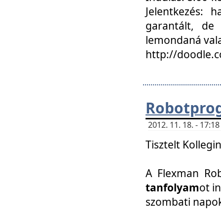
Jelentkezés: h
garantált, de
lemondaná vala
http://doodle.
Robotpro
2012. 11. 18. - 17:
Tisztelt Kollegi
A Flexman Robo
tanfolyam
ot i
szombati napo