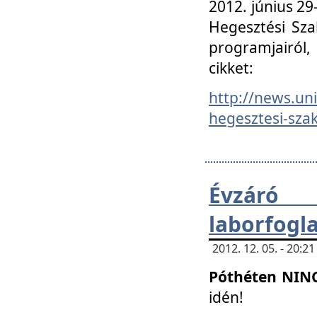
2012. június 2
Hegesztési Sza
programjairól,
cikket:
http://news.un
hegesztesi-szak
Évzáró 
laborfogl
2012. 12. 05. - 20:
Póthéten NIN
idén!