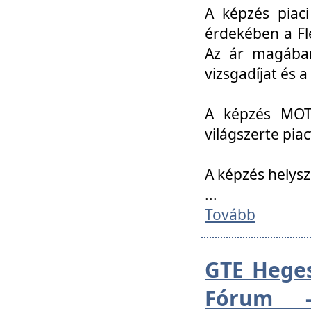
A képzés piac
érdekében a Fl
Az ár magában 
vizsgadíjat és a
A képzés MOT
világszerte pia
A képzés helys
...
Tovább
GTE Heges
Fórum -