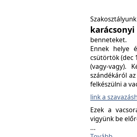
Szakosztály
karácsonyi
benneteket.
Ennek helye é
csütörtök (dec 1
(vagy-vagy). K
szándékáról az 
felkészülni a va
link a szavazás
Ezek a vacsor
vigyünk be előr
...
Tovább