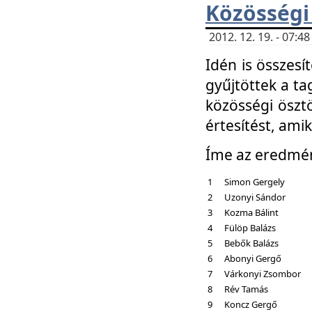
Közösségi
2012. 12. 19. - 07:
Idén is összesí
gyűjtöttek a ta
közösségi ösztö
értesítést, amik
Íme az eredmé
1
Simon Gergely
2
Uzonyi Sándor
3
Kozma Bálint
4
Fülöp Balázs
5
Bebők Balázs
6
Abonyi Gergő
7
Várkonyi Zsombor
8
Rév Tamás
9
Koncz Gergő