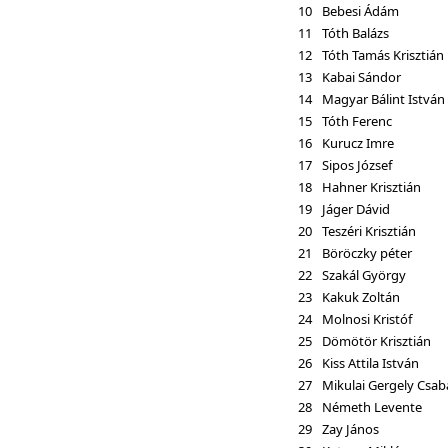
10
Bebesi Ádám
11
Tóth Balázs
12
Tóth Tamás Krisztián
13
Kabai Sándor
14
Magyar Bálint István
15
Tóth Ferenc
16
Kurucz Imre
17
Sipos József
18
Hahner Krisztián
19
Jáger Dávid
20
Teszéri Krisztián
21
Böröczky péter
22
Szakál György
23
Kakuk Zoltán
24
Molnosi Kristóf
25
Dömötör Krisztián
26
Kiss Attila István
27
Mikulai Gergely Csab
28
Németh Levente
29
Zay János