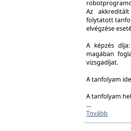
robotprogramoz
Az akkreditál
folytatott tan
elvégzése eset
A képzés díja
magában foglal
vizsgadíjat.
A tanfolyam ide
A tanfolyam he
...
Tovább