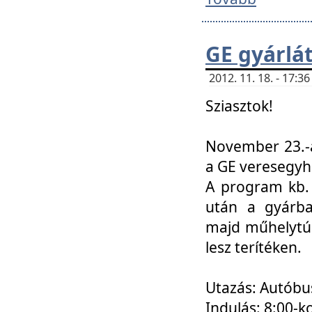
GE gyárlá
2012. 11. 18. - 17:
Sziasztok!
November 23.-á
a GE veresegyh
A program kb. 
után a gyárba
majd műhelytúr
lesz terítéken.
Utazás: Autóbu
Indulás: 8:00-k