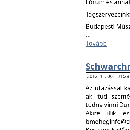
Fórum és annak
Tagszervezeink
Budapesti Műs
...
Tovább
Schwarchm
2012. 11. 06. - 21:
Az utazással k
aki tud szemé
tudna vinni Du
Akire illik 
bmeheginfo@gma
Köszönjük előre