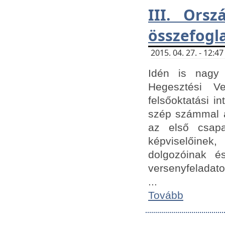
III. Orsz
összefogl
2015. 04. 27. - 12:
Idén is nagy 
Hegesztési Ve
felsőoktatási 
szép számmal a
az első csap
képviselőine
dolgozóinak é
versenyfeladato
...
Tovább