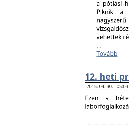
a pótlási h
Piknik a 
nagyszerű 
vizsgaidő
vehettek ré
...
Tovább
12. heti 
2015. 04. 30. - 05:
Ezen a héte
laborfoglalkozá