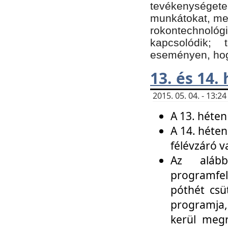
tevékenységet
munkátokat, me
rokontechnoló
kapcsolódik;
eseményen, hogy
13. és 14.
2015. 05. 04. - 13:
A 13. héten
A 14. héten
félévzáró v
Az alább
programfel
póthét csü
programja,
kerül meg