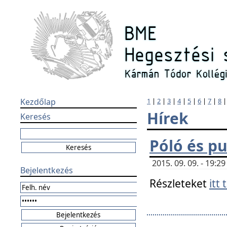
Kezdőlap
1
|
2
|
3
|
4
|
5
|
6
|
7
|
8
Hírek
Keresés
Póló és pu
2015. 09. 09. - 19:
Bejelentkezés
Részleteket
itt 