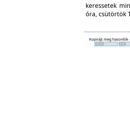
keressetek min
óra, csütörtök 
Kopirájt meg hasonlók -