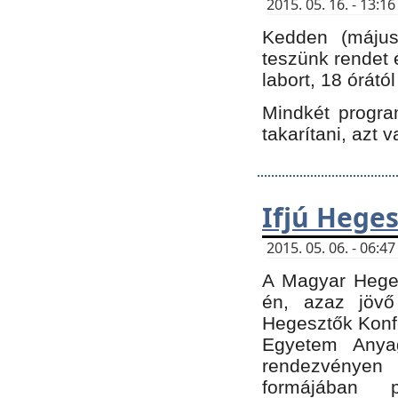
2015. 05. 16. - 13:
Kedden (május 
teszünk rendet 
labort, 18 órátó
Mindkét program
takarítani, azt 
Ifjú Hege
2015. 05. 06. - 06:
A Magyar Heges
én, azaz jövő
Hegesztők Konfe
Egyetem Anyag
rendezvén
formájában 