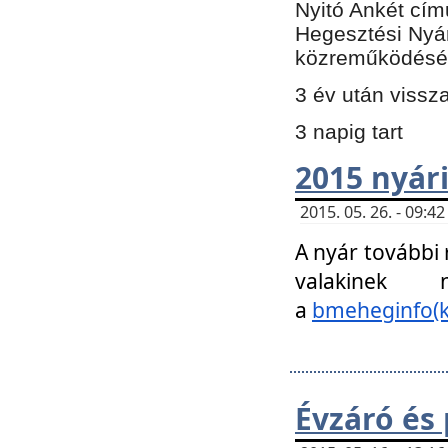
Nyitó Ankét cím
Hegesztési Nyá
közreműködésé
3 év után vissz
3 napig tart
2015 nyári
2015. 05. 26. - 09:
A nyár további
valakinek
a
bmeheginfo(k
Évzáró és