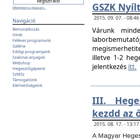
GSZK Nyíl
Elfelejtettem a jelszavam...
2015. 09. 07. - 08:
Navigáció
Várunk minde
Bemutatkozás
Hírek
laborbemutató
Féléves programunk
Galéria
megismerhetite
Eddigi programjaink
illetve 1-2 heg
Szakmai anyagok
Webshop
jelentkezés
itt.
Hegesztőgépeink
SzMSz
Támogatóink
Elérhetőségeink
III. Heg
kezdd az ő
2015. 08. 17. - 13:
A Magyar Hegesz