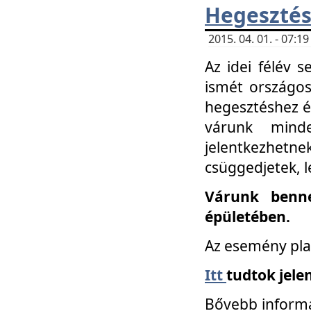
Hegesztés
2015. 04. 01. - 07:
Az idei félév 
ismét országos
hegesztéshez é
várunk mind
jelentkezhe
csüggedjetek, l
Várunk benne
épületében.
Az esemény pla
Itt
tudtok jele
Bővebb informá