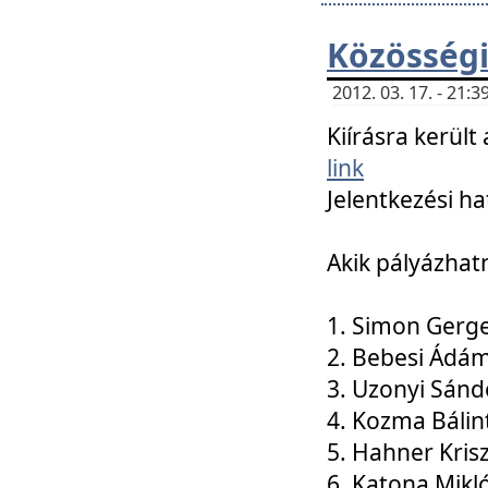
Közösségi
2012. 03. 17. - 21
Kiírásra kerül
link
Jelentkezési ha
Akik pályázhat
1. Simon Gerge
2. Bebesi Ádá
3. Uzonyi Sánd
4. Kozma Bálin
5. Hahner Kris
6. Katona Mikl