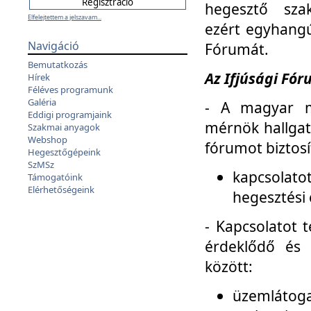
hegesztő sza
Elfelejtettem a jelszavam...
ezért egyhangú
Navigáció
Fórumát.
Bemutatkozás
Az Ifjúsági Fóru
Hírek
Féléves programunk
Galéria
- A magyar m
Eddigi programjaink
mérnök hallgat
Szakmai anyagok
Webshop
fórumot biztosí
Hegesztőgépeink
SzMSz
kapcsolat
Támogatóink
Elérhetőségeink
hegesztési 
- Kapcsolatot t
érdeklődő és 
között:
üzemlátoga