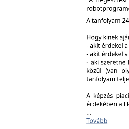
robotprogramo
A tanfolyam 24
Hogy kinek ajá
- akit érdekel 
- akit érdekel
- aki szeretne 
közül (van ol
tanfolyam telje
A képzés piac
érdekében a F
...
Tovább