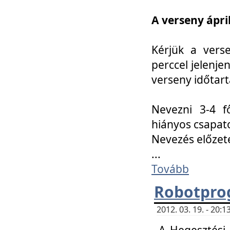
A verseny ápril
Kérjük a vers
perccel jelenje
verseny időtar
Nevezni 3-4 f
hiányos csapat
Nevezés előze
...
Tovább
Robotpro
2012. 03. 19. - 20:
A Hegesztési S