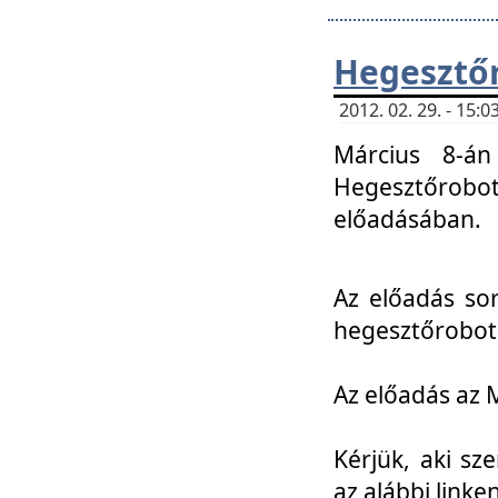
Hegesztőr
2012. 02. 29. - 15:
Március 8-án
Hegesztőrobo
előadásában.
Az előadás so
hegesztőroboto
Az előadás az 
Kérjük, aki sz
az alábbi linken