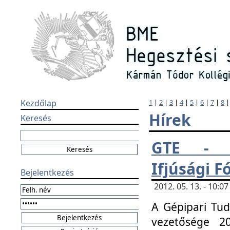
Kezdőlap
1
|
2
|
3
|
4
|
5
|
6
|
7
|
8
Hírek
Keresés
GTE - H
Ifjúsági 
Bejelentkezés
2012. 05. 13. - 10:
A Gépipari Tu
vezetősége 20