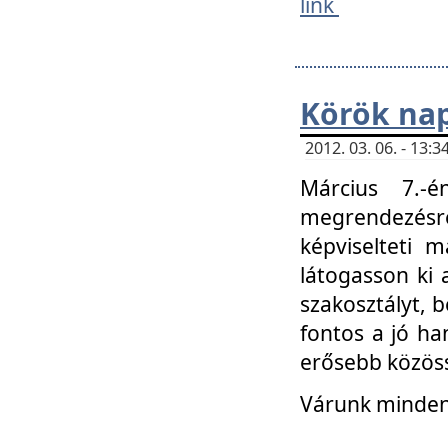
link
Körök na
2012. 03. 06. - 13
Március 7.-
megrendezésre
képviselteti 
látogasson ki 
szakosztályt, b
fontos a jó ha
erősebb közöss
Várunk mindenk