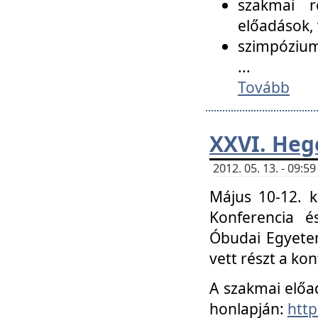
szakmai r
előadások, 
szimpózium
...
Tovább
XXVI. Heg
2012. 05. 13. - 09:
Május 10-12. k
Konferencia é
Óbudai Egyetem
vett részt a ko
A szakmai előa
honlapján:
http