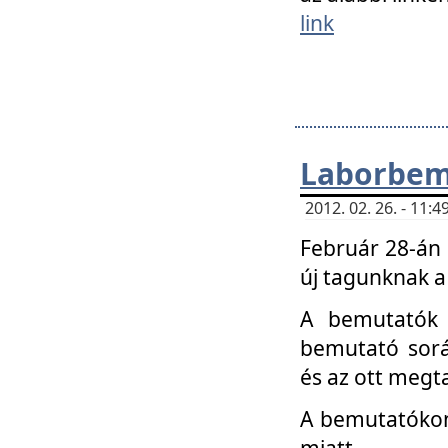
link
Laborbem
2012. 02. 26. - 11:
Február 28-án
új tagunknak a
A bemutatók 
bemutató sorá
és az ott megta
A bemutatókon 
miatt.