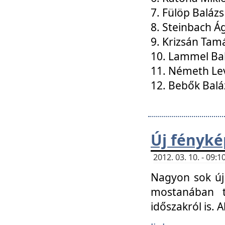
7. Fülöp Balázs
8. Steinbach Á
9. Krizsán Tam
10. Lammel Ba
11. Németh Le
12. Bebők Balá
Új fényké
2012. 03. 10. - 09
Nagyon sok új 
mostanában t
időszakról is. A