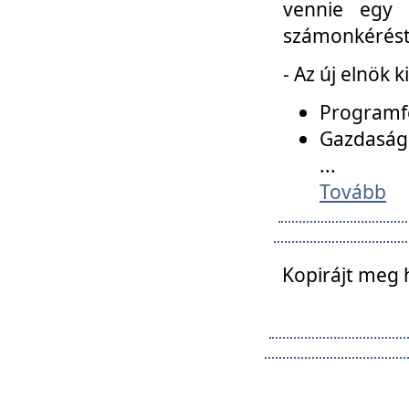
vennie egy 
számonkérést t
- Az új elnök 
Programfe
Gazdasági
...
Tovább
Kopirájt meg 