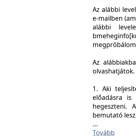
Az alábbi leve
e-mailben (am
alábbi leve
bmeheginfo[k
megpróbálom k
Az alábbiakba
olvashatjátok.
1. Aki teljes
előadásra is
hegeszteni. 
bemutató lesz
...
Tovább