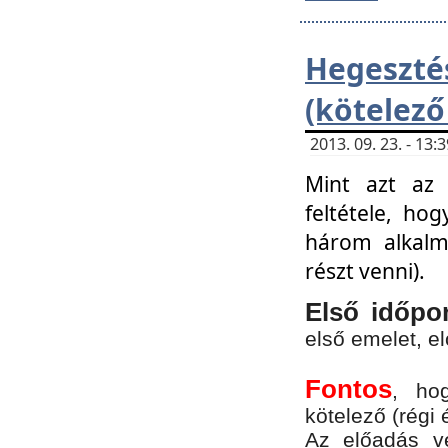
Hegesz
(kötelező
2013. 09. 23. - 13
Mint azt az 
feltétele, ho
három alkalm
részt venni).
Első időpo
első emelet, e
Fontos
, ho
kötelező (régi 
Az előadás vé