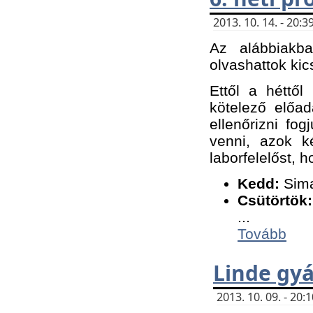
2013. 10. 14. - 20
Az alábbiakb
olvashattok kic
Ettől a héttől
kötelező előa
ellenőrizni fo
venni, azok k
laborfelelőst, h
K
edd:
Sima
Csütörtök:
...
Tovább
Linde gyá
2013. 10. 09. - 20