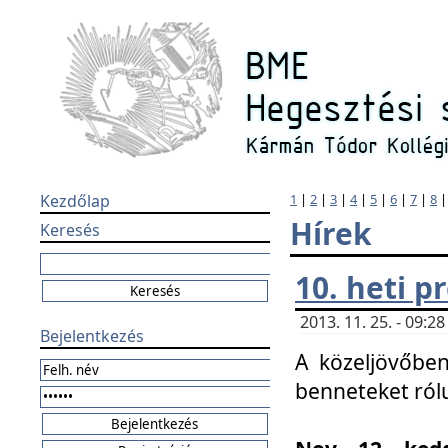
Kezdőlap
1
|
2
|
3
|
4
|
5
|
6
|
7
|
8
Hírek
Keresés
10. heti 
2013. 11. 25. - 09:
Bejelentkezés
A közeljövőben
benneteket ról