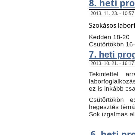
8. heti p
2013. 11. 23. - 10:
Szokásos labor
Kedden 18-20
Csütörtökön 16
7. heti pr
2013. 10. 21. - 16:17
Tekintettel 
laborfoglalkozá
ez is inkább csa
Csütörtökön e
hegesztés témáb
Sok izgalmas el
6. heti p