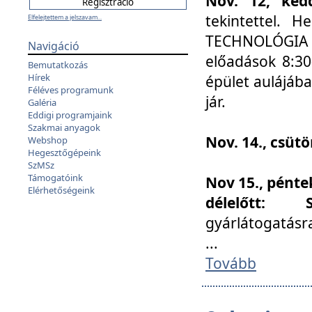
Nov. 12, kedd
tekintettel. 
Elfelejtettem a jelszavam...
TECHNOLÓGIA s
Navigáció
előadások 8:30
Bemutatkozás
Hírek
épület aulájába
Féléves programunk
jár.
Galéria
Eddigi programjaink
Szakmai anyagok
Nov. 14., csüt
Webshop
Hegesztőgépeink
SzMSz
Támogatóink
Nov 15., pénte
Elérhetőségeink
délelőtt:
gyárlátogatásr
...
Tovább