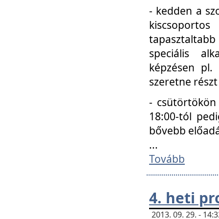
- kedden a szo
kiscsoportos
tapasztaltab
speciális a
képzésen pl.
szeretne részt
- csütörtökön
18:00-tól ped
bővebb előadá
...
Tovább
4. heti p
2013. 09. 29. - 14