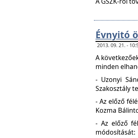
A GSZK-ról to
Évnyitó 
2013. 09. 21. - 1
A következőek
minden elhang
- Uzonyi Sánd
Szakosztály t
- Az előző fél
Kozma Bálinto
- Az előző f
módosítását: