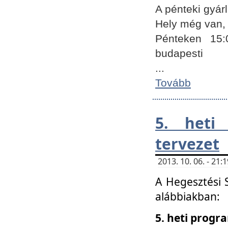
A pénteki gyár
Hely még van, 
Pénteken 15:
budapesti
...
Tovább
5. heti
tervezet
2013. 10. 06. - 21
A Hegesztési 
alábbiakban:
5. heti prog