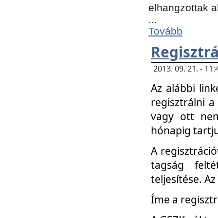
elhangzottak a
...
Tovább
Regisztrá
2013. 09. 21. - 1
Az alábbi lin
regisztrálni a
vagy ott nem
hónapig tartju
A regisztráció
tagság felt
teljesítése. A
Íme a regisztr