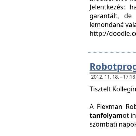
Jelentkezés: h
garantált, de
lemondaná vala
http://doodle.
Robotpro
2012. 11. 18. - 17:
Tisztelt Kollegi
A Flexman Robo
tanfolyam
ot i
szombati napo