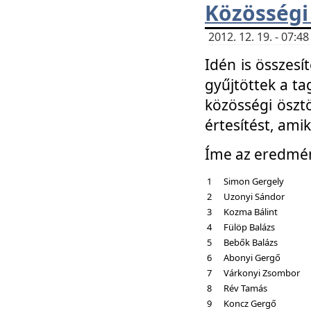
Közösségi
2012. 12. 19. - 07:
Idén is összesí
gyűjtöttek a ta
közösségi ösztö
értesítést, amik
Íme az eredmé
1
Simon Gergely
2
Uzonyi Sándor
3
Kozma Bálint
4
Fülöp Balázs
5
Bebők Balázs
6
Abonyi Gergő
7
Várkonyi Zsombor
8
Rév Tamás
9
Koncz Gergő