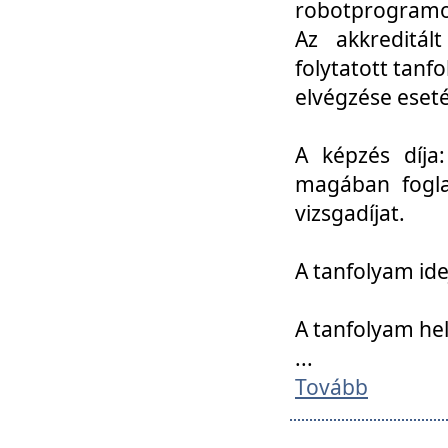
robotprogramoz
Az akkreditál
folytatott tan
elvégzése eset
A képzés díja
magában foglal
vizsgadíjat.
A tanfolyam ide
A tanfolyam he
...
Tovább