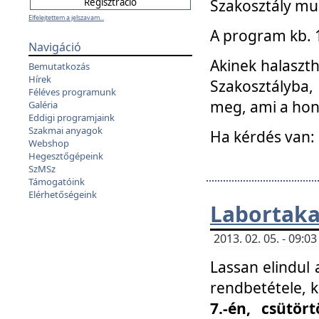
Szakosztály mu
Elfelejtettem a jelszavam...
A program kb. 1 
Navigáció
Akinek halaszth
Bemutatkozás
Hírek
Szakosztályba,
Féléves programunk
meg, ami a hon
Galéria
Eddigi programjaink
Szakmai anyagok
Ha kérdés van:
Webshop
Hegesztőgépeink
SzMSz
Támogatóink
Elérhetőségeink
Labortaka
2013. 02. 05. - 09:
Lassan elindul a
rendbetétele, k
7.-én, csütör