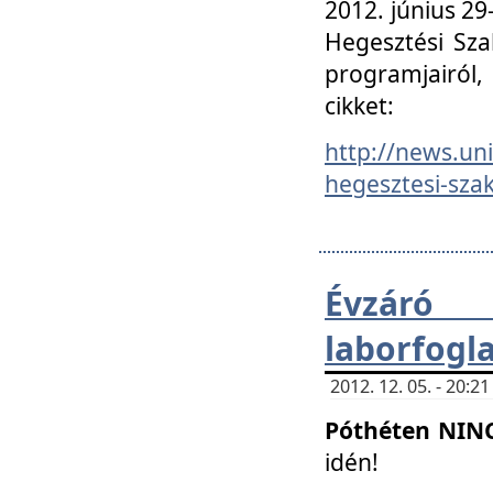
2012. június 2
Hegesztési Sza
programjairól,
cikket:
http://news.un
hegesztesi-szak
Évzáró 
laborfogl
2012. 12. 05. - 20:
Póthéten NIN
idén!