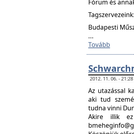
Fórum és annak
Tagszervezeink
Budapesti Műs
...
Tovább
Schwarchm
2012. 11. 06. - 21:
Az utazással k
aki tud szemé
tudna vinni Du
Akire illik 
bmeheginfo@gma
Köszönjük előre