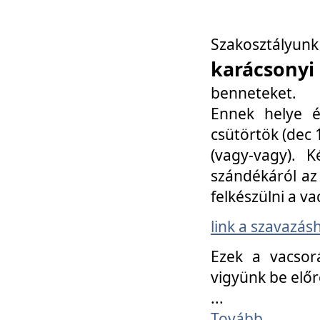
Szakosztály
karácsonyi
benneteket.
Ennek helye é
csütörtök (dec 1
(vagy-vagy). K
szándékáról az 
felkészülni a va
link a szavazás
Ezek a vacsor
vigyünk be előr
...
Tovább