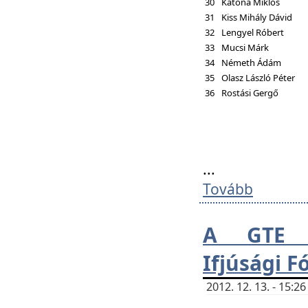
30
Katona Miklós
31
Kiss Mihály Dávid
32
Lengyel Róbert
33
Mucsi Márk
34
Németh Ádám
35
Olasz László Péter
36
Rostási Gergő
...
Tovább
A GTE H
Ifjúsági 
2012. 12. 13. - 15: