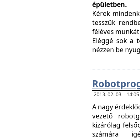
épületben.
Kérek mindenki
tesszük rendbe
féléves munkát
Eléggé sok a te
nézzen be nyu
Robotprog
2013. 02. 03. - 14:
A nagy érdeklőd
vezető robotg
kizárólag felső
számára ig