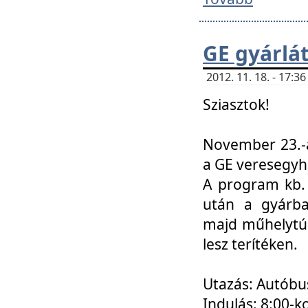
GE gyárlá
2012. 11. 18. - 17:
Sziasztok!
November 23.-á
a GE veresegyh
A program kb. 
után a gyárba
majd műhelytúr
lesz terítéken.
Utazás: Autóbu
Indulás: 8:00-k