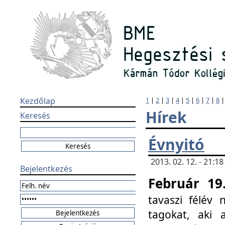
Kezdőlap
1
|
2
|
3
|
4
|
5
|
6
|
7
|
8
Hírek
Keresés
Évnyitó
2013. 02. 12. - 21:
Bejelentkezés
Február 19
tavaszi félév
tagokat, aki 