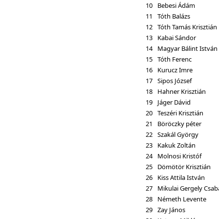
10
Bebesi Ádám
11
Tóth Balázs
12
Tóth Tamás Krisztián
13
Kabai Sándor
14
Magyar Bálint István
15
Tóth Ferenc
16
Kurucz Imre
17
Sipos József
18
Hahner Krisztián
19
Jáger Dávid
20
Teszéri Krisztián
21
Böröczky péter
22
Szakál György
23
Kakuk Zoltán
24
Molnosi Kristóf
25
Dömötör Krisztián
26
Kiss Attila István
27
Mikulai Gergely Csab
28
Németh Levente
29
Zay János