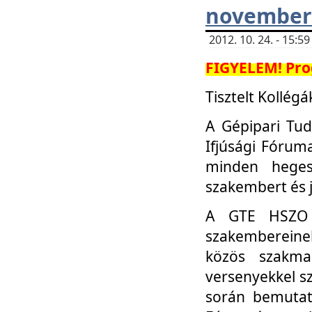
november 
2012. 10. 24. - 15:
FIGYELEM! Pro
Tisztelt Kollégá
A Gépipari Tu
Ifjúsági Fóru
minden heges
szakembert és 
A GTE HSZO I
szakembereinek
közös szakmai
versenyekkel sz
során bemutatk