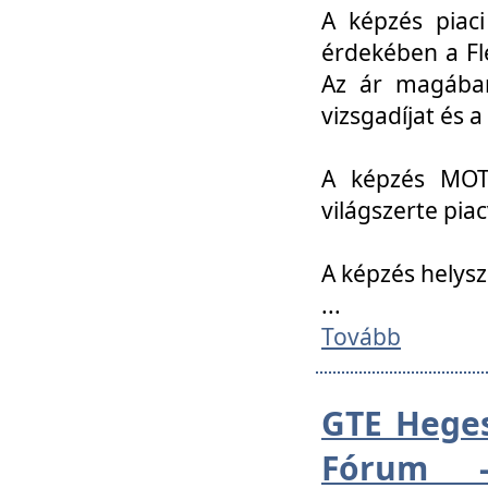
A képzés piac
érdekében a Fl
Az ár magában 
vizsgadíjat és a
A képzés MOT
világszerte pia
A képzés helys
...
Tovább
GTE Heges
Fórum -