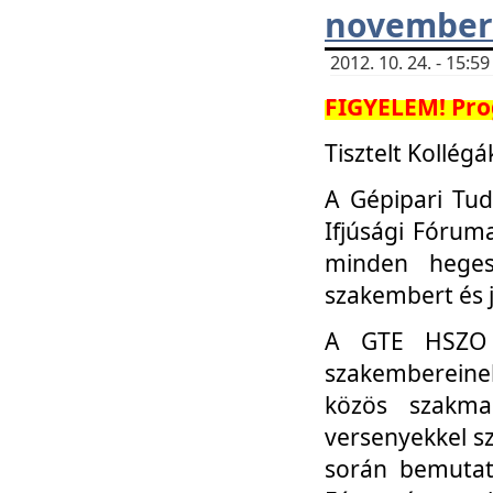
november 
2012. 10. 24. - 15:
FIGYELEM! Pro
Tisztelt Kollégá
A Gépipari Tu
Ifjúsági Fóru
minden heges
szakembert és 
A GTE HSZO I
szakembereinek
közös szakmai
versenyekkel sz
során bemutatk