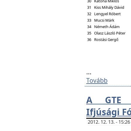
30
Katona Miklós
31
Kiss Mihály Dávid
32
Lengyel Róbert
33
Mucsi Márk
34
Németh Ádám
35
Olasz László Péter
36
Rostási Gergő
...
Tovább
A GTE H
Ifjúsági 
2012. 12. 13. - 15: