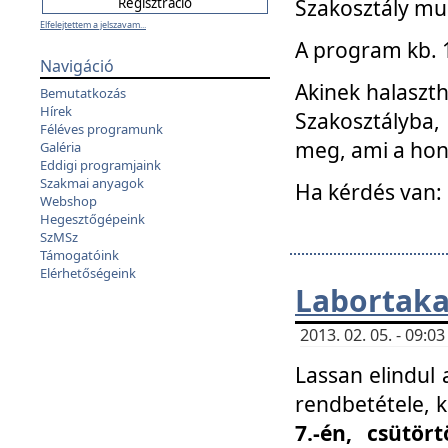
Szakosztály mu
Elfelejtettem a jelszavam...
A program kb. 1 
Navigáció
Akinek halaszth
Bemutatkozás
Hírek
Szakosztályba,
Féléves programunk
meg, ami a hon
Galéria
Eddigi programjaink
Szakmai anyagok
Ha kérdés van:
Webshop
Hegesztőgépeink
SzMSz
Támogatóink
Elérhetőségeink
Labortaka
2013. 02. 05. - 09:
Lassan elindul a
rendbetétele, k
7.-én, csütör