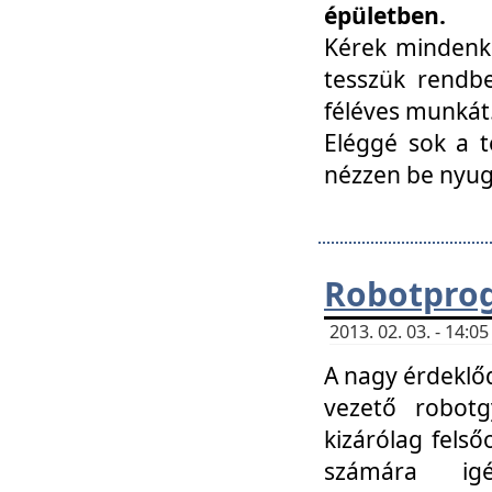
épületben.
Kérek mindenki
tesszük rendbe
féléves munkát
Eléggé sok a te
nézzen be nyu
Robotprog
2013. 02. 03. - 14:
A nagy érdeklőd
vezető robotg
kizárólag felső
számára ig