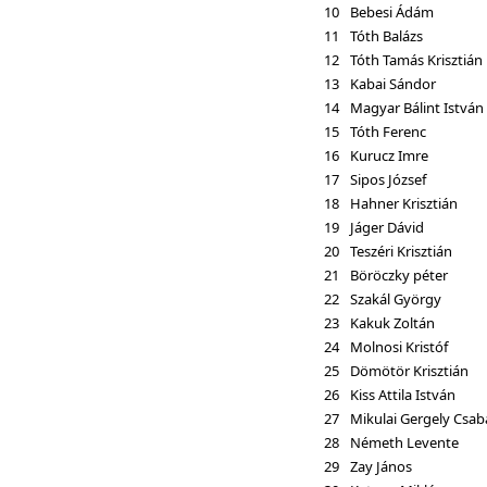
10
Bebesi Ádám
11
Tóth Balázs
12
Tóth Tamás Krisztián
13
Kabai Sándor
14
Magyar Bálint István
15
Tóth Ferenc
16
Kurucz Imre
17
Sipos József
18
Hahner Krisztián
19
Jáger Dávid
20
Teszéri Krisztián
21
Böröczky péter
22
Szakál György
23
Kakuk Zoltán
24
Molnosi Kristóf
25
Dömötör Krisztián
26
Kiss Attila István
27
Mikulai Gergely Csab
28
Németh Levente
29
Zay János