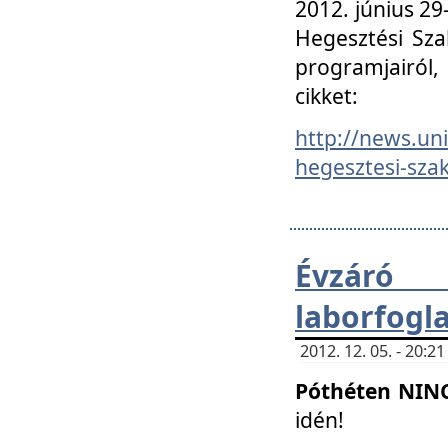
2012. június 2
Hegesztési Sza
programjairól,
cikket:
http://news.un
hegesztesi-szak
Évzáró 
laborfogl
2012. 12. 05. - 20:
Póthéten NIN
idén!