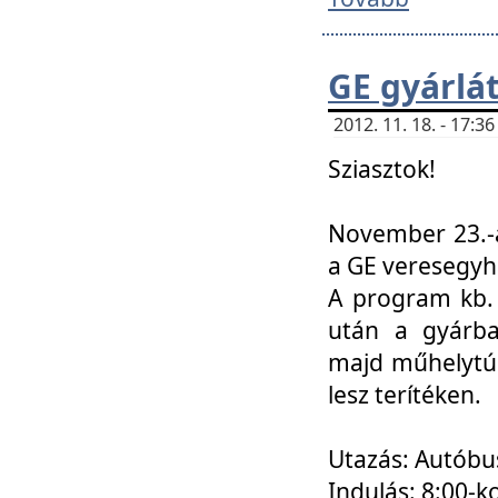
GE gyárlá
2012. 11. 18. - 17:
Sziasztok!
November 23.-á
a GE veresegyh
A program kb. 
után a gyárba
majd műhelytúr
lesz terítéken.
Utazás: Autóbu
Indulás: 8:00-k