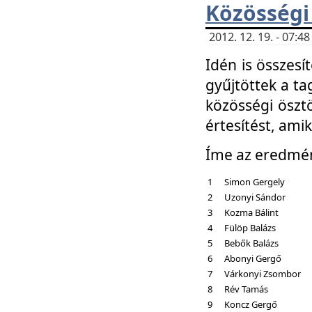
Közösségi
2012. 12. 19. - 07:
Idén is összesí
gyűjtöttek a ta
közösségi ösztö
értesítést, amik
Íme az eredmé
1
Simon Gergely
2
Uzonyi Sándor
3
Kozma Bálint
4
Fülöp Balázs
5
Bebők Balázs
6
Abonyi Gergő
7
Várkonyi Zsombor
8
Rév Tamás
9
Koncz Gergő