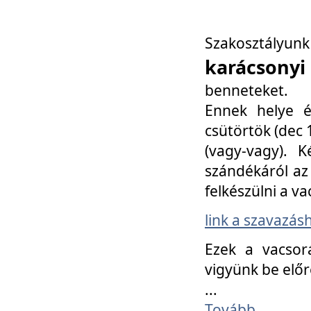
Szakosztály
karácsonyi
benneteket.
Ennek helye é
csütörtök (dec 1
(vagy-vagy). K
szándékáról az 
felkészülni a va
link a szavazás
Ezek a vacsor
vigyünk be előr
...
Tovább