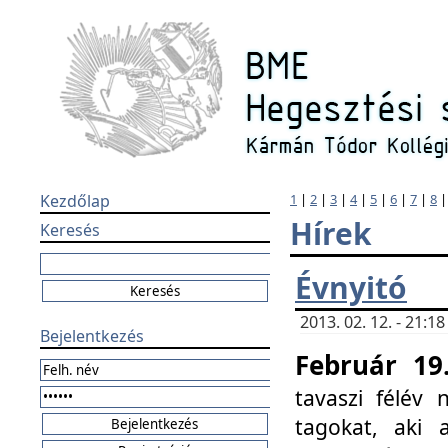
Kezdőlap
1
|
2
|
3
|
4
|
5
|
6
|
7
|
8
Hírek
Keresés
Évnyitó
2013. 02. 12. - 21:
Bejelentkezés
Február 19
tavaszi félév
tagokat, aki 