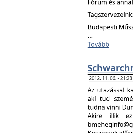
Fórum és annak
Tagszervezeink
Budapesti Műs
...
Tovább
Schwarchm
2012. 11. 06. - 21:
Az utazással k
aki tud szemé
tudna vinni Du
Akire illik 
bmeheginfo@gma
Köszönjük előre