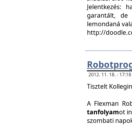
Jelentkezés: h
garantált, de
lemondaná vala
http://doodle.
Robotpro
2012. 11. 18. - 17:
Tisztelt Kollegi
A Flexman Robo
tanfolyam
ot i
szombati napo