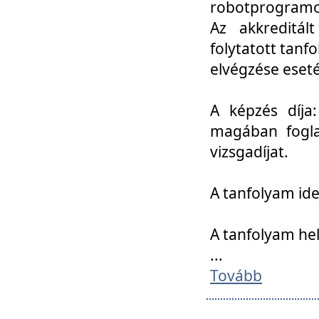
robotprogramoz
Az akkreditál
folytatott tan
elvégzése eset
A képzés díja
magában foglal
vizsgadíjat.
A tanfolyam ide
A tanfolyam he
...
Tovább