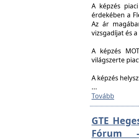
A képzés piac
érdekében a Fl
Az ár magában 
vizsgadíjat és a
A képzés MOT
világszerte pia
A képzés helys
...
Tovább
GTE Heges
Fórum -