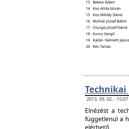
13
Bebesi Ádám
14
Kiss Attila István
15
Kiss Mihály Dávid
16
Molnár József Bálint
17
Csurgai József Dávid
18
Koncz Gergő
19
Kádár- Németh Jáno
20
Rév Tamás
Technikai
2013. 09. 02. - 15:
Elnézést a tec
függetlenül a 
elérhető.