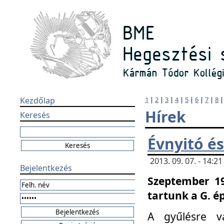
Kezdőlap
1
|
2
|
3
|
4
|
5
|
6
|
7
|
8
Hírek
Keresés
Évnyitó és
2013. 09. 07. - 14:
Bejelentkezés
Szeptember 19
tartunk a G. é
A gyűlésre v