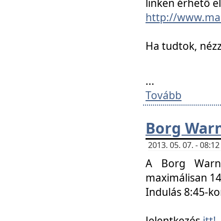
linken érhető el
http://www.mac
Ha tudtok, nézz
...
Tovább
Borg Warn
2013. 05. 07. - 08:
A Borg Warne
maximálisan 14 
Indulás 8:45-ko
Jelentkezés
itt!