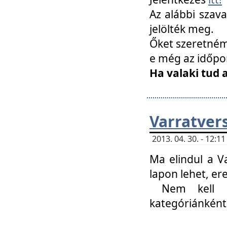
Az alábbi szav
jelölték meg.
Őket szeretném 
e még az időpo
Ha valaki tud 
Varratver
2013. 04. 30. - 12:
Ma elindul a V
lapon lehet, er
Nem kell mi
kategóriánként 