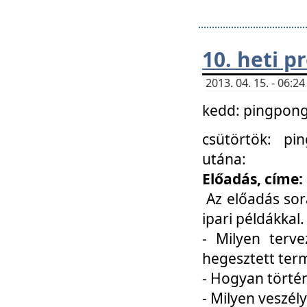
10. heti 
2013. 04. 15. - 06:
kedd: pingpong 
csütörtök: pi
utána:
Előadás, címe:
Az előadás sor
ipari példákkal
- Milyen terve
hegesztett ter
- Hogyan törté
- Milyen veszély