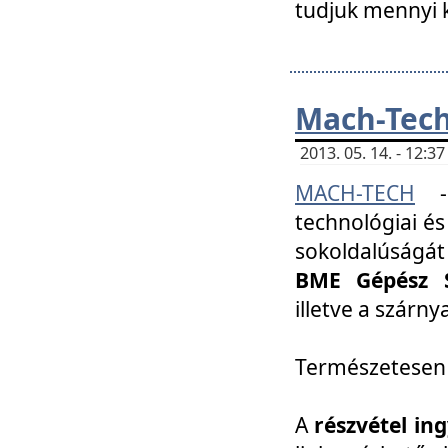
tudjuk mennyi k
Mach-Tech 
2013. 05. 14. - 12:
MACH-TECH
technológiai és
sokoldalúságát
BME Gépész S
illetve a szárn
Természetesen
A
részvétel in