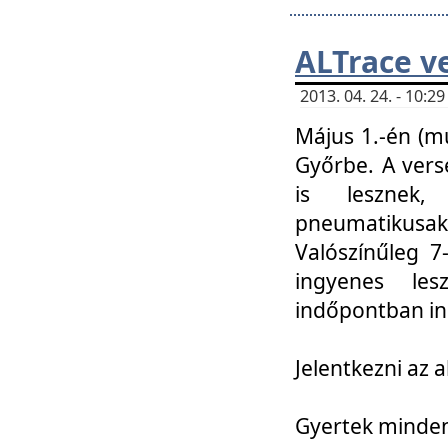
ALTrace v
2013. 04. 24. - 10:
Május 1.-én (m
Győrbe. A vers
is lesznek
pneumatikusak
Valószínűleg 7
ingyenes lesz
indőpontban in
Jelentkezni az a
Gyertek mindenk