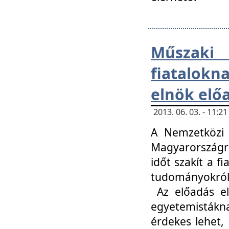
Műsza
fiatalokn
elnök elő
2013. 06. 03. - 11:
A Nemzetközi 
Magyarországr
időt szakít a f
tudományokról 
Az előadás el
egyetemisták
érdekes lehet,