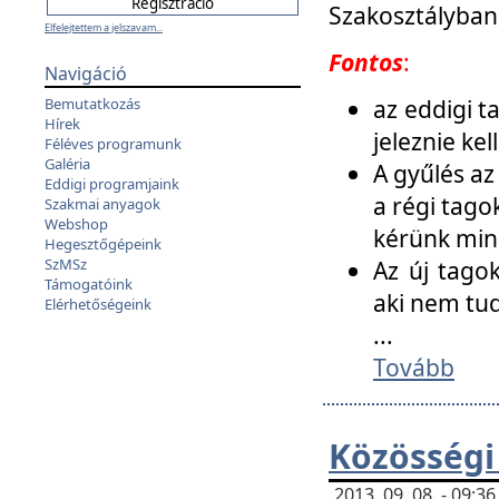
Szakosztályban
Elfelejtettem a jelszavam...
Fontos
:
Navigáció
az eddigi 
Bemutatkozás
Hírek
jeleznie ke
Féléves programunk
Galéria
A gyűlés az
Eddigi programjaink
a régi tago
Szakmai anyagok
Webshop
kérünk min
Hegesztőgépeink
SzMSz
Az új tago
Támogatóink
aki nem tud
Elérhetőségeink
...
Tovább
Közösségi
2013. 09. 08. - 09: