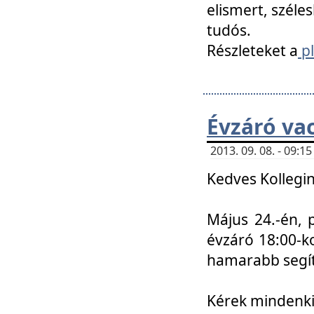
elismert, széle
tudós.
Részleteket a
pl
Évzáró va
2013. 09. 08. - 09:
Kedves Kollegin
Május 24.-én, 
évzáró 18:00-ko
hamarabb segít
Kérek mindenkit