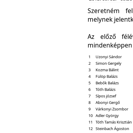
Szeretném fel
melynek jelent
Az előző fél
mindenképpen a
1
Uzonyi Sándor
2
Simon Gergely
3
Kozma Bálint
4
Fülöp Balázs
5
Bebők Balázs
6
Tóth Balázs
7
Sípos józsef
8
Abonyi Gergő
9
Várkonyi Zsombor
10
Adler György
11
Tóth Tamás Krisztián
12
Steinbach Ágoston