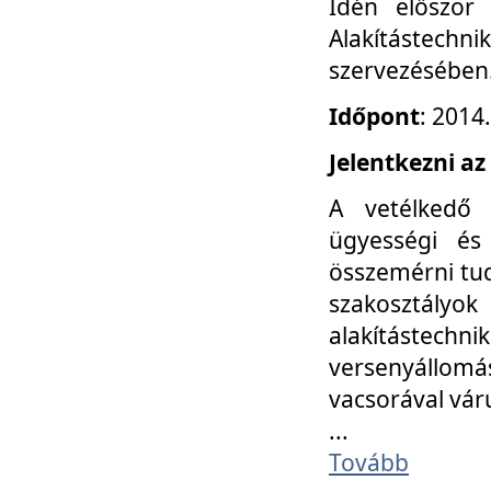
Idén először
Alakítástechni
szervezésében
Időpont
: 2014
Jelentkezni az
A vetélkedő 
ügyességi és
összemérni tud
szakosztályok 
alakítástec
versenyállom
vacsorával vár
...
Tovább