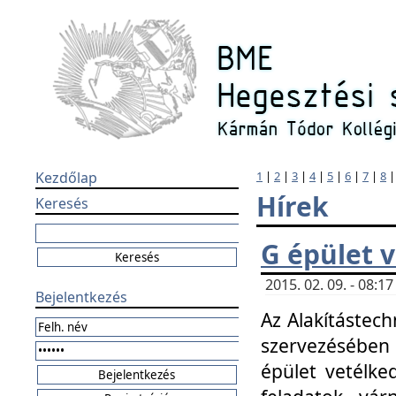
Kezdőlap
1
|
2
|
3
|
4
|
5
|
6
|
7
|
8
Hírek
Keresés
G épület 
2015. 02. 09. - 08:
Bejelentkezés
Az Alakítástech
szervezésében
épület vetélke