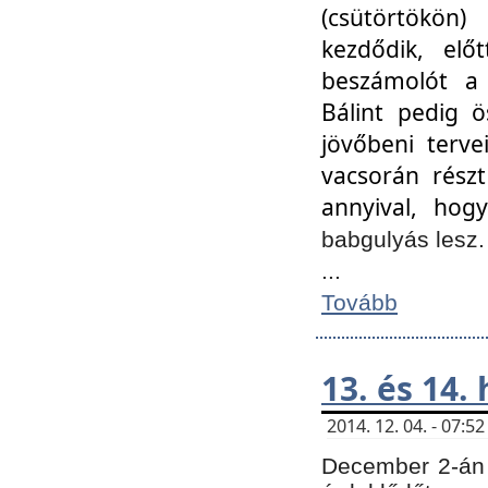
(csütörtökön
kezdődik, elő
beszámolót a 
Bálint pedig ö
jövőbeni terve
vacsorán részt
annyival, hogy
babgulyás lesz
...
Tovább
13. és 14.
2014. 12. 04. - 07:
December 2-án 