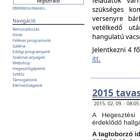
feladatok vá
szükséges kom
Elfelejtettem a jelszavam...
versenyre bár
Navigáció
vetélkedő ut
Bemutatkozás
Hírek
hangulatú vacso
Féléves programunk
Galéria
Jelentkezni 4 f
Eddigi programjaink
itt.
Szakmai anyagok
Webshop
Hegesztőgépeink
SzMSz
Támogatóink
Elérhetőségeink
2015 tavas
2015. 02. 09. - 08:
A Hegesztési 
érdeklődő hallg
A tagtoborzó i