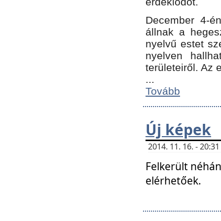
érdeklődőt.
December 4-én
állnak a hegesz
nyelvű estet sz
nyelven hallh
területeiről. A
...
Tovább
Új képek
2014. 11. 16. - 20:
Felkerült néhán
elérhetőek.