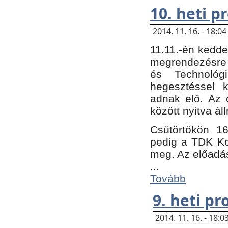
10. heti 
2014. 11. 16. - 18:
11.11.-én kedde
megrendezésre 
és Technológ
hegesztéssel k
adnak elő. Az o
között nyitva ál
Csütörtökön 16
pedig a TDK Kon
meg. Az előadá
...
Tovább
9. heti p
2014. 11. 16. - 18