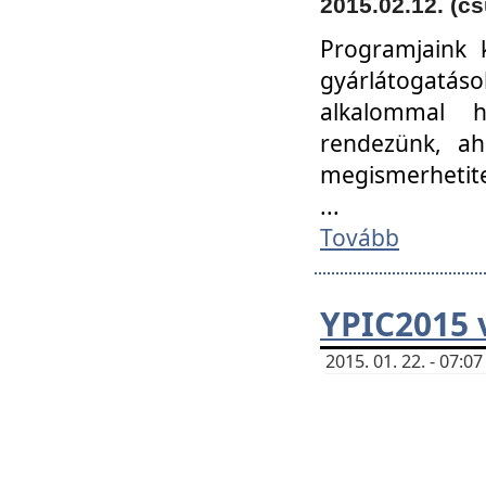
2015.02.12. (cs
Programjaink k
gyárlátogatáso
alkalommal h
rendezünk, ah
megismerhetite
...
Tovább
YPIC2015 
2015. 01. 22. - 07: