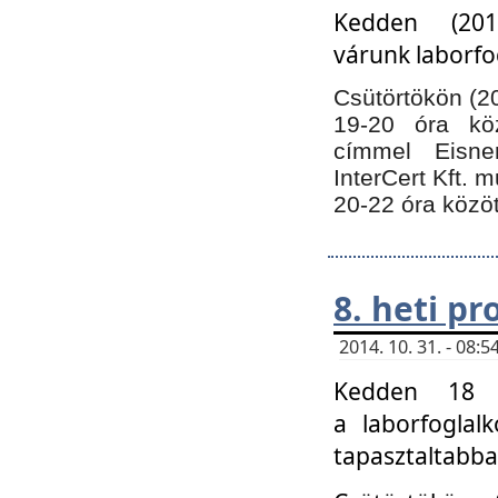
Kedden (201
várunk laborfo
Csütörtökön (20
19-20 óra kö
címmel Eisne
InterCert Kft. 
20-22 óra közöt
8. heti p
2014. 10. 31. - 08
Kedden 18 ó
a laborfoglal
tapasztaltabba