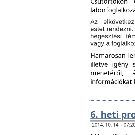
Csütörtökön 
laborfoglalkozá
Az elkövetke
estet rendezni
hegesztési té
vagy a foglalko
Hamarosan lehe
illetve igény
menetéről, á
információkat 
6. heti p
2014. 10. 14. - 07