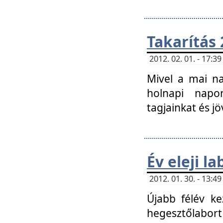
Takarítás 
2012. 02. 01. - 17:
Mivel a mai na
holnapi napon
tagjainkat és jö
Év eleji l
2012. 01. 30. - 13:
Újabb félév ke
hegesztőlabort 