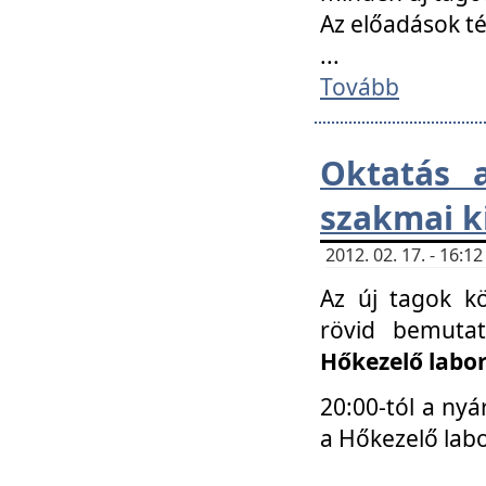
Az előadások 
...
Tovább
Oktatás 
szakmai k
2012. 02. 17. - 16:
Az új tagok k
rövid bemuta
Hőkezelő labo
20:00-tól a nyá
a Hőkezelő lab