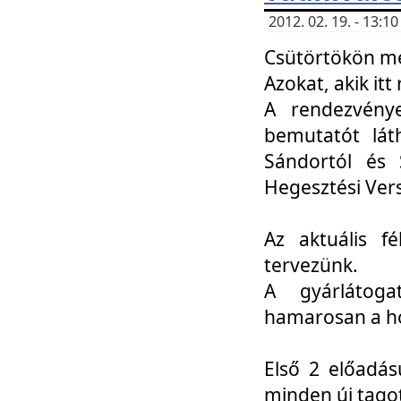
2012. 02. 19. - 13:
Csütörtökön me
Azokat, akik itt 
A rendezvénye
bemutatót lát
Sándortól és 
Hegesztési Ver
Az aktuális f
tervezünk.
A gyárlátoga
hamarosan a h
Első 2 előadás
minden új tago