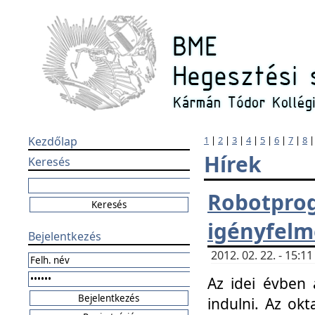
Kezdőlap
1
|
2
|
3
|
4
|
5
|
6
|
7
|
8
Hírek
Keresés
Robotpr
igényfelm
Bejelentkezés
2012. 02. 22. - 15:
Az idei évben 
indulni. Az o