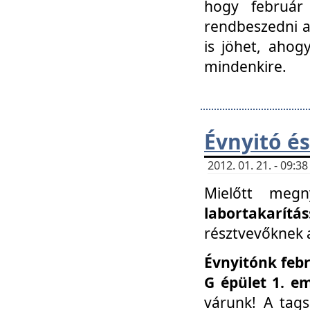
hogy február 
rendbeszedni a 
is jöhet, ahog
mindenkire.
Évnyitó és
2012. 01. 21. - 09:
Mielőtt megn
labortakarítás
résztvevőknek a 
Évnyitónk febr
G épület 1. e
várunk! A tag