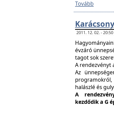
Tovább
Karácsony
2011. 12. 02. - 20:
Hagyományaink
évzáró ünnepség
tagot sok szere
A rendezvényt a
Az ünnepségen
programokról,
halászlé és guly
A rendezvén
kezdődik a G 