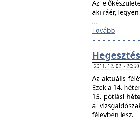
Az előkészület
aki ráér, legyen
...
Tovább
Hegesztés
2011. 12. 02. - 20:
Az aktuális fél
Ezek a 14. hét
15. pótlási hét
a vizsgaidősz
félévben lesz.