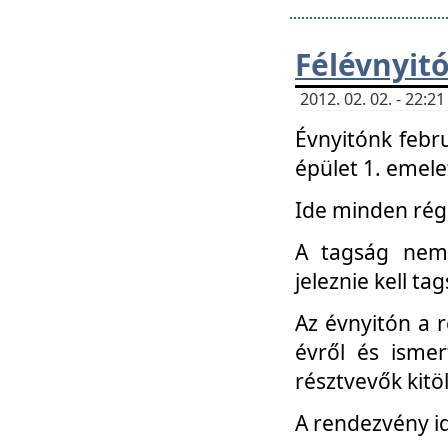
Félévnyit
2012. 02. 02. - 22:
Évnyitónk febru
épület 1. emele
Ide minden régi
A tagság nem
jeleznie kell ta
Az évnyitón a 
évről és ismer
résztvevők kitö
A rendezvény id