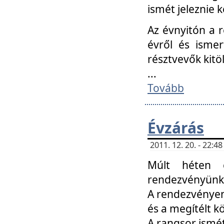
ismét jeleznie k
Az évnyitón a 
évről és ismer
résztvevők kitö
...
Tovább
Évzárás
2011. 12. 20. - 22:
Múlt héten c
rendezvényünk, 
A rendezvényen 
és a megítélt k
A rangsor ismét