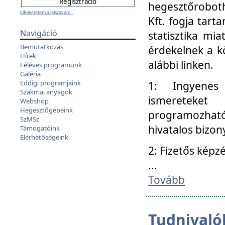
hegesztőroboth
Elfelejtettem a jelszavam...
Kft. fogja tart
Navigáció
statisztika mi
Bemutatkozás
érdekelnek a k
Hírek
alábbi linken.
Féléves programunk
Galéria
Eddigi programjaink
1: Ingyenes k
Szakmai anyagok
ismereteket
Webshop
Hegesztőgépeink
programozhat
SzMSz
hivatalos bizon
Támogatóink
Elérhetőségeink
2: Fizetős képz
...
Tovább
Tudnivalók