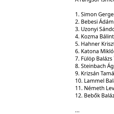
1. Simon Gerge
2. Bebesi Ádám
3. Uzonyi Sánd
4. Kozma Bálin
5. Hahner Krisz
6. Katona Mikl
7. Fülöp Balázs
8. Steinbach Á
9. Krizsán Tam
10. Lammel Bal
11. Németh Le
12. Bebők Balá
...