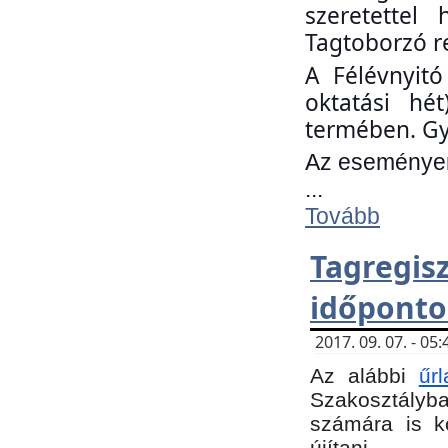
szeretettel
Tagtoborzó r
A Félévnyitó
oktatási hé
termében. Gy
Az eseményen 
...
Tovább
Tagregi
időponto
2017. 09. 07. - 0
Az alábbi
űr
Szakosztályba.
számára is k
újítani.