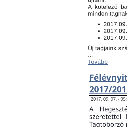
​A kötelező b
minden tagnak 
​2017.09
2017.09
2017.09.
Új tagjaink sz
...
Tovább
Félévn
2017/201
2017. 09. 07. - 
A Hegeszté
szeretette
Tagtoborzó 