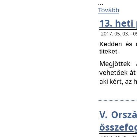
...
Tovább
13. heti
2017. 05. 03. -
Kedden és c
titeket.
Megjöttek 
vehetőek át
aki kért, az
V. Orsz
összefo