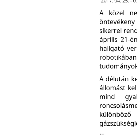
2017. 04. 25. -
A közel ne
öntevékeny k
sikerrel re
április 21-
hallgató ve
robotikáb
tudományok 
A délután k
állomást kel
mind gyak
roncsolás
különböző
gázszükségl
...