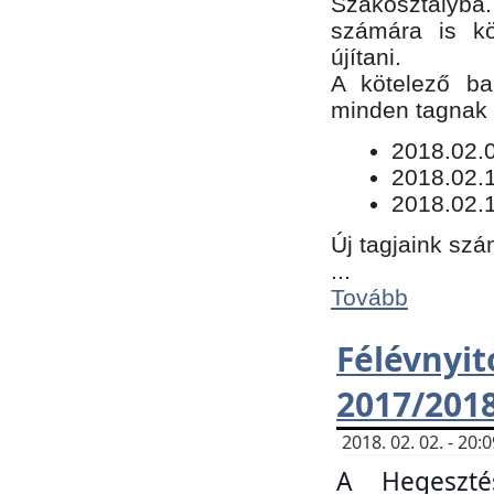
Szakosztályba.
számára is kö
újítani.
​A kötelező ba
minden tagnak m
​2018.02.
2018.02.
2018.02.1
Új tagjaink szá
...
Tovább
Félévn
2017/201
2018. 02. 02. - 20
A Hegeszté