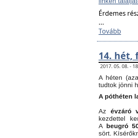
linken találjá
Érdemes rés
...
Tovább
14. hét,
2017. 05. 08. - 
A héten (az
tudtok jönni 
A póthéten l
Az
évzáró 
kezdettel k
A
beugró 50
sört. Kísérő