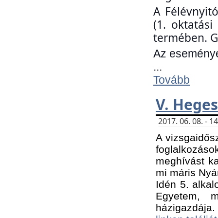
A Félévnyit
(1. oktatás
termében. G
Az eseményen
...
Tovább
V. Heges
2017. 06. 08. - 
A vizsgaidős
foglalkozás
meghívást ka
mi máris Nyár
Idén 5. alka
Egyetem, m
házigazdája.