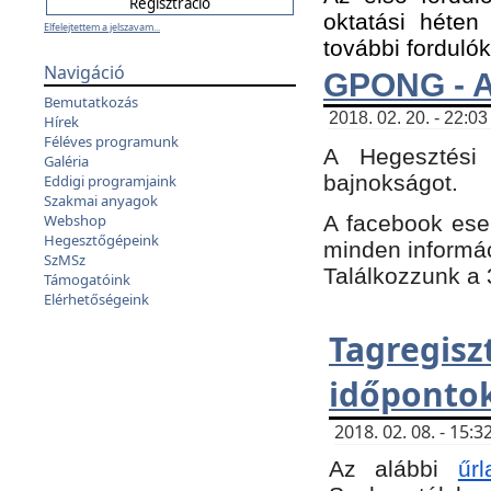
oktatási héten
Elfelejtettem a jelszavam...
további fordulók
Navigáció
GPONG - A
Bemutatkozás
2018. 02. 20. - 22:03
Hírek
Féléves programunk
A Hegesztési
Galéria
bajnokságot.
Eddigi programjaink
Szakmai anyagok
A facebook es
Webshop
Hegesztőgépeink
minden informáci
SzMSz
Találkozzunk a 3
Támogatóink
Elérhetőségeink
Tagregi
időpontok
2018. 02. 08. - 15
Az alábbi
űrl