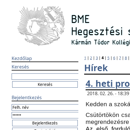
Kezdőlap
1
|
2
|
3
|
4
|
5
|
6
|
7
|
8
Hírek
Keresés
4. heti p
2018. 02. 26. - 18:
Bejelentkezés
Kedden a szokás
Csütörtökön csa
megrendezésre 
Az első forduló