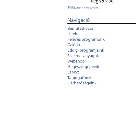
Elfelejtettem a jelszavam...
Navigáció
Bemutatkozás
Hírek
Féléves programunk
Galéria
Eddigi programjaink
Szakmai anyagok
Webshop
Hegesztőgépeink
SzMSz
Támogatóink
Elérhetőségeink