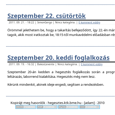
Szeptember 22. csütörtök
2011. 09. 21. - 18:22 | SimonGergo | Nincs kategória. |
0 komment eddig
Örömmel jelethetem be, hogy a takarítás befejeződött, így 22.-én már 
tagok, akik most iratkoztak be, 18:15-től munkavédelmi előadásban ré
Szeptember 20. keddi foglalkozás
2011. 09. 19. - 16:32 | BakosLevente | Nincs kategória. |
0 komment eddig
Szeptember 20-án kedden a hegesztés foglalkozás során a progr
leltárazás, laborrend kialakítása. Hegesztés még nem lesz.
Kérünk mindenkit, akinek ideje engedi, segítsen a rendezésben.
Kopirájt meg hasonlók - hegesztes.ktk.bme.hu - [adam] - 2010