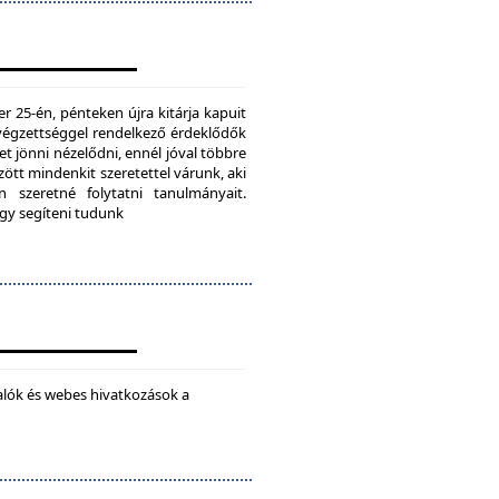
25-én, pénteken újra kitárja kapuit
ú végzettséggel rendelkező érdeklődők
t jönni nézelődni, ennél jóval többre
tt mindenkit szeretettel várunk, aki
 szeretné folytatni tanulmányait.
ogy segíteni tudunk
alók és webes hivatkozások a