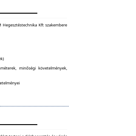
M Hegesztéstechnika Kft szakembere
ek)
raméterek, minőségi követelmények,
vetelményei