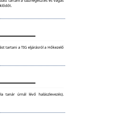
dást tartani a Gázhegesztés és vágás
klődőt.
t tartani a TIG eljárásról a Hőkezelő
la tanár úrnál lévő halászlevezés).