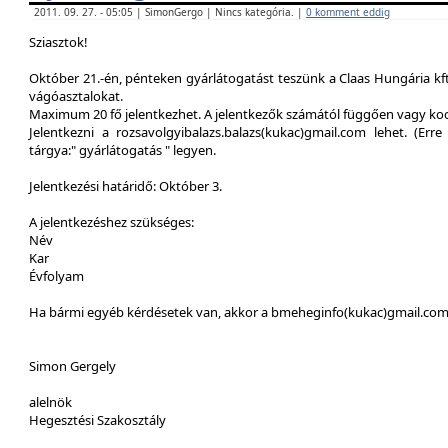
2011. 09. 27. - 05:05 | SimonGergo | Nincs kategória. |
0 komment eddig
Sziasztok!
Október 21.-én, pénteken gyárlátogatást teszünk a Claas Hungária kft
vágóasztalokat.
Maximum 20 fő jelentkezhet. A jelentkezők számától függően vagy ko
Jelentkezni a rozsavolgyibalazs.balazs(kukac)gmail.com lehet. (Erre 
tárgya:" gyárlátogatás " legyen.
Jelentkezési határidő: Október 3.
A jelentkezéshez szükséges:
Név
Kar
Évfolyam
Ha bármi egyéb kérdésetek van, akkor a bmeheginfo(kukac)gmail.com -
Simon Gergely
alelnök
Hegesztési Szakosztály