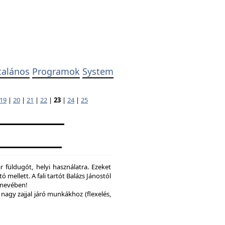
talános
Programok
System
19
|
20
|
21
|
22
|
23
|
24
|
25
 füldugót, helyi használatra. Ezeket
ó mellett. A fali tartót Balázs Jánostól
y nevében!
nagy zajjal járó munkákhoz (flexelés,