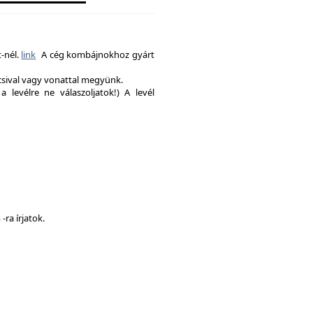
-nél.
link
A cég kombájnokhoz gyárt
csival vagy vonattal megyünk.
a levélre ne válaszoljatok!) A levél
ra írjatok.