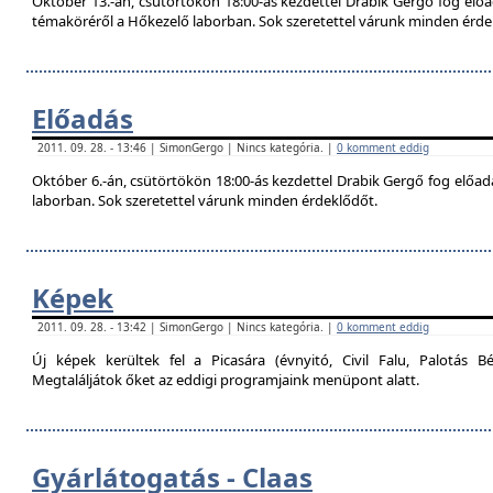
Október 13.-án, csütörtökön 18:00-ás kezdettel Drabik Gergő fog előa
témaköréről a Hőkezelő laborban. Sok szeretettel várunk minden érde
Előadás
2011. 09. 28. - 13:46 | SimonGergo | Nincs kategória. |
0 komment eddig
Október 6.-án, csütörtökön 18:00-ás kezdettel Drabik Gergő fog előadás
laborban. Sok szeretettel várunk minden érdeklődőt.
Képek
2011. 09. 28. - 13:42 | SimonGergo | Nincs kategória. |
0 komment eddig
Új képek kerültek fel a Picasára (évnyitó, Civil Falu, Palotás Bé
Megtaláljátok őket az eddigi programjaink menüpont alatt.
Gyárlátogatás - Claas