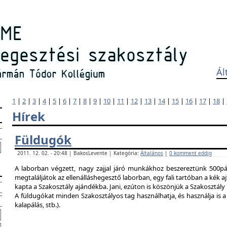
Ál
1
|
2
|
3
|
4
|
5
|
6
|
7
|
8
|
9
|
10
|
11
|
12
|
13
|
14
|
15
|
16
|
17
|
18
|
Hírek
Füldugók
2011. 12. 02. - 20:48 | BakosLevente | Kategória:
Általános
|
0 komment eddig
A laborban végzett, nagy zajjal járó munkákhoz beszereztünk 500pár
megtaláljátok az ellenálláshegesztő laborban, egy fali tartóban a kék ajt
kapta a Szakosztály ajándékba. Jani, ezúton is köszönjük a Szakosztál
A füldugókat minden Szakosztályos tag használhatja, és használja is a 
kalapálás, stb.).