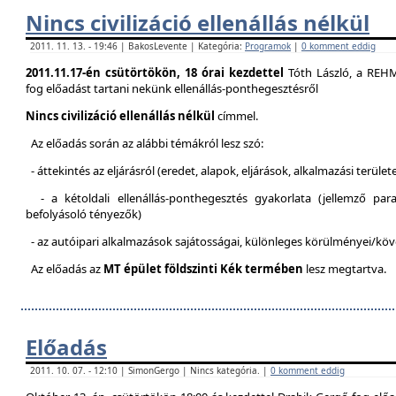
Nincs civilizáció ellenállás nélkül
2011. 11. 13. - 19:46 | BakosLevente | Kategória:
Programok
|
0 komment eddig
2011.11.17-én csütörtökön, 18 órai kezdettel
Tóth László, a REH
fog előadást tartani nekünk ellenállás-ponthegesztésről
Nincs civilizáció ellenállás nélkül
címmel.
Az előadás során az alábbi témákról lesz szó:
- áttekintés az eljárásról (eredet, alapok, eljárások, alkalmazási terület
- a kétoldali ellenállás-ponthegesztés gyakorlata (jellemző pa
befolyásoló tényezők)
- az autóipari alkalmazások sajátosságai, különleges körülményei/kö
Az előadás az
MT épület földszinti Kék termében
lesz megtartva.
Előadás
2011. 10. 07. - 12:10 | SimonGergo | Nincs kategória. |
0 komment eddig