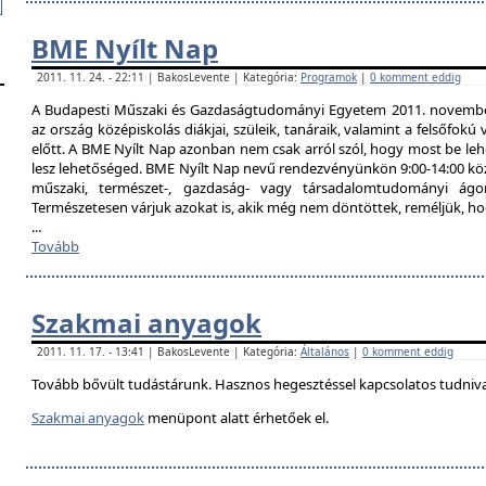
BME Nyílt Nap
2011. 11. 24. - 22:11 | BakosLevente | Kategória:
Programok
|
0 komment eddig
A Budapesti Műszaki és Gazdaságtudományi Egyetem 2011. november 
az ország középiskolás diákjai, szüleik, tanáraik, valamint a felsőfok
előtt. A BME Nyílt Nap azonban nem csak arról szól, hogy most be lehe
lesz lehetőséged. BME Nyílt Nap nevű rendezvényünkön 9:00-14:00 közö
műszaki, természet-, gazdaság- vagy társadalomtudományi ágon
Természetesen várjuk azokat is, akik még nem döntöttek, reméljük, h
...
Tovább
Szakmai anyagok
2011. 11. 17. - 13:41 | BakosLevente | Kategória:
Általános
|
0 komment eddig
Tovább bővült tudástárunk. Hasznos hegesztéssel kapcsolatos tudniv
Szakmai anyagok
menüpont alatt érhetőek el.