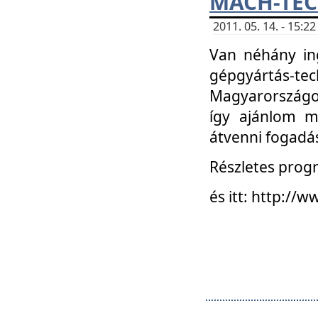
MACH-TECH
2011. 05. 14. - 15:
Van néhány in
gépgyártás-tech
Magyarországon
így ajánlom m
átvenni fogadá
Részletes progr
és itt: http:/