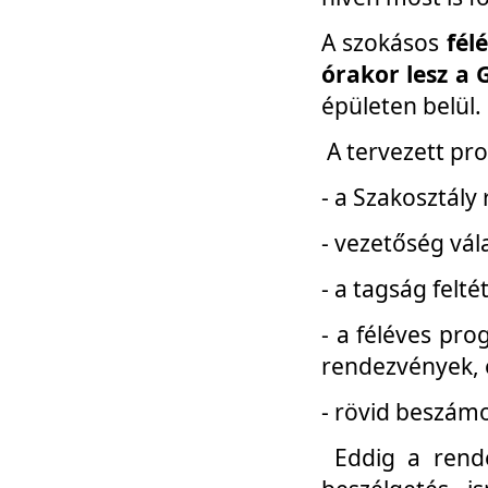
A szokásos
fél
órakor lesz a 
épületen belül.
A tervezett pr
- a Szakosztály
- vezetőség vál
- a tagság felt
- a féléves pro
rendezvények, 
- rövid beszámo
Eddig a rende