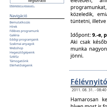
életében, a
programunkat, a
Elfelejtettem a jelszavam...
közeledik, em
Navigáció
tüntetni, illetve
Bemutatkozás
Hírek
Féléves programunk
Időpont:
9.-e, 
Galéria
Eddigi programjaink
Aki csak későb
Szakmai anyagok
munka nagyon 
Webshop
Hegesztőgépeink
jönni.
SzMSz
Támogatóink
Elérhetőségeink
Félévnyit
2011. 08. 31. - 08:
Hamarosan ke
híven most is f