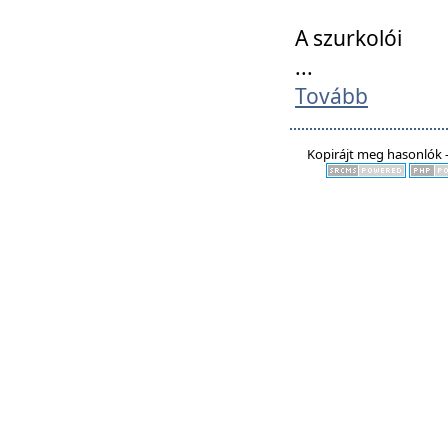
A szurkolói
...
Tovább
Kopirájt meg hasonlók -