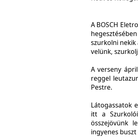
A BOSCH Eletro
hegesztésébe
szurkolni nekik
velünk, szurkol
A verseny ápri
reggel leutazu
Pestre.
Látogassatok e
itt a Szurkoló
összejövünk l
ingyenes buszt