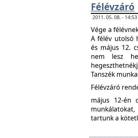
Félévzáró
2011. 05. 08. - 14:
Vége a félévnek
A félév utolsó 
és május 12. c
nem lesz heg
hegeszthetnék
Tanszék munkat
Félévzáró rend
május 12-én c
munkálatokat, 
tartunk a kötet