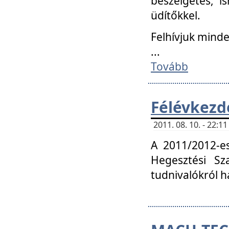
beszélgetés, i
üdítőkkel.
Felhívjuk mind
...
Tovább
Félévkezd
2011. 08. 10. - 22:
A 2011/2012-e
Hegesztési Sza
tudnivalókról 