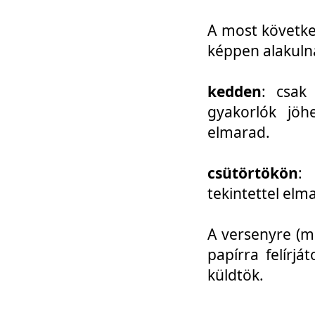
A most követke
képpen alakuln
kedden
: csak
gyakorlók jöh
elmarad.
csütörtökön
: 
tekintettel elm
A versenyre (mo
papírra felírj
küldtök.