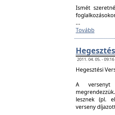
Ismét szeretné
foglalkozásoko
...
Tovább
Hegesztés
2011. 04. 05. - 09:
Hegesztési Verse
A versenyt 
megrendezzük.
lesznek (pl. e
verseny díjazo