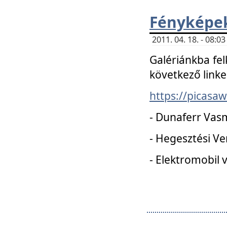
Fényképe
2011. 04. 18. - 08:
Galériánkba fel
következő linke
https://picas
- Dunaferr Vas
- Hegesztési V
- Elektromobil 