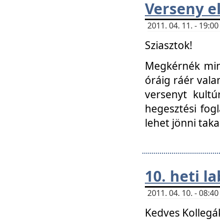
Verseny el
2011. 04. 11. - 19:
Sziasztok!
Megkérnék mind
óráig ráér vala
versenyt kultú
hegesztési fog
lehet jönni taka
10. heti l
2011. 04. 10. - 08:
Kedves Kollegá