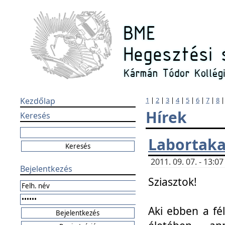
Kezdőlap
1
|
2
|
3
|
4
|
5
|
6
|
7
|
8
Hírek
Keresés
Labortaka
2011. 09. 07. - 13:
Bejelentkezés
Sziasztok!
Aki ebben a fél