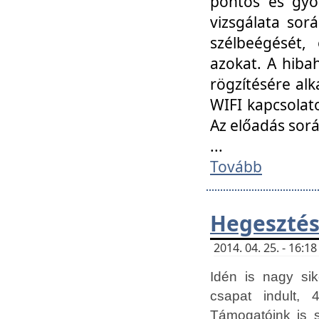
pontos és gyor
vizsgálata so
szélbeégését, 
azokat. A hibah
rögzítésére alk
WIFI kapcsolat
Az előadás sor
...
Tovább
Hegesztés
2014. 04. 25. - 16:
Idén is nagy sik
csapat indult, 
Támogatóink is 