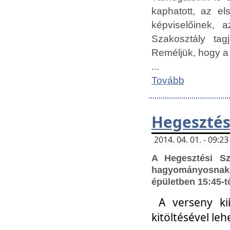
kaphatott, az e
képviselőinek,
Szakosztály tag
Reméljük, hogy a
...
Tovább
Hegesztés
2014. 04. 01. - 09:
A Hegesztési S
hagyományosnak 
épületben 15:45-t
A verseny ki
kitöltésével leh