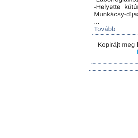
-Helyette kút
Munkácsy-díja
...
Tovább
Kopirájt meg 