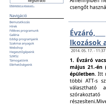
Amennyiben nem
csengőt haszná
Elfelejtettem a jelszavam...
Navigáció
Bemutatkozás
Hírek
Évzáró, 
Féléves programunk
Galéria
Eddigi programjaink
lkozások 
Szakmai anyagok
Webshop
2014. 05. 17. - 11:
Hegesztőgépeink
SzMSz
1. Évzáró vac
Támogatóink
Elérhetőségeink
május 21.-én 
épületben
. It
többi ATT-s sz
választható 
szórakoztató
részesíteni.Miv