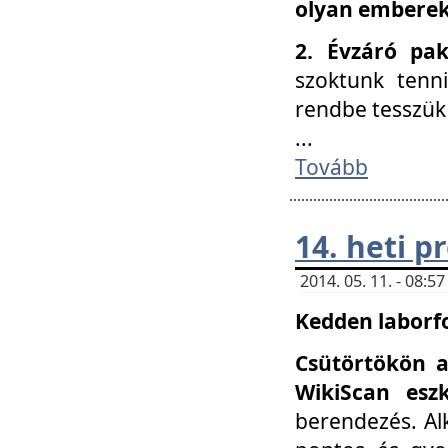
olyan embereke
2. Évzáró pa
szoktunk tenn
rendbe tesszü
...
Tovább
14. heti 
2014. 05. 11. - 08:
Kedden laborfo
Csütörtökön a
WikiScan eszk
berendezés. Al