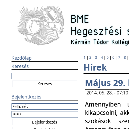
Kezdőlap
1
|
2
|
3
|
4
|
5
|
6
|
7
|
8
Hírek
Keresés
Május 29.
2014. 05. 28. - 07:
Bejelentkezés
Amennyiben u
kikapcsolni, ak
szokások sze