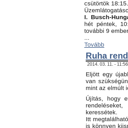
csütörtök 18:15
Üzemlátogatáso
I. Busch-Hung
hét péntek, 10
további 9 embe
...
Tovább
Ruha rend
2014. 03. 11. - 11:5
Eljött egy úja
van szükségünk
mint az elmúlt
Újítás, hogy e
rendelések
keressétek.
Itt megtalálhat
is könnyen kii