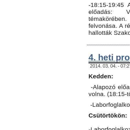
-18:15-19:45
előadás: Vo
témakörében.
felvonása. A 
hallották Szako
4. heti p
2014. 03. 04. - 07:
Kedden:
-Alapozó előa
volna. (18:15-
-Laborfoglalk
Csütörtökön:
-Laborfoglalko