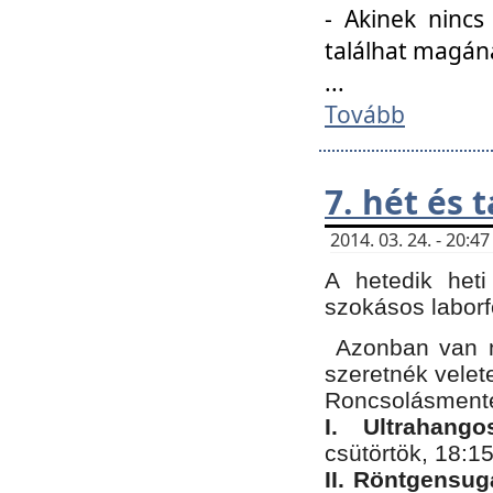
- Akinek nincs
találhat magán
...
Tovább
7. hét és 
2014. 03. 24. - 20:
A hetedik heti
szokásos labor
Azonban van n
szeretnék velet
Roncsolásmente
I. Ultrahang
csütörtök, 18:15
II. Röntgensug