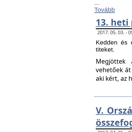
...
Tovább
13. heti
2017. 05. 03. -
Kedden és c
titeket.
Megjöttek 
vehetőek át
aki kért, az
V. Orsz
összefo