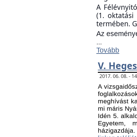
A Félévnyit
(1. oktatás
termében. G
Az eseményen
...
Tovább
V. Heges
2017. 06. 08. - 
A vizsgaidős
foglalkozás
meghívást ka
mi máris Nyár
Idén 5. alka
Egyetem, m
házigazdája.