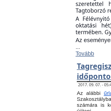
szeretettel
Tagtoborzó r
A Félévnyitó
oktatási hé
termében. Gy
Az eseményen 
...
Tovább
Tagregi
időponto
2017. 09. 07. - 0
Az alábbi
űr
Szakosztályba.
számára is k
újítani.