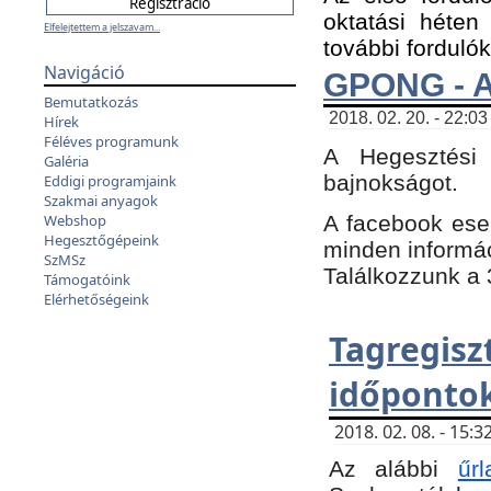
oktatási héten
Elfelejtettem a jelszavam...
további fordulók
Navigáció
GPONG - A
Bemutatkozás
2018. 02. 20. - 22:03
Hírek
Féléves programunk
A Hegesztési
Galéria
bajnokságot.
Eddigi programjaink
Szakmai anyagok
A facebook es
Webshop
Hegesztőgépeink
minden informáci
SzMSz
Találkozzunk a 3
Támogatóink
Elérhetőségeink
Tagregi
időpontok
2018. 02. 08. - 15
Az alábbi
űrl