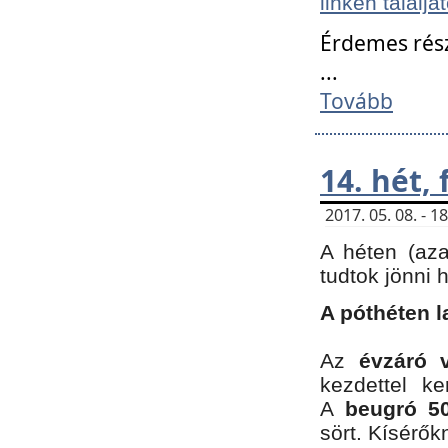
linken találjá
Érdemes rés
...
Tovább
14. hét,
2017. 05. 08. - 
A héten (az
tudtok jönni 
A póthéten l
Az
évzáró 
kezdettel k
A
beugró 50
sört. Kísérő