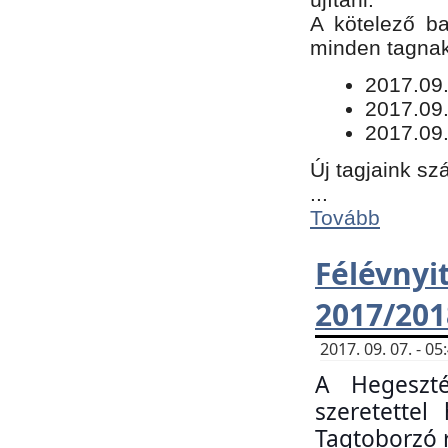
​A kötelező b
minden tagnak 
​2017.09
2017.09
2017.09.
Új tagjaink sz
...
Tovább
Félévn
2017/201
2017. 09. 07. - 
A Hegeszté
szeretette
Tagtoborzó 