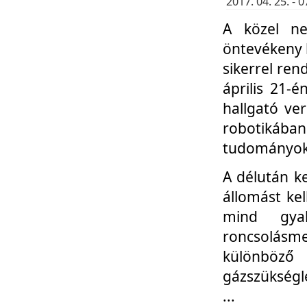
2017. 04. 25. -
A közel ne
öntevékeny k
sikerrel re
április 21-
hallgató ve
robotikáb
tudományok 
A délután k
állomást kel
mind gyak
roncsolás
különböző
gázszükségl
...