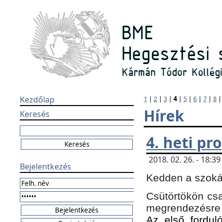
Kezdőlap
1
|
2
|
3
|
4
|
5
|
6
|
7
|
8
Hírek
Keresés
4. heti p
2018. 02. 26. - 18:
Bejelentkezés
Kedden a szokás
Csütörtökön csa
megrendezésre 
Az első forduló