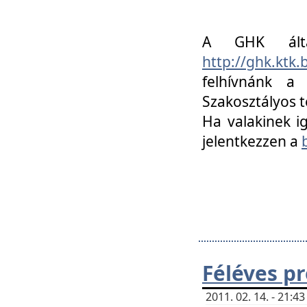
A GHK álta
http://ghk.ktk
felhívnánk a
Szakosztályos t
Ha valakinek i
jelentkezzen a
Féléves p
2011. 02. 14. - 21: