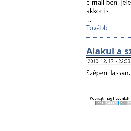
e-mail-ben jel
akkor is,
...
Tovább
Alakul a s
2010. 12. 17. - 22:
Szépen, lassan..
Kopirájt meg hasonlók -