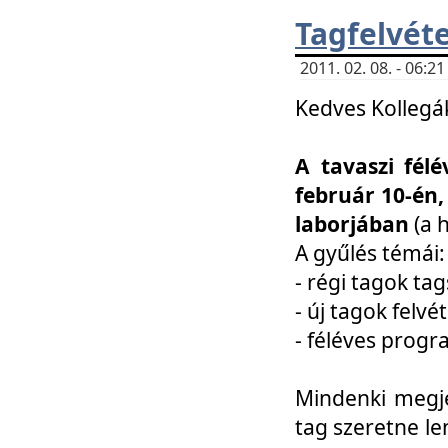
Tagfelvéte
2011. 02. 08. - 06:
Kedves Kollegá
A tavaszi fél
február 10-én,
laborjában
(a 
A gyűlés témái:
- régi tagok t
- új tagok felvé
- féléves prog
Mindenki megje
tag szeretne le