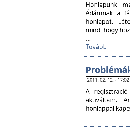
Honlapunk me
Ádámnak a fár
honlapot. Lát
mind, hogy hoz
...
Tovább
Problémák
2011. 02. 12. - 17:
A regisztráci
aktiváltam. 
honlappal kapcs