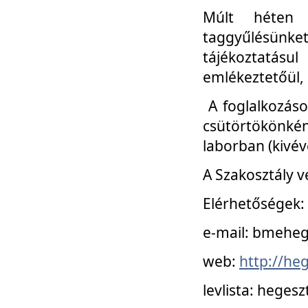
Múlt héten 
taggyűlésünke
tájékoztatásul
emlékeztetőül, a
A foglalkozáso
csütörtökönké
laborban (kivév
A Szakosztály v
Elérhetőségek:
e-mail: bmehe
web:
http://he
levlista: hege