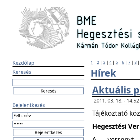
Kezdőlap
1
|
2
|
3
|
4
|
5
|
6
|
7
|
8
Hírek
Keresés
Aktuális 
2011. 03. 18. - 14:
Bejelentkezés
Tájékoztató kö
Hegesztési Vers
A versenyt 