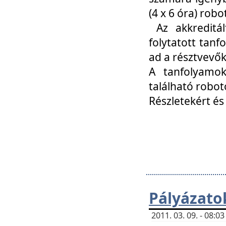
(4 x 6 óra) ro
Az akkreditál
folytatott tan
ad a résztvevő
A tanfolyamok
található robot
Részletekért és
Pályázato
2011. 03. 09. - 08: