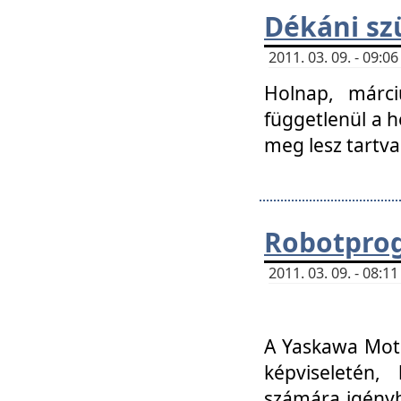
Dékáni sz
2011. 03. 09. - 09:
Holnap, márci
függetlenül a h
meg lesz tartva
Robotpro
2011. 03. 09. - 08:
A Yaskawa Moto
képviseletén, 
számára igényb