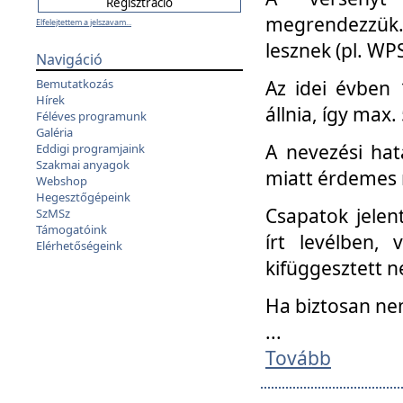
megrendezzük.
Elfelejtettem a jelszavam...
lesznek (pl. WPS
Navigáció
Az idei évben 
Bemutatkozás
Hírek
állnia, így max
Féléves programunk
Galéria
A nevezési hat
Eddigi programjaink
Szakmai anyagok
miatt érdemes 
Webshop
Hegesztőgépeink
Csapatok jele
SzMSz
Támogatóink
írt levélben,
Elérhetőségeink
kifüggesztett n
Ha biztosan ne
...
Tovább