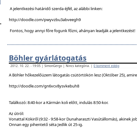
A jelentkezési határidő szerda éjfél, az alábbi linken:
http://doodle.com/pwyvzbu3abveegh9
Fontos, hogy annyi főre fogunk főzni, ahányan leadják a jelentkezést!
Böhler gyárlátogatás
2012. 10. 22. - 19:05 | SimonGergo | Nincs kategória. |
0 komment eddig
A Böhler hőkezelőüzem látogatás csütörtökön lesz (Október 25), amire a
http://doodle.com/gn6vcv8ysvkebuh8
Találkozó: 8:40-kor a Kármán koli előtt, indulás 8:50-kor.
Az útról:
Vonattal Kökiről (9:32 - 9:58-kor Dunaharaszti Vasútállomás), akinek job
Onnan egy pihentető séta Jedlik út 25-ig.