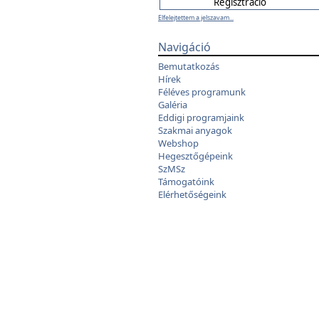
Elfelejtettem a jelszavam...
Navigáció
Bemutatkozás
Hírek
Féléves programunk
Galéria
Eddigi programjaink
Szakmai anyagok
Webshop
Hegesztőgépeink
SzMSz
Támogatóink
Elérhetőségeink