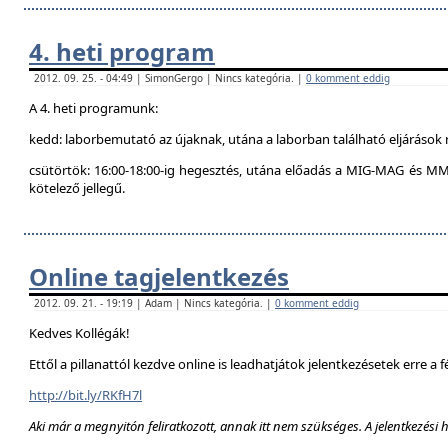
4. heti program
2012. 09. 25. - 04:49 | SimonGergo | Nincs kategória. |
0 komment eddig
A 4. heti programunk:
kedd: laborbemutató az újaknak, utána a laborban található eljárások 
csütörtök: 16:00-18:00-ig hegesztés, utána előadás a MIG-MAG és MM
kötelező jellegű.
Online tagjelentkezés
2012. 09. 21. - 19:19 | Adam | Nincs kategória. |
0 komment eddig
Kedves Kollégák!
Ettől a pillanattól kezdve online is leadhatjátok jelentkezésetek erre a f
http://bit.ly/RKfH7l
Aki már a megnyitón feliratkozott, annak itt nem szükséges. A jelentkezési 