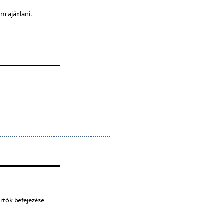
m ajánlani.
artók befejezése