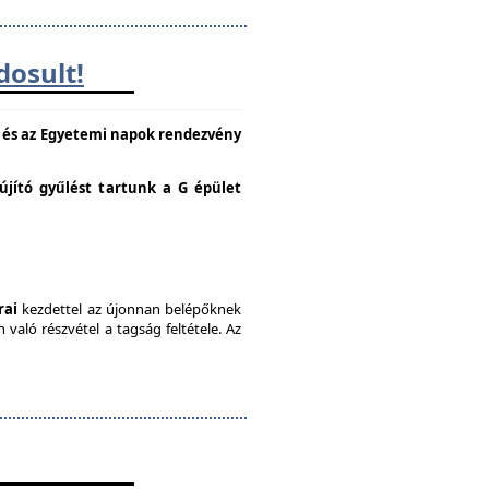
dosult!
e és az Egyetemi napok rendezvény
lújító gyűlést tartunk a G épület
rai
kezdettel az újonnan belépőknek
való részvétel a tagság feltétele. Az