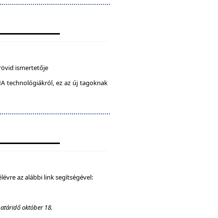
rövid ismertetője
A technológiákról, ez az új tagoknak
élévre az alábbi link segítségével:
határidő október 18.