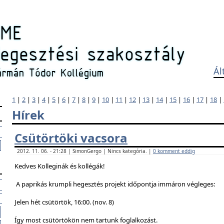
Ál
1
|
2
|
3
|
4
|
5
|
6
|
7
|
8
|
9
|
10
|
11
|
12
|
13
|
14
|
15
|
16
|
17
|
18
|
Hírek
Csütörtöki vacsora
2012. 11. 06. - 21:28 | SimonGergo | Nincs kategória. |
0 komment eddig
Kedves Kolleginák és kollégák!
A paprikás krumpli hegesztés projekt időpontja immáron végleges:
Jelen hét csütörtök, 16:00. (nov. 8)
Így most csütörtökön nem tartunk foglalkozást.