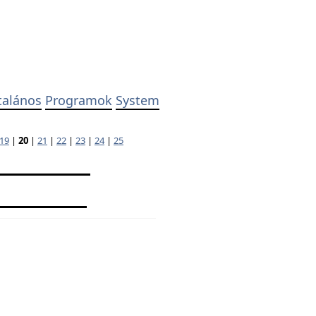
talános
Programok
System
19
|
20
|
21
|
22
|
23
|
24
|
25