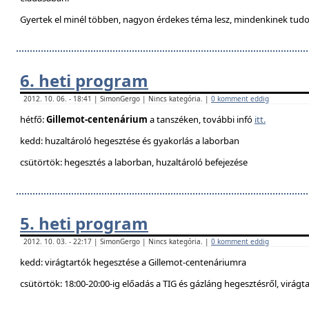
Gyertek el minél többen, nagyon érdekes téma lesz, mindenkinek tudo
6. heti program
2012. 10. 06. - 18:41 | SimonGergo | Nincs kategória. |
0 komment eddig
hétfő:
Gillemot-centenárium
a tanszéken, további infó
itt.
kedd: huzaltároló hegesztése és gyakorlás a laborban
csütörtök: hegesztés a laborban, huzaltároló befejezése
5. heti program
2012. 10. 03. - 22:17 | SimonGergo | Nincs kategória. |
0 komment eddig
kedd: virágtartók hegesztése a Gillemot-centenáriumra
csütörtök: 18:00-20:00-ig előadás a TIG és gázláng hegesztésről, virágt