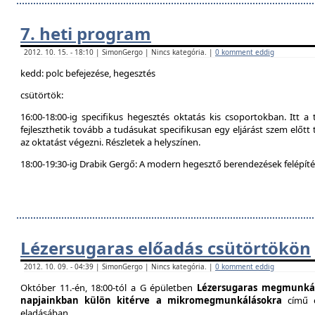
7. heti program
2012. 10. 15. - 18:10 | SimonGergo | Nincs kategória. |
0 komment eddig
kedd: polc befejezése, hegesztés
csütörtök:
16:00-18:00-ig specifikus hegesztés oktatás kis csoportokban. Itt 
fejleszthetik tovább a tudásukat specifikusan egy eljárást szem előtt t
az oktatást végezni. Részletek a helyszínen.
18:00-19:30-ig Drabik Gergő: A modern hegesztő berendezések felépítés
Lézersugaras előadás csütörtökön
2012. 10. 09. - 04:39 | SimonGergo | Nincs kategória. |
0 komment eddig
Október 11.-én, 18:00-tól a G épületben
Lézersugaras megmunkál
napjainkban külön kitérve a mikromegmunkálásokra
című 
eladásában.