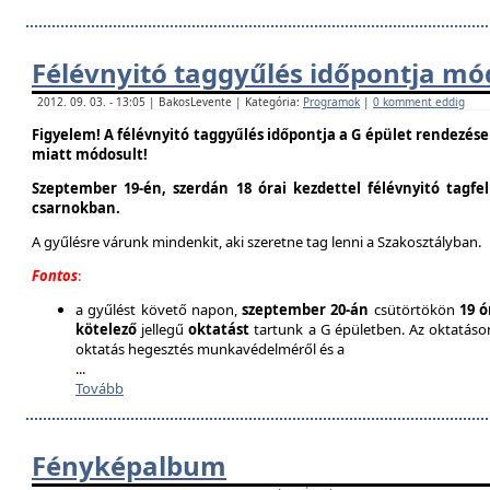
Félévnyitó taggyűlés időpontja mó
2012. 09. 03. - 13:05 | BakosLevente | Kategória:
Programok
|
0 komment eddig
Figyelem! A félévnyitó taggyűlés időpontja a G épület rendezés
miatt módosult!
Szeptember 19-én, szerdán 18 órai kezdettel félévnyitó tagfe
csarnokban.
A gyűlésre várunk mindenkit, aki szeretne tag lenni a Szakosztályban.
Fontos
:
a gyűlést követő napon,
szeptember 20-án
csütörtökön
19 ó
kötelező
jellegű
oktatást
tartunk a G épületben. Az oktatáson 
oktatás hegesztés munkavédelméről és a
...
Tovább
Fényképalbum