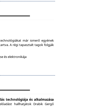
a technológiákat már ismerő egyének
artva. A régi tapasztalt tagok folgják
e és elektronikája
ás technológiája és alkalmazása
előadást hallhatjátok Drabik Gergő