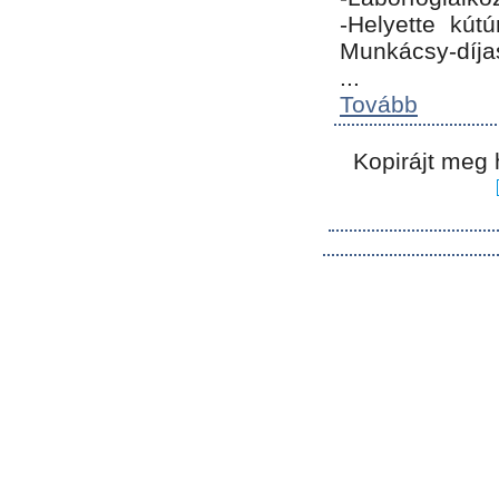
-Helyette kút
Munkácsy-díja
...
Tovább
Kopirájt meg 