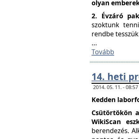
olyan embereke
2. Évzáró pa
szoktunk tenn
rendbe tesszü
...
Tovább
14. heti 
2014. 05. 11. - 08:
Kedden laborfo
Csütörtökön a
WikiScan eszk
berendezés. Al