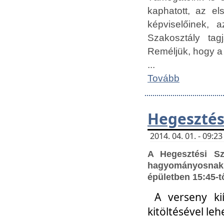
kaphatott, az e
képviselőinek,
Szakosztály tag
Reméljük, hogy a
...
Tovább
Hegesztés
2014. 04. 01. - 09:
A Hegesztési S
hagyományosnak 
épületben 15:45-t
A verseny ki
kitöltésével leh