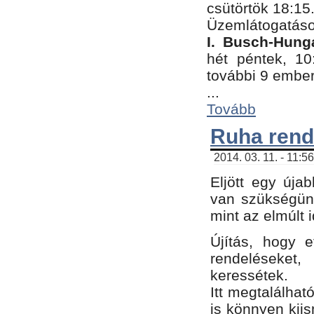
csütörtök 18:15
Üzemlátogatáso
I. Busch-Hung
hét péntek, 10
további 9 embe
...
Tovább
Ruha rend
2014. 03. 11. - 11:5
Eljött egy úja
van szükségünk
mint az elmúlt
Újítás, hogy e
rendelések
keressétek.
Itt megtalálhat
is könnyen kii