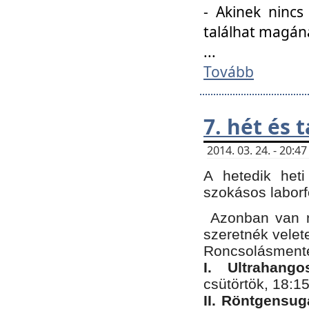
- Akinek nincs
találhat magán
...
Tovább
7. hét és 
2014. 03. 24. - 20:
A hetedik heti
szokásos labor
Azonban van n
szeretnék velet
Roncsolásmente
I. Ultrahang
csütörtök, 18:15
II. Röntgensug