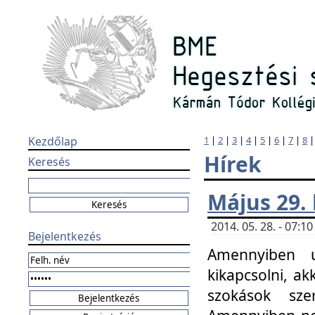
Kezdőlap
1
|
2
|
3
|
4
|
5
|
6
|
7
|
8
Hírek
Keresés
Május 29.
2014. 05. 28. - 07:
Bejelentkezés
Amennyiben u
kikapcsolni, ak
szokások sze