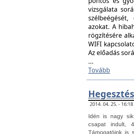
pontos és gyor
vizsgálata so
szélbeégését, 
azokat. A hibah
rögzítésére alk
WIFI kapcsolat
Az előadás sor
...
Tovább
Hegesztés
2014. 04. 25. - 16:
Idén is nagy sik
csapat indult, 
Támogatóink is 