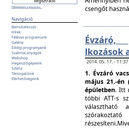
Amennyiben nem
csengőt haszná
Elfelejtettem a jelszavam...
Navigáció
Bemutatkozás
Hírek
Évzáró, 
Féléves programunk
Galéria
Eddigi programjaink
lkozások 
Szakmai anyagok
Webshop
2014. 05. 17. - 11:
Hegesztőgépeink
SzMSz
1. Évzáró vac
Támogatóink
Elérhetőségeink
május 21.-én 
épületben
. It
többi ATT-s sz
választható 
szórakoztató
részesíteni.Miv