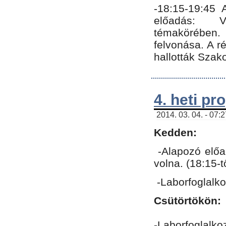
-18:15-19:45
előadás: Vo
témakörében.
felvonása. A 
hallották Szako
4. heti p
2014. 03. 04. - 07:
Kedden:
-Alapozó előa
volna. (18:15-
-Laborfoglalk
Csütörtökön:
-Laborfoglalko