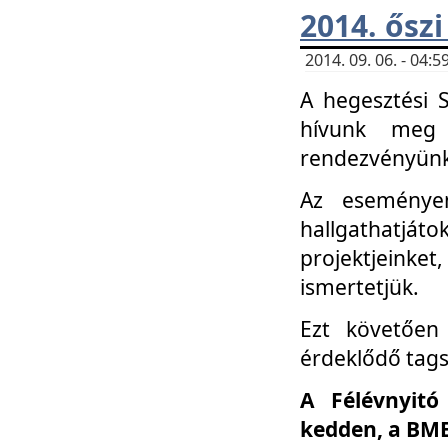
2014. őszi
2014. 09. 06. - 04
A hegesztési 
hívunk meg 
rendezvényünk
Az eseménye
hallgathatjáto
projektjeink
ismertetjük.
Ezt követően 
érdeklődő tag
A Félévnyitó
kedden, a BME