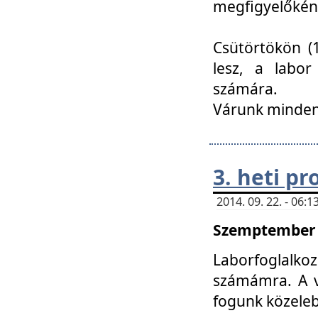
megfigyelőkén
Csütörtökön (1
lesz, a labor
számára.
Várunk mindenk
3. heti p
2014. 09. 22. - 06
Szemptember 2
Laborfoglalk
számámra. A ve
fogunk közele