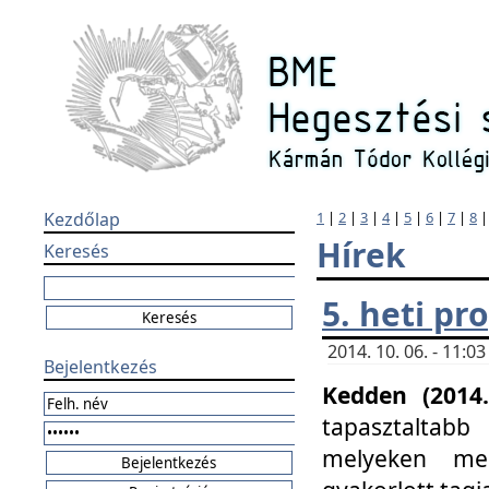
Kezdőlap
1
|
2
|
3
|
4
|
5
|
6
|
7
|
8
Hírek
Keresés
5. heti p
2014. 10. 06. - 11:
Bejelentkezés
Kedden (2014.
tapasztaltabb
melyeken meg