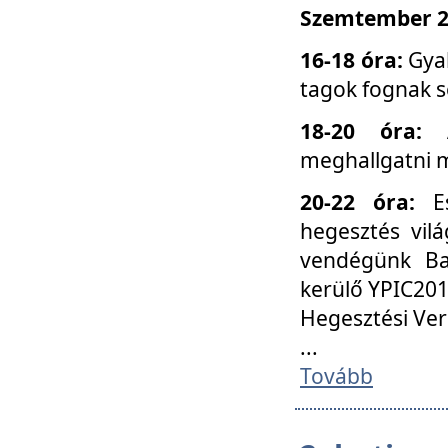
Szemtember 25
16-18 óra:
Gyak
tagok fognak s
18-20 óra:
meghallgatni m
20-22 óra:
Es
hegesztés vilá
vendégünk Ba
kerülő YPIC201
Hegesztési Ver
...
Tovább