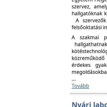
szervez, amel
hallgatóknak k
A szervezők
felsőoktatási 
A szakmai p
hallgathatna
kötéstechnológ
közreműködő i
érdekes gyak
megoldásokba
...
Tovább
Nyári lab