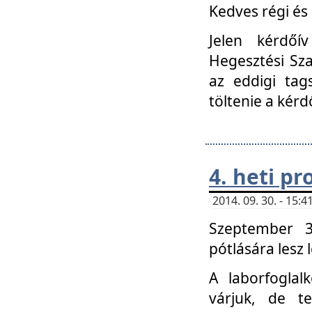
Kedves régi és 
Jelen kérdőí
Hegesztési Sza
az eddigi tag
töltenie a kérd
4. heti p
2014. 09. 30. - 15
Szeptember 3
pótlására lesz
A laborfoglal
várjuk, de t