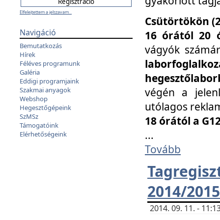
gyakorlott tagj
Elfelejtettem a jelszavam...
Csütörtökön (2
Navigáció
16 órától 20 
Bemutatkozás
vágyók számá
Hírek
laborfoglal
Féléves programunk
Galéria
hegesztőlaborb
Eddigi programjaink
végén a jelenl
Szakmai anyagok
Webshop
utólagos reklam
Hegesztőgépeink
SzMSz
18 órától a G1
Támogatóink
...
Elérhetőségeink
Tovább
Tagreg
2014/2015
2014. 09. 11. - 11