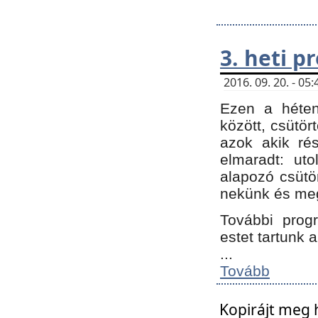
3. heti 
2016. 09. 20. - 0
Ezen a héte
között, csütör
azok akik ré
elmaradt: ut
alapozó csütör
nekünk és meg
További progr
estet tartunk 
...
Tovább
Kopirájt meg 