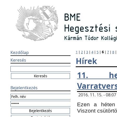
Kezdőlap
1
|
2
|
3
|
4
|
5
|
6
|
7
|
8
Hírek
Keresés
11. h
Varratver
Bejelentkezés
2016. 11. 15. - 08:
Ezen a héten 
Viszont csütört