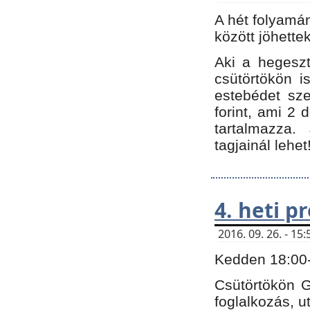
A hét folyamá
között jöhette
Aki a hegeszt
csütörtökön i
estebédet sze
forint, ami 2 
tartalmazza.
tagjainál lehet
4. heti 
2016. 09. 26. - 1
Kedden 18:00-t
Csütörtökön G
foglalkozás, ut