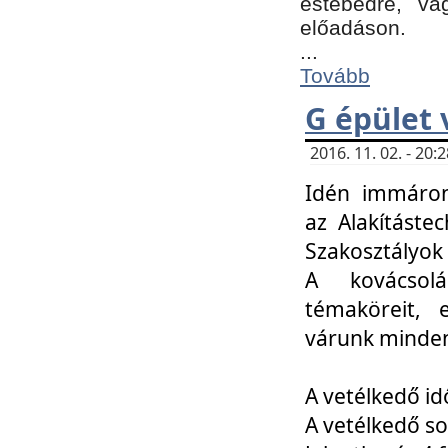
estebédre, va
előadáson.
...
Tovább
G épület 
2016. 11. 02. - 20
Idén immáro
az Alakításte
Szakosztályok
A kovácsolá
témaköreit, e
várunk minden
A vetélkedő id
A vetélkedő so