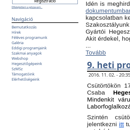
Idén is meghird
Elfelejtettem a jelszavam...
dokumentumba
kapcsolatban ke
Navigáció
Szakosztályunk 
Bemutatkozás
Gyártói Hegeszt
Hírek
Féléves programunk
Akit érdekel, h
Galéria
...
Eddigi programjaink
Tovább
Szakmai anyagok
Webshop
9. heti p
Hegesztőgépeink
SzMSz
Támogatóink
2016. 11. 02. - 20
Elérhetőségeink
Csütörtökön 17
Csaba
Hege
Mindenkit vár
Laborfoglalkoz
Szintén csüt
jelentkezni
itt
tu