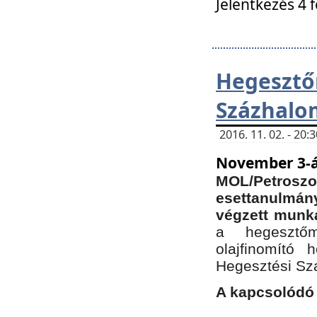
Jelentkezés 4 
Hegesz
Százhalo
2016. 11. 02. - 20
November 3-á
MOL/Petr
esettanulmá
végzett munká
a hegesztőm
olajfinomító 
Hegesztési Sz
A kapcsolódó