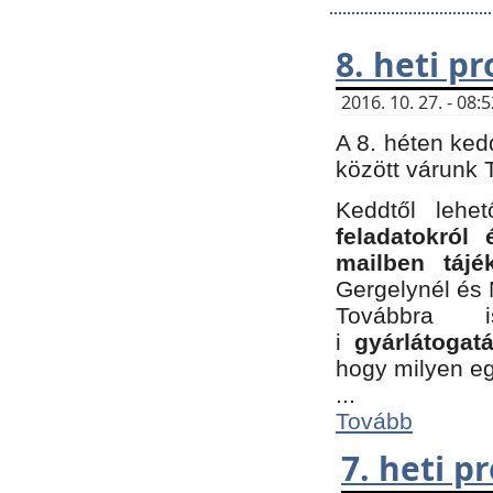
8. heti p
2016. 10. 27. - 08
A 8. héten ked
között várunk T
Keddtől leh
feladatokról
mailben tájé
Gergelynél és 
Továbbra 
i
gyárlátoga
hogy milyen e
...
Tovább
7. heti 