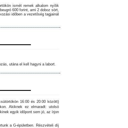
örtökön ismét remek alkalom nyílik
 beugró 600 forint, ami 2 doboz sört,
lkozási időben a vezetőség tagjainál
ás, utána el kell hagyni a labort.
sütörtökön 16:00 és 20:00 között)
kon. Akiknek ez elmaradt: utolsó
inek egyik időpont sem jó, az írjon
rtunk a G-épületben. Részvételi díj