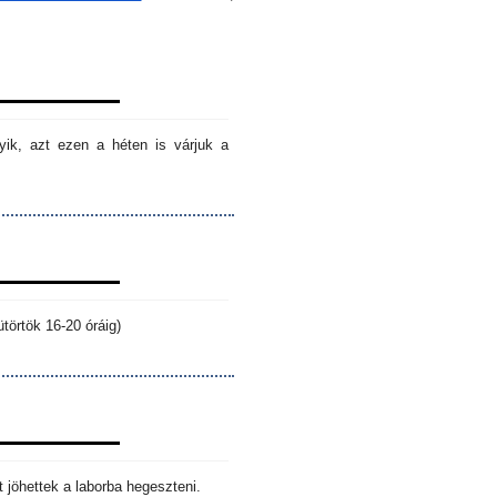
ik, azt ezen a héten is várjuk a
törtök 16-20 óráig)
 jöhettek a laborba hegeszteni.