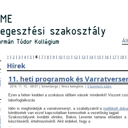
Ál
1
|
2
|
3
|
4
|
5
|
6
|
7
|
8
|
9
|
10
|
11
|
12
|
13
|
14
|
15
|
16
|
17
|
18
|
Hírek
11. heti programok és Varratverse
2016. 11. 15. - 08:07 | SimonGergo | Nincs kategória. |
0 komment eddig
Ezen a héten kedden a szokásos időben várunk mindenkit! Viszont csü
laborfoglalkozás
Idén is meghirdetjük a varratversenyt, a szabályzatról a
mellékelt dok
kérdésetek van ezzel kapcsolatban keressétek a vezetőség tagjait.
Szakosztályunk korábbi elnöke, Bakos Levente tartana előadást a
készítéséről, értelmezéséről. Akit érdekel, hogy a
...