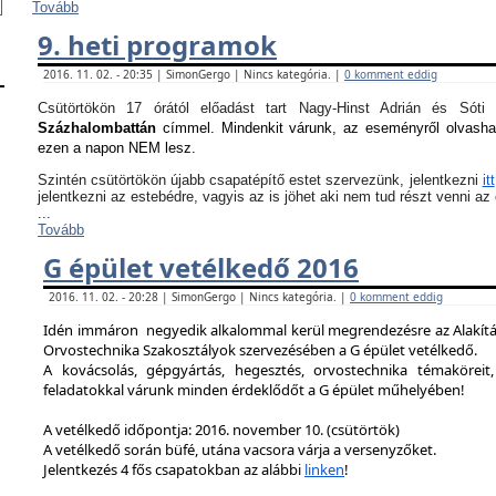
Tovább
9. heti programok
2016. 11. 02. - 20:35 | SimonGergo | Nincs kategória. |
0 komment eddig
Csütörtökön 17 órától előadást tart Nagy-Hinst Adrián és S
Százhalombattán
címmel. Mindenkit várunk, az eseményről olvash
ezen a napon NEM lesz.
Szintén csütörtökön újabb csapatépítő estet szervezünk, jelentkezni
itt
jelentkezni az estebédre, vagyis az is jöhet aki nem tud részt venni a
...
Tovább
G épület vetélkedő 2016
2016. 11. 02. - 20:28 | SimonGergo | Nincs kategória. |
0 komment eddig
Idén immáron negyedik alkalommal kerül megrendezésre az Alakítást
Orvostechnika Szakosztályok szervezésében a G épület vetélkedő.
A kovácsolás, gépgyártás, hegesztés, orvostechnika témaköreit,
feladatokkal várunk minden érdeklődőt a G épület műhelyében!
A vetélkedő időpontja: 2016. november 10. (csütörtök)
A vetélkedő során büfé, utána vacsora várja a versenyzőket.
Jelentkezés 4 fős csapatokban az alábbi
linken
!