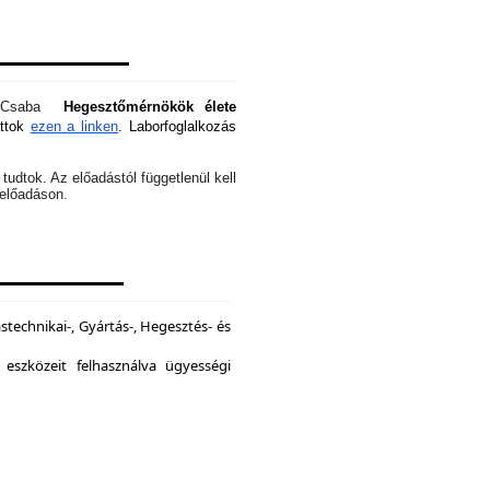
óti Csaba
Hegesztőmérnökök élete
attok
ezen a linken
. Laborfoglalkozás
tudtok. Az előadástól függetlenül kell
z előadáson.
echnikai-, Gyártás-, Hegesztés- és
 eszközeit felhasználva ügyességi