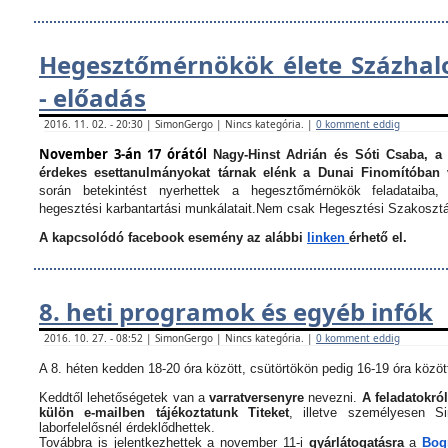
Hegesztőmérnökök élete Százha
- előadás
2016. 11. 02. - 20:30 | SimonGergo | Nincs kategória. |
0 komment eddig
November 3-án 17 órától
Nagy-Hinst Adrián és Sóti Csaba, a
érdekes esettanulmányokat tárnak elénk a Dunai Finomítóban 
során betekintést nyerhettek a hegesztőmérnökök feladataiba, 
hegesztési karbantartási munkálatait.
Nem csak Hegesztési Szakosztá
A kapcsolódó facebook esemény az alábbi
linken
érhető el.
8. heti programok és egyéb infók
2016. 10. 27. - 08:52 | SimonGergo | Nincs kategória. |
0 komment eddig
A 8. héten kedden 18-20 óra között, csütörtökön pedig 16-19 óra között
Keddtől lehetőségetek van a
varratversenyre
nevezni.
A feladatokról
külön e-mailben tájékoztatunk Titeket
, illetve személyesen 
laborfelelősnél érdeklődhettek.
Továbbra is jelentkezhettek a november 11-i
gyárlátogatásra
a
Bogn