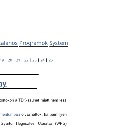
talános
Programok
System
19
|
20
|
21
|
22
|
23
|
24
|
25
ny
törtökön a TDK-szünet miatt nem lesz
umentumban
olvashattok, ha bármilyen
 Gyártói Hegesztési Utasítás (WPS)