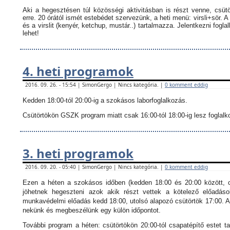
Aki a hegesztésen túl közösségi aktivitásban is részt venne, csüt
erre. 20 órától ismét estebédet szervezünk, a heti menü: virsli+sör. A
és a virslit (kenyér, ketchup, mustár..) tartalmazza.
Jelentkezni fogla
lehet!
4. heti programok
2016. 09. 26. - 15:54 | SimonGergo | Nincs kategória. |
0 komment eddig
Kedden 18:00-tól 20:00-ig a szokásos laborfoglalkozás.
Csütörtökön GSZK program miatt csak 16:00-tól 18:00-ig lesz foglalkoz
3. heti programok
2016. 09. 20. - 05:40 | SimonGergo | Nincs kategória. |
0 komment eddig
Ezen a héten a szokásos időben (kedden 18:00 és 20:00 között, c
jöhetnek hegeszteni azok akik részt vettek a kötelező előadáso
munkavédelmi előadás kedd 18:00, utolsó alapozó csütörtök 17:00. Ak
nekünk és megbeszélünk egy külön időpontot.
További program a héten: csütörtökön 20:00-tól csapatépítő estet ta