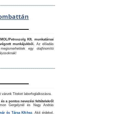
lombattán
 MOL/Petroszolg Kft. munkatársai
végzett munkájukból.
Az előadás
megismerhetitek egy olajfinomító
lyosoknak!
 várunk Titeket laborfoglalkozásra.
 és a pontos nevezési feltételekről
Simon Gergelynél és Nagy András
ár és Társa Kft-hez
. Akit érdekel,