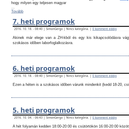
hogy milyen egy teljesen magyar
...
Tovább
7. heti programok
2016. 10. 18. - 08:40 | SimonGergo | Nincs kategória. |
0 komment eddig
Akinek már elege van a ZH-kból és egy kis kikapcsolódásra vágy
szokásos időben laborfoglalkozásra.
6. heti programok
2016. 10. 18. - 08:40 | SimonGergo | Nincs kategória. |
0 komment eddig
Ezen a héten is a szokásos időben várunk mindenkit (kedd 18-20, csü
5. heti programok
2016. 10. 04. - 06:43 | SimonGergo | Nincs kategória. |
0 komment eddig
A hét folyamán kedden 18:00-20:00 és csütörtökön 16:00-20:00 között