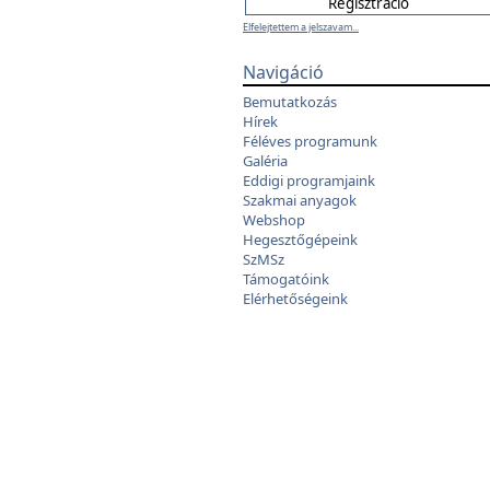
Elfelejtettem a jelszavam...
Navigáció
Bemutatkozás
Hírek
Féléves programunk
Galéria
Eddigi programjaink
Szakmai anyagok
Webshop
Hegesztőgépeink
SzMSz
Támogatóink
Elérhetőségeink