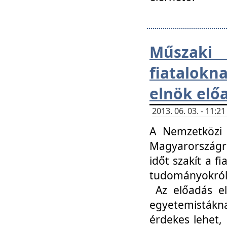
Műsza
fiatalokn
elnök elő
2013. 06. 03. - 11:
A Nemzetközi 
Magyarországr
időt szakít a f
tudományokról 
Az előadás el
egyetemisták
érdekes lehet,