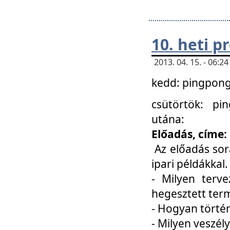
10. heti 
2013. 04. 15. - 06:
kedd: pingpong 
csütörtök: pi
utána:
Előadás, címe:
Az előadás sor
ipari példákkal
- Milyen terve
hegesztett ter
- Hogyan törté
- Milyen veszély