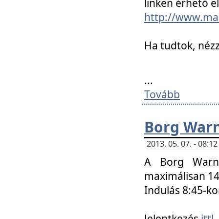
linken érhető el
http://www.mac
Ha tudtok, nézz
...
Tovább
Borg Warn
2013. 05. 07. - 08:
A Borg Warne
maximálisan 14 
Indulás 8:45-ko
Jelentkezés
itt!