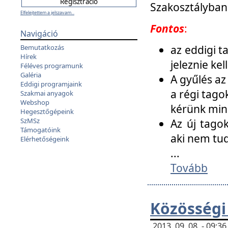
Szakosztályban
Elfelejtettem a jelszavam...
Fontos
:
Navigáció
az eddigi 
Bemutatkozás
Hírek
jeleznie ke
Féléves programunk
Galéria
A gyűlés az
Eddigi programjaink
a régi tago
Szakmai anyagok
Webshop
kérünk min
Hegesztőgépeink
SzMSz
Az új tago
Támogatóink
aki nem tud
Elérhetőségeink
...
Tovább
Közösségi
2013. 09. 08. - 09: