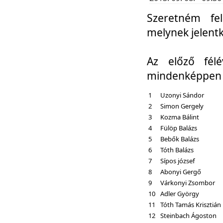
Szeretném fel
melynek jelent
Az előző fél
mindenképpen a
1
Uzonyi Sándor
2
Simon Gergely
3
Kozma Bálint
4
Fülöp Balázs
5
Bebők Balázs
6
Tóth Balázs
7
Sípos józsef
8
Abonyi Gergő
9
Várkonyi Zsombor
10
Adler György
11
Tóth Tamás Krisztián
12
Steinbach Ágoston