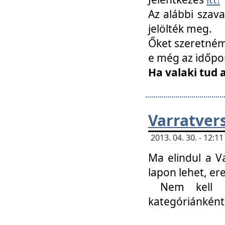
Az alábbi szav
jelölték meg.
Őket szeretném 
e még az időpo
Ha valaki tud 
Varratver
2013. 04. 30. - 12:
Ma elindul a V
lapon lehet, er
Nem kell mi
kategóriánként 