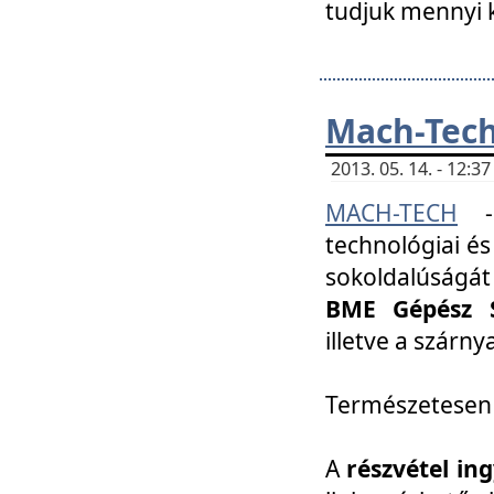
tudjuk mennyi k
Mach-Tech 
2013. 05. 14. - 12:
MACH-TECH
technológiai és
sokoldalúságát
BME Gépész S
illetve a szárn
Természetesen
A
részvétel in