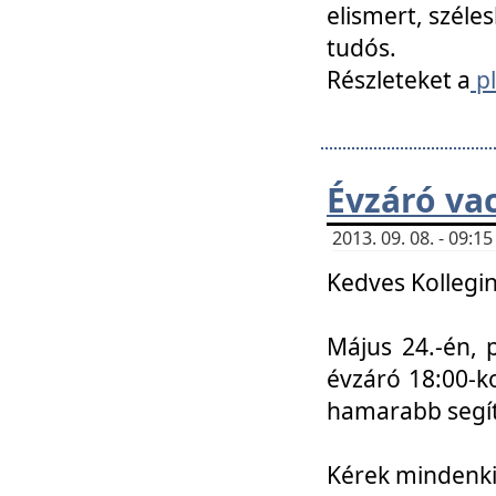
elismert, széle
tudós.
Részleteket a
pl
Évzáró va
2013. 09. 08. - 09:
Kedves Kollegin
Május 24.-én, 
évzáró 18:00-ko
hamarabb segít
Kérek mindenkit