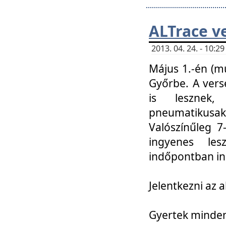
ALTrace v
2013. 04. 24. - 10:
Május 1.-én (m
Győrbe. A vers
is lesznek
pneumatikusak
Valószínűleg 7
ingyenes lesz
indőpontban in
Jelentkezni az a
Gyertek mindenk