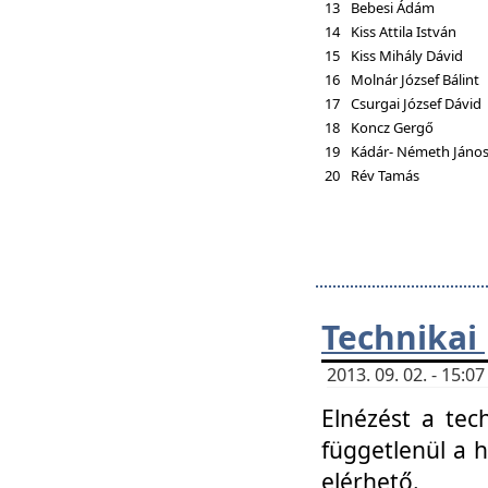
13
Bebesi Ádám
14
Kiss Attila István
15
Kiss Mihály Dávid
16
Molnár József Bálint
17
Csurgai József Dávid
18
Koncz Gergő
19
Kádár- Németh Jáno
20
Rév Tamás
Technikai
2013. 09. 02. - 15:
Elnézést a tec
függetlenül a 
elérhető.