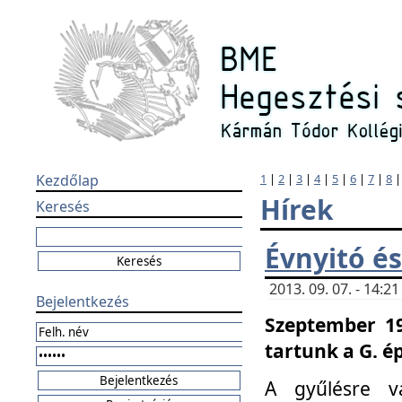
Kezdőlap
1
|
2
|
3
|
4
|
5
|
6
|
7
|
8
Hírek
Keresés
Évnyitó és
2013. 09. 07. - 14:
Bejelentkezés
Szeptember 19
tartunk a G. é
A gyűlésre v