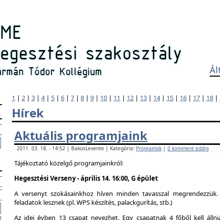
Ál
1
|
2
|
3
|
4
|
5
|
6
|
7
|
8
|
9
|
10
|
11
|
12
|
13
|
14
|
15
|
16
|
17
|
18
|
Hírek
Aktuális programjaink
2011. 03. 18. - 14:52 | BakosLevente | Kategória:
Programok
|
0 komment eddig
Tájékoztató közelgő programjainkról:
Hegesztési Verseny - április 14. 16:00, G épület
A versenyt szokásainkhoz híven minden tavasszal megrendezzük. 
feladatok lesznek (pl. WPS készítés, palackgurítás, stb.)
Az idei évben 13 csapat nevezhet. Egy csapatnak 4 főből kell álln