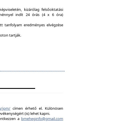
viseletén, kizárólag felsőoktatási
ménnyel indít 24 órás (4 x 6 óra)
ott tanfolyam eredményes elvégzése
oton tartják.
u/jom/
címen érhető el. Különösen
evékenységért (is) lehet kapni.
lentkezzen a
bmeheginfo@gmail.com