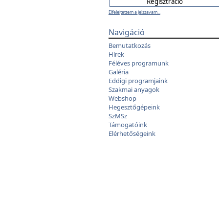
Elfelejtettem a jelszavam...
Navigáció
Bemutatkozás
Hírek
Féléves programunk
Galéria
Eddigi programjaink
Szakmai anyagok
Webshop
Hegesztőgépeink
SzMSz
Támogatóink
Elérhetőségeink