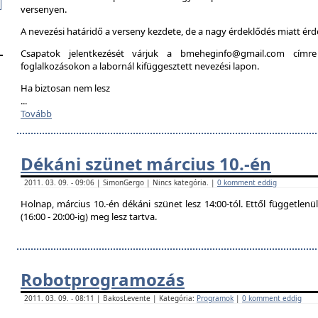
versenyen.
A nevezési határidő a verseny kezdete, de a nagy érdeklődés miatt é
Csapatok jelentkezését várjuk a bmeheginfo@gmail.com címre
foglalkozásokon a labornál kifüggesztett nevezési lapon.
Ha biztosan nem lesz
...
Tovább
Dékáni szünet március 10.-én
2011. 03. 09. - 09:06 | SimonGergo | Nincs kategória. |
0 komment eddig
Holnap, március 10.-én dékáni szünet lesz 14:00-tól. Ettől független
(16:00 - 20:00-ig) meg lesz tartva.
Robotprogramozás
2011. 03. 09. - 08:11 | BakosLevente | Kategória:
Programok
|
0 komment eddig