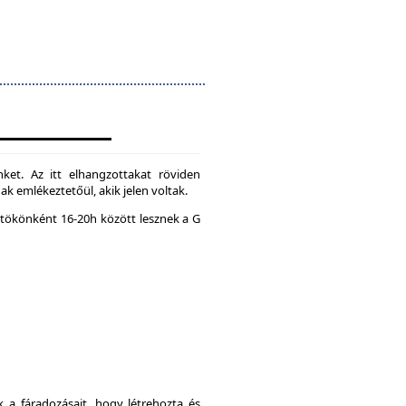
ket. Az itt elhangzottakat röviden
k emlékeztetőül, akik jelen voltak.
tökönként 16-20h között lesznek a G
a fáradozásait, hogy létrehozta és