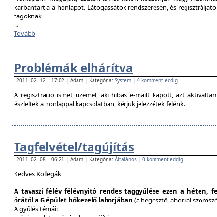
karbantartja a honlapot. Látogassátok rendszeresen, és regisztráljat
tagoknak
...
Tovább
Problémák elhárítva
2011. 02. 12. - 17:02 | Adam | Kategória:
System
|
0 komment eddig
A regisztráció ismét üzemel, aki hibás e-mailt kapott, azt aktivál
észleltek a honlappal kapcsolatban, kérjük jelezzétek felénk.
Tagfelvétel/tagújítás
2011. 02. 08. - 06:21 | Adam | Kategória:
Általános
|
0 komment eddig
Kedves Kollegák!
A tavaszi félév félévnyitó rendes taggyűlése ezen a héten, f
órától a G épület hőkezelő laborjában
(a hegesztő laborral szomsz
A gyűlés témái: