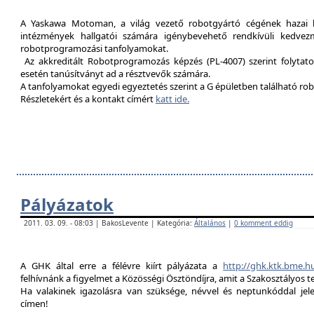
A Yaskawa Motoman, a világ vezető robotgyártó cégének hazai kép
intézmények hallgatói számára igénybevehető rendkívüli kedvez
robotprogramozási tanfolyamokat.
Az akkreditált Robotprogramozás képzés (PL-4007) szerint folytat
esetén tanúsítványt ad a résztvevők számára.
A tanfolyamokat egyedi egyeztetés szerint a G épületben található rob
Részletekért és a kontakt címért
katt ide.
Pályázatok
2011. 03. 09. - 08:03 | BakosLevente | Kategória:
Általános
|
0 komment eddig
A GHK által erre a félévre kiírt pályázata a
http://ghk.ktk.bme.h
felhívnánk a figyelmet a Közösségi Ösztöndíjra, amit a Szakosztályos t
Ha valakinek igazolásra van szüksége, névvel és neptunkóddal je
címen!