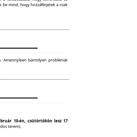
ok be mind, hogy hozzáférjetek a csak
tam. Amennyiben bármilyen problémát
ebruár 10-én, csütörtökön lesz 17
édos terem).