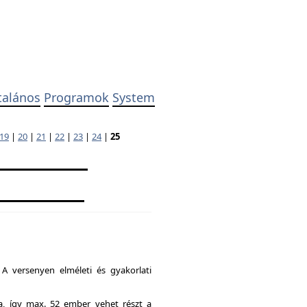
talános
Programok
System
19
|
20
|
21
|
22
|
23
|
24
|
25
A versenyen elméleti és gyakorlati
ia, így max. 52 ember vehet részt a