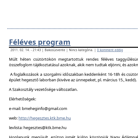
Féléves program
2011. 02. 14. - 21:43 | BakosLevente | Nincs kategória. |
0 komment eddig
Múlt héten csütörtökön megtartottuk rendes féléves taggyűlésün
összefoglom tájékoztatásul azoknak, akik nem tudtak eljönni, és azokna
A foglalkozások a szorgalmi időszakban keddenként 16-18h és csütör
épület hegesztő laborban (kivéve az ünnepeket, pl. március 15., kedd).
A Szakosztály vezetősége változatlan.
Elérhetőségek:
e-mail: bmeheginfo@gmail.com
web:
http://hegesztes.ktk.bme.hu
levlista: hegesztes@ktk.bme.hu
Honlapunk megújult, ezúton ismét külön köszönjük Nagy Ádámnak 