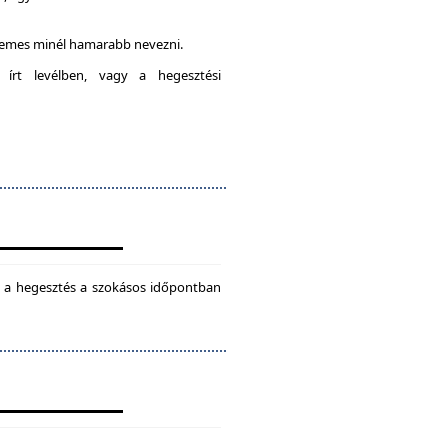
rdemes minél hamarabb nevezni.
 írt levélben, vagy a hegesztési
ül a hegesztés a szokásos időpontban