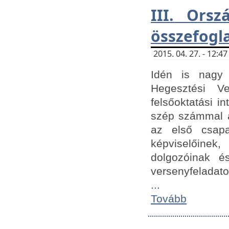
III. Orsz
összefogl
2015. 04. 27. - 12:
Idén is nagy 
Hegesztési Ve
felsőoktatási 
szép számmal a
az első csap
képviselőine
dolgozóinak é
versenyfeladato
...
Tovább