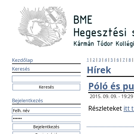
Kezdőlap
1
|
2
|
3
|
4
|
5
|
6
|
7
|
8
Hírek
Keresés
Póló és pu
2015. 09. 09. - 19:
Bejelentkezés
Részleteket
itt 