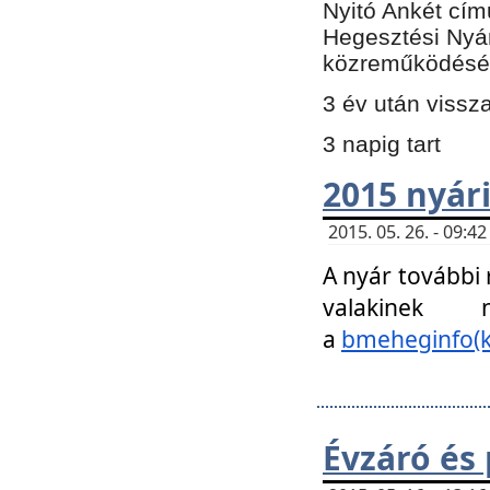
Nyitó Ankét cím
Hegesztési Nyá
közreműködésé
3 év után vissz
3 napig tart
2015 nyári
2015. 05. 26. - 09:
A nyár további
valakinek
a
bmeheginfo(k
Évzáró és