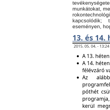
tevékenységet
munkátokat, me
rokontechnoló
kapcsolódik;
eseményen, hogy
13. és 14.
2015. 05. 04. - 13:
A 13. héten
A 14. héten
félévzáró v
Az alább
programfel
póthét csü
programja,
kerül meg