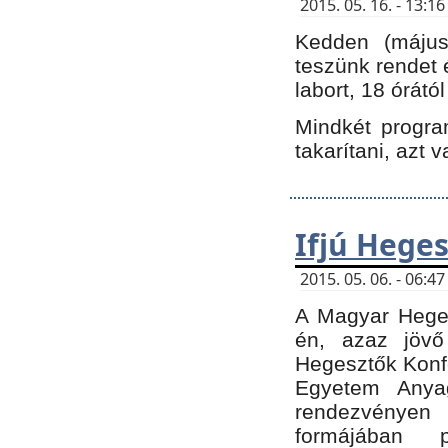
2015. 05. 16. - 13:
Kedden (május 
teszünk rendet 
labort, 18 órátó
Mindkét program
takarítani, azt 
Ifjú Hege
2015. 05. 06. - 06:
A Magyar Heges
én, azaz jövő
Hegesztők Konfe
Egyetem Anyag
rendezvén
formájában 