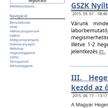
GSZK Nyíl
Elfelejtettem a jelszavam...
2015. 09. 07. - 08:
Navigáció
Várunk minde
Bemutatkozás
Hírek
laborbemutató
Féléves programunk
Galéria
megismerhetite
Eddigi programjaink
illetve 1-2 heg
Szakmai anyagok
Webshop
jelentkezés
itt.
Hegesztőgépeink
SzMSz
Támogatóink
Elérhetőségeink
III. Heg
kezdd az ő
2015. 08. 17. - 13:
A Magyar Hegesz