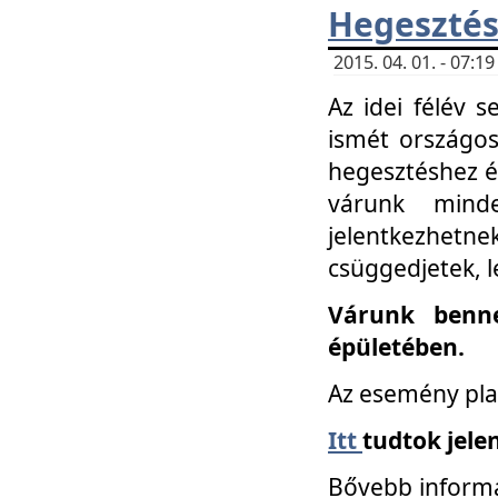
Hegesztés
2015. 04. 01. - 07:
Az idei félév 
ismét országos
hegesztéshez é
várunk mind
jelentkezhe
csüggedjetek, l
Várunk benne
épületében.
Az esemény pla
Itt
tudtok jele
Bővebb informá