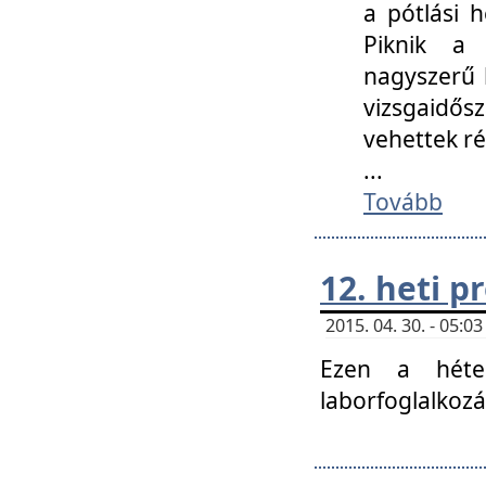
a pótlási h
Piknik a 
nagyszerű 
vizsgaidő
vehettek ré
...
Tovább
12. heti 
2015. 04. 30. - 05:
Ezen a héte
laborfoglalkozá