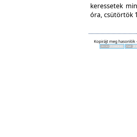
keressetek min
óra, csütörtök 
Kopirájt meg hasonlók -