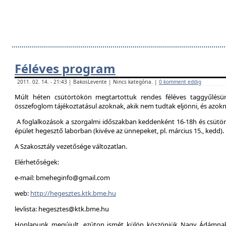
Féléves program
2011. 02. 14. - 21:43 | BakosLevente | Nincs kategória. |
0 komment eddig
Múlt héten csütörtökön megtartottuk rendes féléves taggyűlésün
összefoglom tájékoztatásul azoknak, akik nem tudtak eljönni, és azokna
A foglalkozások a szorgalmi időszakban keddenként 16-18h és csütör
épület hegesztő laborban (kivéve az ünnepeket, pl. március 15., kedd).
A Szakosztály vezetősége változatlan.
Elérhetőségek:
e-mail: bmeheginfo@gmail.com
web:
http://hegesztes.ktk.bme.hu
levlista: hegesztes@ktk.bme.hu
Honlapunk megújult, ezúton ismét külön köszönjük Nagy Ádámnak 