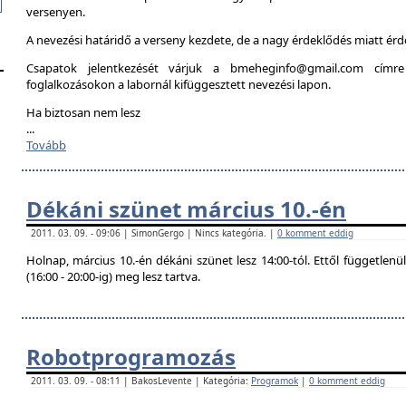
versenyen.
A nevezési határidő a verseny kezdete, de a nagy érdeklődés miatt é
Csapatok jelentkezését várjuk a bmeheginfo@gmail.com címre
foglalkozásokon a labornál kifüggesztett nevezési lapon.
Ha biztosan nem lesz
...
Tovább
Dékáni szünet március 10.-én
2011. 03. 09. - 09:06 | SimonGergo | Nincs kategória. |
0 komment eddig
Holnap, március 10.-én dékáni szünet lesz 14:00-tól. Ettől független
(16:00 - 20:00-ig) meg lesz tartva.
Robotprogramozás
2011. 03. 09. - 08:11 | BakosLevente | Kategória:
Programok
|
0 komment eddig