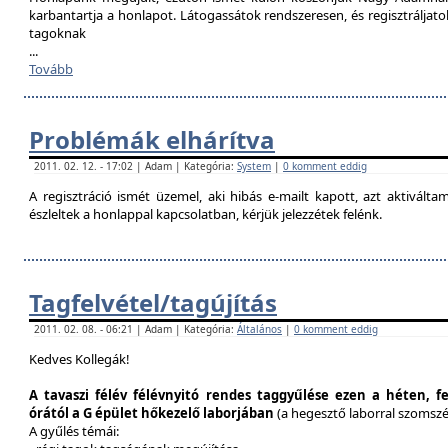
karbantartja a honlapot. Látogassátok rendszeresen, és regisztráljat
tagoknak
...
Tovább
Problémák elhárítva
2011. 02. 12. - 17:02 | Adam | Kategória:
System
|
0 komment eddig
A regisztráció ismét üzemel, aki hibás e-mailt kapott, azt aktivál
észleltek a honlappal kapcsolatban, kérjük jelezzétek felénk.
Tagfelvétel/tagújítás
2011. 02. 08. - 06:21 | Adam | Kategória:
Általános
|
0 komment eddig
Kedves Kollegák!
A tavaszi félév félévnyitó rendes taggyűlése ezen a héten, f
órától a G épület hőkezelő laborjában
(a hegesztő laborral szomsz
A gyűlés témái: