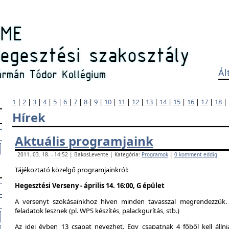
Ál
1
|
2
|
3
|
4
|
5
|
6
|
7
|
8
|
9
|
10
|
11
|
12
|
13
|
14
|
15
|
16
|
17
|
18
|
Hírek
Aktuális programjaink
2011. 03. 18. - 14:52 | BakosLevente | Kategória:
Programok
|
0 komment eddig
Tájékoztató közelgő programjainkról:
Hegesztési Verseny - április 14. 16:00, G épület
A versenyt szokásainkhoz híven minden tavasszal megrendezzük. 
feladatok lesznek (pl. WPS készítés, palackgurítás, stb.)
Az idei évben 13 csapat nevezhet. Egy csapatnak 4 főből kell álln