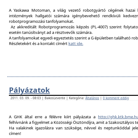
A Yaskawa Motoman, a világ vezető robotgyártó cégének hazai kép
intézmények hallgatói számára igénybevehető rendkívüli kedvez
robotprogramozási tanfolyamokat.
Az akkreditált Robotprogramozás képzés (PL-4007) szerint folytat
esetén tanúsítványt ad a résztvevők számára.
A tanfolyamokat egyedi egyeztetés szerint a G épületben található rob
Részletekért és a kontakt címért
katt ide.
Pályázatok
2011. 03. 09. - 08:03 | BakosLevente | Kategória:
Általános
|
0 komment eddig
A GHK által erre a félévre kiírt pályázata a
http://ghk.ktk.bme.h
felhívnánk a figyelmet a Közösségi Ösztöndíjra, amit a Szakosztályos t
Ha valakinek igazolásra van szüksége, névvel és neptunkóddal je
címen!