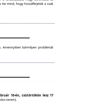
ok be mind, hogy hozzáférjetek a csak
tam. Amennyiben bármilyen problémát
ebruár 10-én, csütörtökön lesz 17
édos terem).