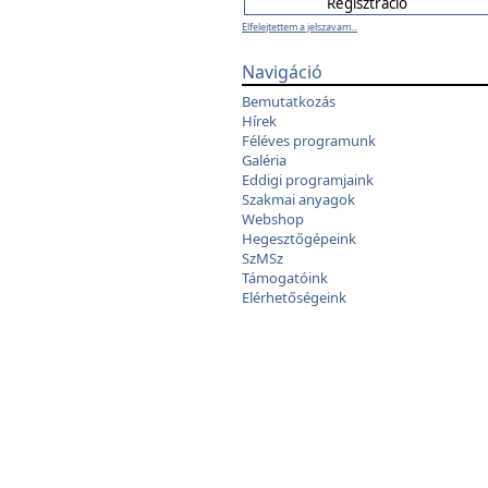
Elfelejtettem a jelszavam...
Navigáció
Bemutatkozás
Hírek
Féléves programunk
Galéria
Eddigi programjaink
Szakmai anyagok
Webshop
Hegesztőgépeink
SzMSz
Támogatóink
Elérhetőségeink