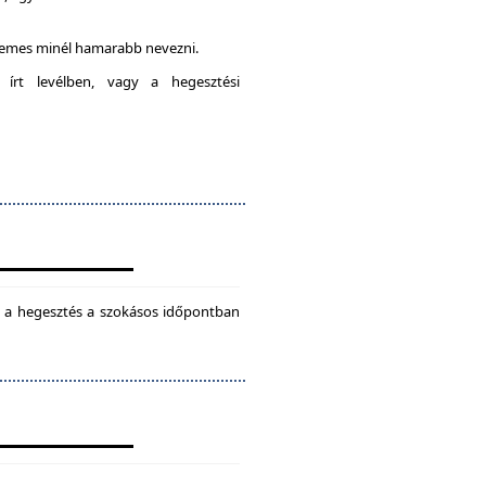
rdemes minél hamarabb nevezni.
 írt levélben, vagy a hegesztési
ül a hegesztés a szokásos időpontban