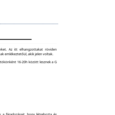
ket. Az itt elhangzottakat röviden
k emlékeztetőül, akik jelen voltak.
tökönként 16-20h között lesznek a G
a fáradozásait, hogy létrehozta és