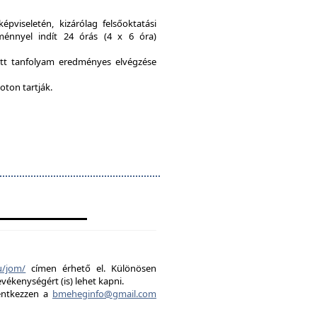
viseletén, kizárólag felsőoktatási
ménnyel indít 24 órás (4 x 6 óra)
ott tanfolyam eredményes elvégzése
oton tartják.
u/jom/
címen érhető el. Különösen
evékenységért (is) lehet kapni.
lentkezzen a
bmeheginfo@gmail.com