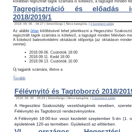
korábban regisztrált tagok számára is kötelező, a tagságot minden fél
Tagregisztráció és előadás i
2018/2019/1
2018. 09. 06. - 06:27 | SimonGergo | Nincs kategória. |
0 komment eddig
Az alábbi
űrlap
kitöltésével lehet jelentkezni a Hegesztési Szakosztá
regisztrált tagok számára is kötelező, a tagságot minden félévben meg
​A kötelező balesetvédelmi oktatások időpontja (az oktatáson minde
vennie):
​2018.09.06. Csütrötök 18:00
2018.09.11. Kedd 18:00
2018.09.13. Csütörtök 16:00
Új tagjaink számára, illetve a
...
Tovább
Félévnyitó és Tagtoborzó 2018/201
2018. 08. 30. - 05:24 | SimonGergo | Nincs kategória. |
0 komment eddig
A Hegesztési Szakosztály vezetőségének nevében, szerete
Félévnyitó és Tagtoborzó rendezvényünkre.
A Félévnyitó 18:00-kor veszi kezdetét szeptember 5-én (1. 
épületének 120-as termében. Gyülekező az előtérben.
VI. országos Hegesztési 