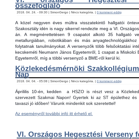
összefoglaló
2018. 04. 24. - 09:30 | SimonGergo | Nincs kategória. |
0 komment eddig
A közel negyven éves múltra visszatekintő hallgatói önt
Szakosztály idén is nagy sikerrel rendezte meg a VI. Országos
án. A megmérettetésen 9 csapatot alkotó 35 hallgató ver
metallurgiában, robotikában és más anyagtechnológiákhoz
folytatnak tanulmányokat. A versenyzők több felsőoktatási in
kecskeméti Neumann János Egyetemről, 1 csapat a Miskolci 
Egyetemről, míg a többi versenyző a BME-ről kerül ki.
Közlekedésmérnöki Szakkollégiu
Nap
2018. 04. 04. - 05:08 | SimonGergo | Nincs kategória. |
0 komment eddig
Áprililis 10-én, kedden
a HSZO is részt vesz a Közlekedé
szervezett Szakmai Napon! Gyertek ki az ST épülethez és 
tavaszi jó időben! Várunk mindenkit sok szeretettel!
Az eseményről további infó itt érhető el.
VI. Országos Hegesztési Verseny f