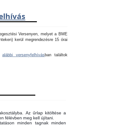
elhívás
Hegesztési Versenyen, melyet a BME
nteken) kerül megrendezésre 15 órai
az
alábbi versenyfelhívás
ban találtok
akosztályba. Az űrlap kitöltése a
n félévben meg kell újítani.
oktatáson minden tagnak minden