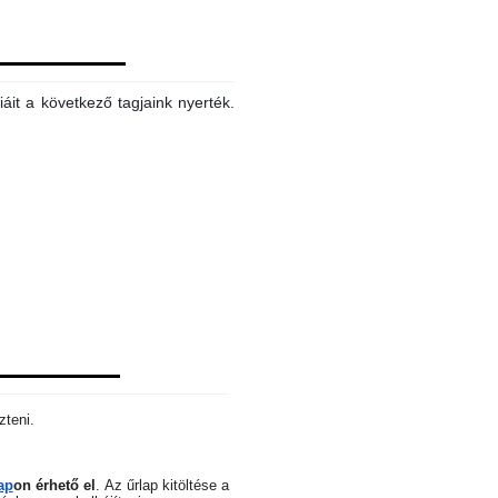
áit a következő tagjaink nyerték.
zteni.
ap
on érhető el
.
Az űrlap kitöltése a