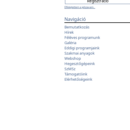
Elfelejtettem a jelszavam...
Navigáció
Bemutatkozás
Hírek
Féléves programunk
Galéria
Eddigi programjaink
Szakmai anyagok
Webshop
Hegesztőgépeink
SzMSz
Támogatóink
Elérhetőségeink