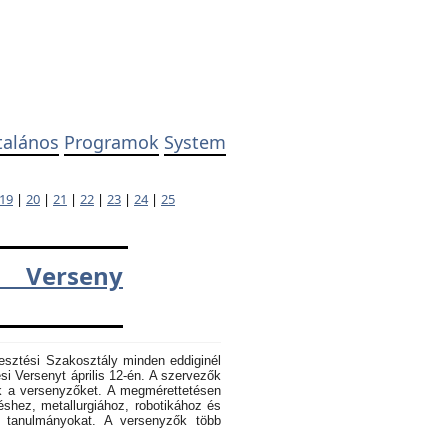
talános
Programok
System
19
|
20
|
21
|
22
|
23
|
24
|
25
 Verseny
esztési Szakosztály minden eddiginél
 Versenyt április 12-én. A szervezők
k a versenyzőket. A megmérettetésen
éshez, metallurgiához, robotikához és
k tanulmányokat. A versenyzők több