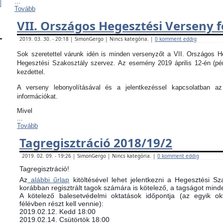
...
Tovább
VII. Országos Hegesztési Verseny f
2019. 03. 30. - 20:18 | SimonGergo | Nincs kategória. |
0 komment eddig
Sok szeretettel várunk idén is minden versenyzőt a VII. Országos 
Hegesztési Szakosztály szervez. Az esemény 2019 április 12-én (pé
kezdettel.
A verseny lebonyolításával és a jelentkezéssel kapcsolatban 
információkat.
Mivel
...
Tovább
Tagregisztráció 2018/19/2
2019. 02. 09. - 19:26 | SimonGergo | Nincs kategória. |
0 komment eddig
Tagregisztráció!
Az
alábbi űrlap
kitöltésével lehet jelentkezni a Hegesztési Sz
korábban regisztrált tagok számára is kötelező, a tagságot minde
​A kötelező balesetvédelmi oktatások időpontja (az egyik 
félévben részt kell vennie):
​2019.02.12. Kedd 18:00
2019.02.14. Csütörtök 18:00