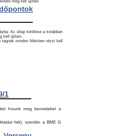
évben meg kell újítani.
dőpontok
lyba. Az űrlap kitöltése a korábban
 kell újítani.
n tagnak minden félévben részt kell
9/1
ttel hívunk meg benneteket a
oktatási hét), szerdán a BME G
Verseny