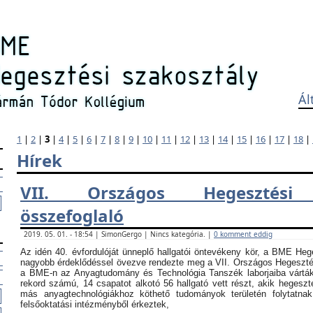
Ál
1
|
2
|
3
|
4
|
5
|
6
|
7
|
8
|
9
|
10
|
11
|
12
|
13
|
14
|
15
|
16
|
17
|
18
|
Hírek
VII. Országos Hegesztési
összefoglaló
2019. 05. 01. - 18:54 | SimonGergo | Nincs kategória. |
0 komment eddig
Az idén 40. évfordulóját ünneplő hallgatói öntevékeny kör, a BME Heg
nagyobb érdeklődéssel övezve rendezte meg a VII. Országos Hegesztési
a BME-n az Anyagtudomány és Technológia Tanszék laborjaiba vártá
rekord számú, 14 csapatot alkotó 56 hallgató vett részt, akik hegeszt
más anyagtechnológiákhoz köthető tudományok területén folytatna
felsőoktatási intézményből érkeztek,