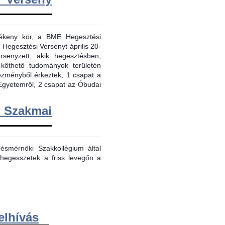
evékeny kör, a BME Hegesztési
 Hegesztési Versenyt április 20-
senyzett, akik hegesztésben,
 köthető tudományok területén
tézményből érkeztek, 1 csapat a
Egyetemről, 2 csapat az Óbudai
m Szakmai
smérnöki Szakkollégium által
hegesszetek a friss levegőn a
elhívás