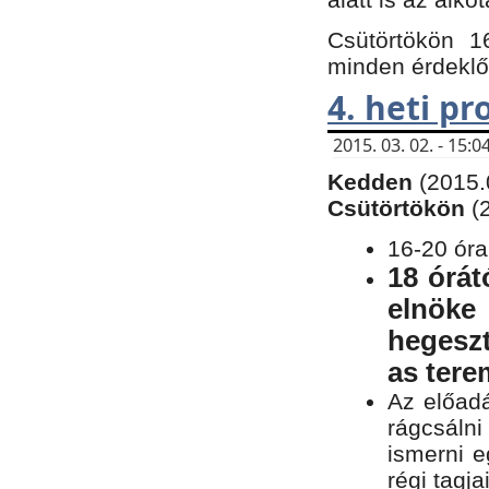
Csütörtökön 1
minden érdeklő
4. heti p
2015. 03. 02. - 15
Kedden
(2015.
Csütörtökön
(
16-20 óra
18 órát
elnöke
hegeszt
as ter
Az előad
rágcsálni
ismerni e
régi tagja