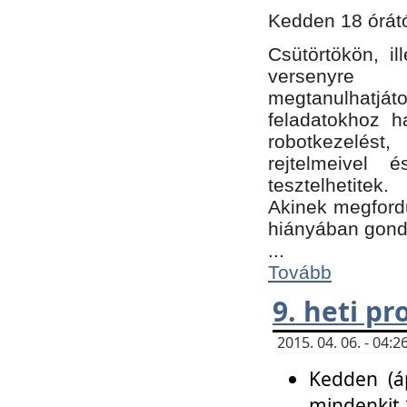
Kedden 18 órátó
Csütörtökön, i
versenyre k
megtanulhatj
feladatokhoz ha
robotkezelést
rejtelmeivel 
tesztelhetitek.
Akinek megfordu
hiányában gon
...
Tovább
9. heti p
2015. 04. 06. - 04
Kedden (áp
mindenkit 