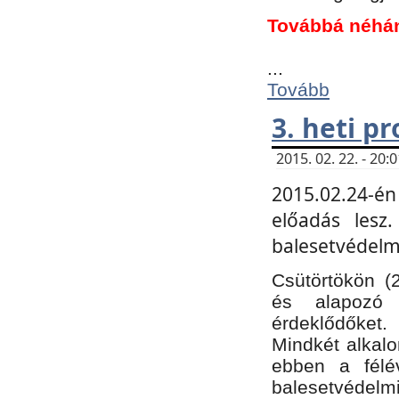
Továbbá néhá
...
Tovább
3. heti p
2015. 02. 22. - 20
2015.02.24-én
előadás lesz
balesetvédelmi
Csütörtökön (
és alapozó e
érdeklődőket.
Mindkét alkalo
ebben a félé
balesetvédelmi