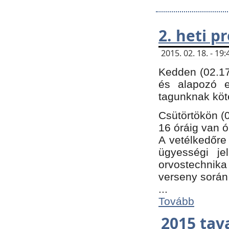
2. heti 
2015. 02. 18. - 1
Kedden (02.17
és alapozó e
tagunknak köt
Csütörtökön (0
16 óráig van ó
A vetélkedőre 
ügyességi je
orvostechnika 
verseny során
...
Tovább
2015 tav