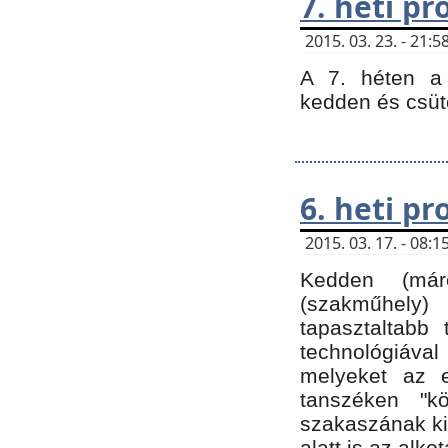
7. heti p
2015. 03. 23. - 21
A 7. héten a 
kedden és csüt
6. heti p
2015. 03. 17. - 08
Kedden (márc
(szakműhely)
tapasztaltabb 
technológiával
melyeket az e
tanszéken "k
szakaszának ki
alatt is az alko