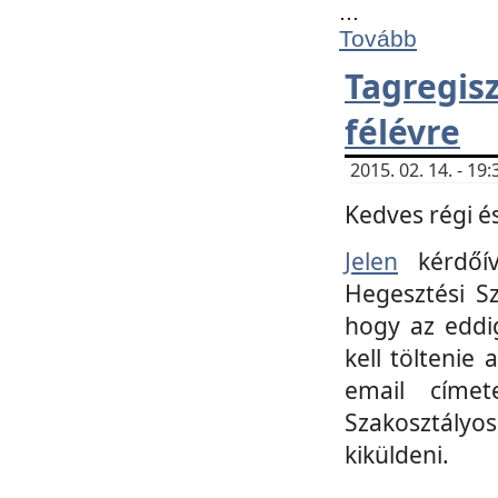
...
Tovább
Tagregi
félévre
2015. 02. 14. - 1
Kedves régi és
Jelen
kérdőív
Hegesztési Sz
hogy az eddi
kell töltenie
email címet
Szakosztályo
kiküldeni.