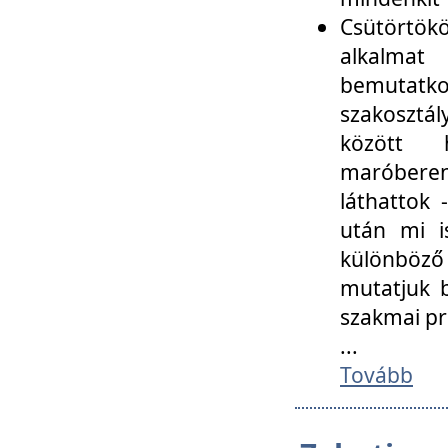
Csütörtökö
alkalmat
bemutatko
szakosztál
között
maróbere
láthattok
után mi i
különböző 
mutatjuk b
szakmai p
...
Tovább