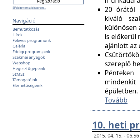
munkadarab
20 órától 
Elfelejtettem a jelszavam...
kiváló sz
Navigáció
különösen a
Bemutatkozás
Hírek
is előkerül
Féléves programunk
ajánlott az
Galéria
Eddigi programjaink
Csütörtökö
Szakmai anyagok
szereplő he
Webshop
Hegesztőgépeink
Pénteken 
SzMSz
Támogatóink
mindenkit
Elérhetőségeink
épületben. 
Tovább
10. heti 
2015. 04. 15. - 06: