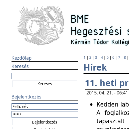
Kezdőlap
1
|
2
|
3
|
4
|
5
|
6
|
7
|
8
Hírek
Keresés
11. heti 
2015. 04. 21. - 06:
Bejelentkezés
Kedden labo
A foglalko
tapasztal