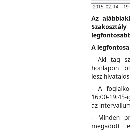
2015. 02. 14. - 
Az alábbiak
Szakosztá
legfontosabb
A legfontosa
- Aki tag s
honlapon töl
lesz hivatalo
- A foglalk
16:00-19:45-i
az intervallu
- Minden pr
megadott e