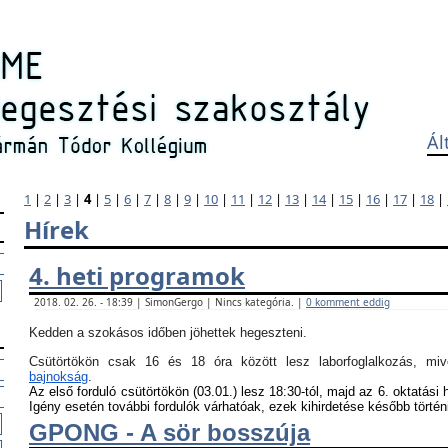
Ál
1
|
2
|
3
|
4
|
5
|
6
|
7
|
8
|
9
|
10
|
11
|
12
|
13
|
14
|
15
|
16
|
17
|
18
|
Hírek
4. heti programok
2018. 02. 26. - 18:39 | SimonGergo | Nincs kategória. |
0 komment eddig
Kedden a szokásos időben jöhettek hegeszteni.
Csütörtökön csak 16 és 18 óra között lesz laborfoglalkozás, m
bajnokság
.
Az első forduló csütörtökön (03.01.) lesz 18:30-tól, majd az 6. oktatási 
Igény esetén további fordulók várhatóak, ezek kihirdetése később történ
GPONG - A sör bosszúja