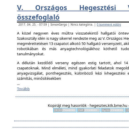
V. Országos Hegesztési V
összefoglaló
2017. 04. 25. - 07:59 | SimonGergo | Nincs kategória. |
0 komment eddig
A közel negyven éves múltra visszatekintő hallgatói önte
Szakosztály idén is nagy sikerrel rendezte meg az V. Országos Heg
megmérettetésen 13 csapatot alkotó 50 hallgató versenyzett, aki
robotikában és más anyagtechnológiákhoz köthető tudo
tanulmányokat.
A délután kezdődő verseny egészen estig tartott, ahol 14 ál
csapatoknak. Mind elméleti, mind gyakorlati feladatok megold
anyagvizsgálat, ponthegesztés, különböző kézi ívhegesztési el
számítás, minősítésekben
...
Tovább
Kopirájt meg hasonlók - hegesztes.ktk.bme.hu -