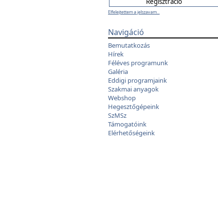
Elfelejtettem a jelszavam...
Navigáció
Bemutatkozás
Hírek
Féléves programunk
Galéria
Eddigi programjaink
Szakmai anyagok
Webshop
Hegesztőgépeink
SzMSz
Támogatóink
Elérhetőségeink