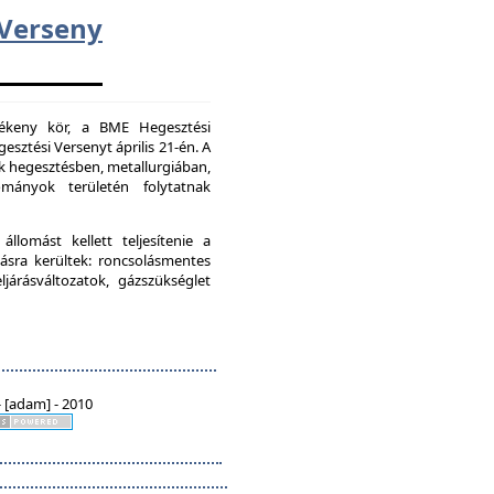
erseny
vékeny kör, a BME Hegesztési
esztési Versenyt április 21-én. A
k hegesztésben, metallurgiában,
mányok területén folytatnak
lomást kellett teljesítenie a
ásra kerültek: roncsolásmentes
járásváltozatok, gázszükséglet
 [adam] - 2010