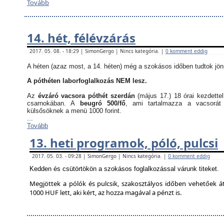
Tovább
14. hét, félévzárás
2017. 05. 08. - 18:29 | SimonGergo | Nincs kategória. |
0 komment eddig
A héten (azaz most, a 14. héten) még a szokásos időben tudtok jön
A póthéten laborfoglalkozás NEM lesz.
Az
évzáró vacsora póthét szerdán
(május 17.) 18 órai kezdette
csarnokában. A
beugró 500/fő
, ami tartalmazza a vacsorát
külsősöknek a menü 1000 forint.
...
Tovább
13. heti programok, póló, pulcsi
2017. 05. 03. - 09:28 | SimonGergo | Nincs kategória. |
0 komment eddig
Kedden és csütörtökön a szokásos foglalkozással várunk titeket.
Megjöttek a pólók és pulcsik, szakosztályos időben vehetőek á
1000 HUF lett, aki kért, az hozza magával a pénzt is.