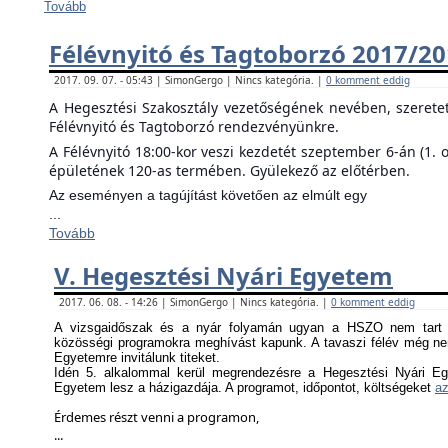
Tovább
Félévnyitó és Tagtoborzó 2017/2
2017. 09. 07. - 05:43 | SimonGergo | Nincs kategória. |
0 komment eddig
A Hegesztési Szakosztály vezetőségének nevében, szerete
Félévnyitó és Tagtoborzó rendezvényünkre.
A Félévnyitó 18:00-kor veszi kezdetét szeptember 6-án (1. 
épületének 120-as termében. Gyülekező az előtérben.
Az eseményen a tagújítást követően az elmúlt egy
...
Tovább
V. Hegesztési Nyári Egyetem
2017. 06. 08. - 14:26 | SimonGergo | Nincs kategória. |
0 komment eddig
A vizsgaidőszak és a nyár folyamán ugyan a HSZO nem tart f
közösségi programokra meghívást kapunk. A tavaszi félév még nem
Egyetemre invitálunk titeket.
Idén 5. alkalommal kerül megrendezésre a Hegesztési Nyári Eg
Egyetem lesz a házigazdája. A programot, időpontot, költségeket
az
Érdemes részt venni a programon,
...