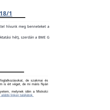
018/1
ttel hívunk meg benneteket a
oktatási hét), szerdán a BME G
oglalkozásokat, de szakmai és
 is ért véget, de mi máris Nyári
yetem, melynek idén a Miskolci
 alábbi linken találjátok.