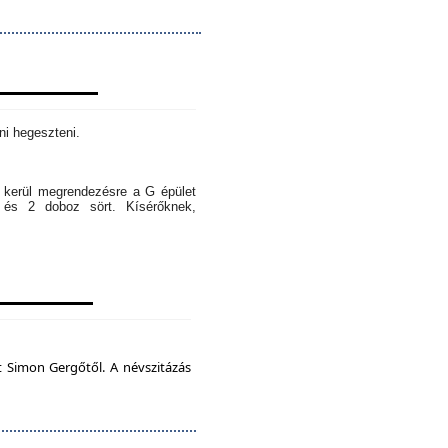
ni hegeszteni.
l kerül megrendezésre a G épület
 és 2 doboz sört. Kísérőknek,
t Simon Gergőtől. A névszitázás