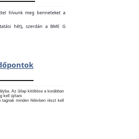
ettel hívunk meg benneteket a
ktatási hét), szerdán a BME G
dőpontok
ályba. Az űrlap kitöltése a korábban
 kell újítani.
n tagnak minden félévben részt kell