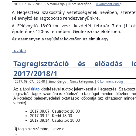
2018. 02. 02. - 20:09 | SimonGergo | Nincs kategória. |
0 komment eddig
A Hegesztési Szakosztály vezetőségének nevében, szeret
Félévnyitó és Tagtoborzó rendezvényünkre.
A Félévnyitó 18:00-kor veszi kezdetét február 7-én (1. o
épületének 120-as termében. Gyülekező az előtérben.
Az eseményen a tagújítást követően az elmúlt egy
...
Tovább
Tagregisztráció és előadás i
2017/2018/1
2017. 09. 07. - 05:48 | SimonGergo | Nincs kategória. |
0 komment eddig
Az alábbi
űrlap
kitöltésével tudtok jelentkezni a Hegesztési Szakoszt
regisztrált tagok számára is kötelező, a tagságot minden félévben meg
​A kötelező balesetvédelmi oktatások időpontja (az oktatáson minde
vennie):
​2017.09.07. Csütrötök 16:00
2017.09.12. Kedd 18:00
2017.09.14. Csütörtök 18:00
Új tagjaink számára, illetve a
...