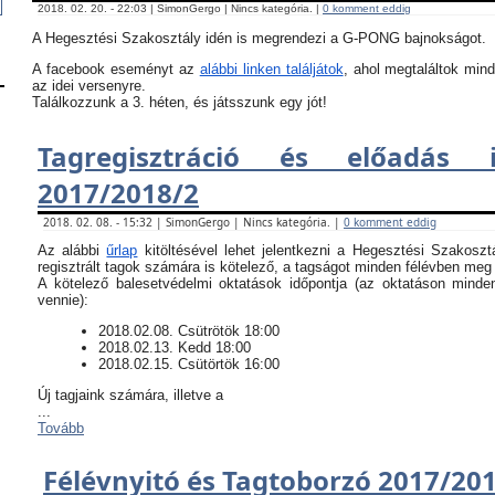
2018. 02. 20. - 22:03 | SimonGergo | Nincs kategória. |
0 komment eddig
A Hegesztési Szakosztály idén is megrendezi a G-PONG bajnokságot.
A facebook eseményt az
alábbi linken találjátok
, ahol megtaláltok mind
az idei versenyre.
Találkozzunk a 3. héten, és játsszunk egy jót!
Tagregisztráció és előadás i
2017/2018/2
2018. 02. 08. - 15:32 | SimonGergo | Nincs kategória. |
0 komment eddig
Az alábbi
űrlap
kitöltésével lehet jelentkezni a Hegesztési Szakoszt
regisztrált tagok számára is kötelező, a tagságot minden félévben meg k
​A kötelező balesetvédelmi oktatások időpontja (az oktatáson minde
vennie):
​2018.02.08. Csütrötök 18:00
2018.02.13. Kedd 18:00
2018.02.15. Csütörtök 16:00
Új tagjaink számára, illetve a
...
Tovább
Félévnyitó és Tagtoborzó 2017/20