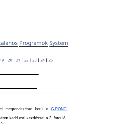
talános
Programok
System
19
|
20
|
21
|
22
|
23
|
24
|
25
ivel megrendezésre kerül a
G-PONG
héten kedd esti kezdéssel a 2. forduló.
ik.