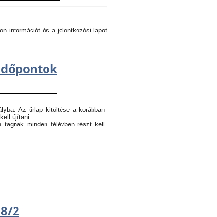
en információt és a jelentkezési lapot
dőpontok
ályba. Az űrlap kitöltése a korábban
ell újítani.
n tagnak minden félévben részt kell
18/2