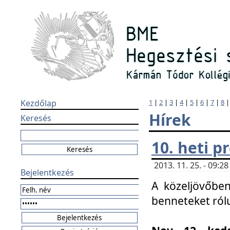
Kezdőlap
1
|
2
|
3
|
4
|
5
|
6
|
7
|
8
Hírek
Keresés
10. heti 
2013. 11. 25. - 09:
Bejelentkezés
A közeljövőben
benneteket ról