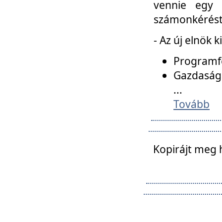
vennie egy 
számonkérést t
- Az új elnök 
Programfe
Gazdasági
...
Tovább
Kopirájt meg 