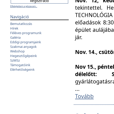
Nov. 12, kedd
tekintettel. 
Elfelejtettem a jelszavam...
TECHNOLÓGIA s
Navigáció
előadások 8:30
Bemutatkozás
Hírek
épület aulájába
Féléves programunk
jár.
Galéria
Eddigi programjaink
Szakmai anyagok
Nov. 14., csüt
Webshop
Hegesztőgépeink
SzMSz
Támogatóink
Nov 15., pénte
Elérhetőségeink
délelőtt:
gyárlátogatásr
...
Tovább