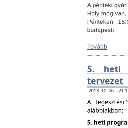
A pénteki gyár
Hely még van, 
Pénteken 15:
budapesti
...
Tovább
5. heti
tervezet
2013. 10. 06. - 21
A Hegesztési 
alábbiakban:
5. heti prog