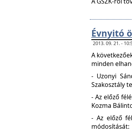
A GSZK-ról to
Évnyitó 
2013. 09. 21. - 1
A következőek
minden elhang
- Uzonyi Sánd
Szakosztály t
- Az előző fél
Kozma Bálinto
- Az előző f
módosítását: