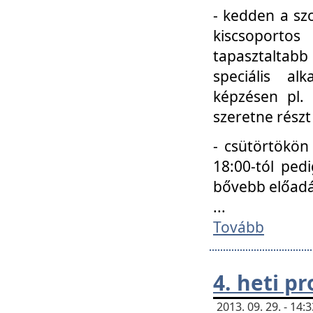
- kedden a szo
kiscsoportos
tapasztaltab
speciális a
képzésen pl.
szeretne részt
- csütörtökön
18:00-tól ped
bővebb előadá
...
Tovább
4. heti p
2013. 09. 29. - 14