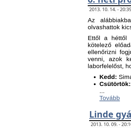
2013. 10. 14. - 20
Az alábbiakb
olvashattok kic
Ettől a héttől
kötelező előa
ellenőrizni fo
venni, azok k
laborfelelőst, h
K
edd:
Sima
Csütörtök:
...
Tovább
Linde gyá
2013. 10. 09. - 20