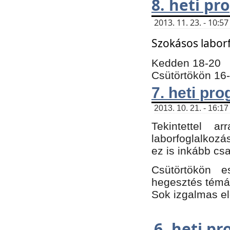
8. heti p
2013. 11. 23. - 10:
Szokásos labor
Kedden 18-20
Csütörtökön 16
7. heti pr
2013. 10. 21. - 16:17
Tekintettel 
laborfoglalkozá
ez is inkább csa
Csütörtökön e
hegesztés témáb
Sok izgalmas el
6. heti p