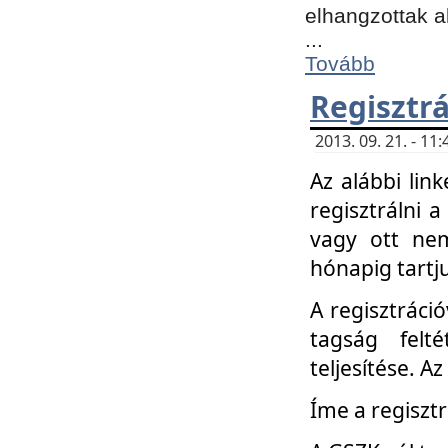
elhangzottak a
...
Tovább
Regisztrá
2013. 09. 21. - 1
Az alábbi lin
regisztrálni a
vagy ott nem
hónapig tartju
A regisztráció
tagság felt
teljesítése. A
Íme a regisztr