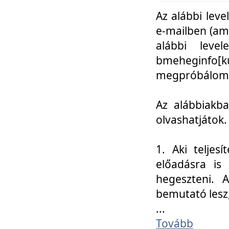
Az alábbi leve
e-mailben (am
alábbi leve
bmeheginfo[k
megpróbálom k
Az alábbiakba
olvashatjátok.
1. Aki teljes
előadásra is
hegeszteni. 
bemutató lesz
...
Tovább