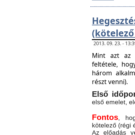
Hegesz
(kötelező
2013. 09. 23. - 13
Mint azt az 
feltétele, ho
három alkalm
részt venni).
Első időpo
első emelet, e
Fontos
, ho
kötelező (régi 
Az előadás vé