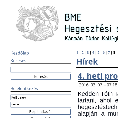
Kezdőlap
1
|
2
|
3
|
4
|
5
|
6
|
7
|
8
Hírek
Keresés
4. heti p
2016. 03. 07. - 07:
Bejelentkezés
Kedden Tóth Ta
tartani, ahol
hegesztéstechn
alapján a mun