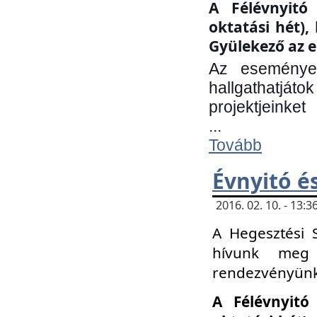
A Félévnyitó 
oktatási hét)
Gyülekező az e
Az eseményen
hallgathatjáto
projektjeinket
...
Tovább
Évnyitó é
2016. 02. 10. - 13
A Hegesztési 
hívunk meg 
rendezvényünk
A Félévnyitó