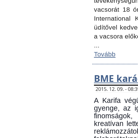
tevékenységünk
vacsorát 18 ó
International 
üdítővel kedv
a vacsora elők
...
Tovább
BME kará
2015. 12. 09. - 08
A Karifa vég
gyenge, az i
finomságok,
kreatívan let
reklámozzá