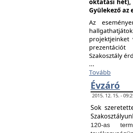
oktatási hét)
Gyülekező az 
Az eseménye
hallgathatjáto
projektjeinket
prezentációt
Szakosztály ér
...
Tovább
Évzáró
2015. 12. 15. - 09
Sok szeretett
Szakosztályun
120-as ter