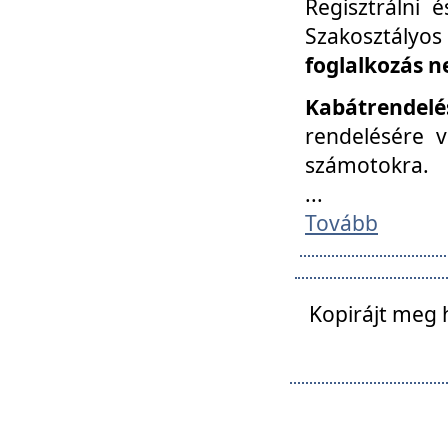
Regisztrálni 
Szakosztályos
foglalkozás n
Kabátrendelé
rendelésére v
számotokra.
...
Tovább
Kopirájt meg 