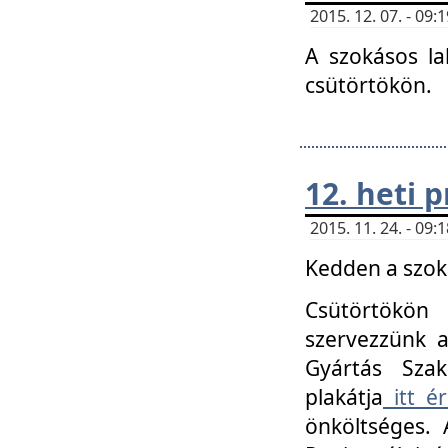
2015. 12. 07. - 09
A szokásos la
csütörtökön.
12. heti
2015. 11. 24. - 09
Kedden a szoká
Csütörtökö
szervezzünk a
Gyártás Szak
plakátja
itt ér
önköltséges. 