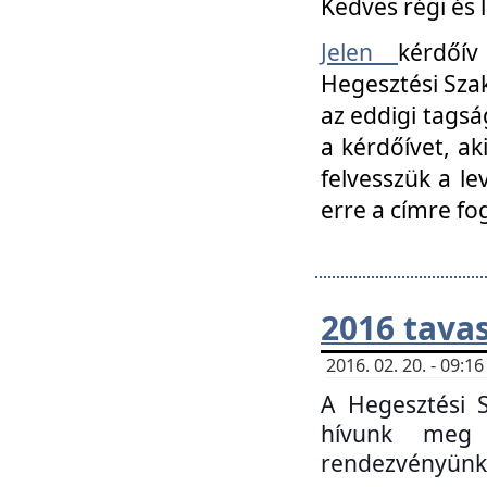
Kedves régi és 
Jelen
kérdőív
Hegesztési Szak
az eddigi tagsá
a kérdőívet, ak
felvesszük a le
erre a címre fo
2016 tavas
2016. 02. 20. - 09:
A Hegesztési S
hívunk meg 
rendezvényünk