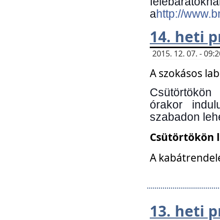
felebará
a
http://www.
14. heti
2015. 12. 07. - 09
A szokásos la
Csütörtökön
órakor indu
szabadon lehe
Csütörtökön 
A kabátrendelé
13. heti