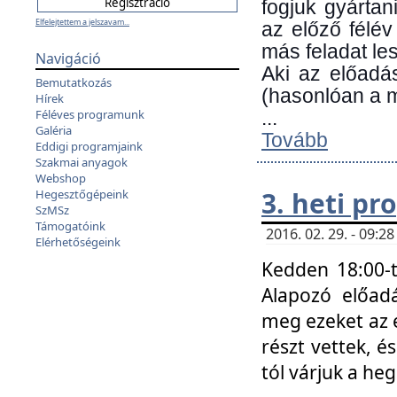
fogjuk gyártan
Elfelejtettem a jelszavam...
az előző félév
más feladat les
Navigáció
Aki az előadá
Bemutatkozás
(hasonlóan a
Hírek
Féléves programunk
...
Galéria
Tovább
Eddigi programjaink
Szakmai anyagok
Webshop
3. heti p
Hegesztőgépeink
SzMSz
Támogatóink
2016. 02. 29. - 09:
Elérhetőségeink
Kedden 18:00-t
Alapozó előad
meg ezeket az 
részt vettek, é
tól várjuk a he