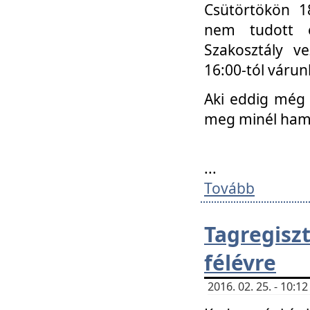
Csütörtökön 18
nem tudott e
Szakosztály v
16:00-tól váru
Aki eddig még 
meg minél ham
...
Tovább
Tagregis
félévre
2016. 02. 25. - 10: